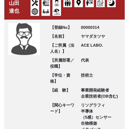
山田
達也
【登録No】
00000314
【名前】
ヤマダタツヤ
【ご所属（法
ACE LABO.
人名）】
【所属部署／
代表
役職】
【学位・資
技術士
格】
【経 験】
事業開発経験者
企業技術者(OB含む)
【関心キーワ
リソグラフィ
ード】
半導体
（5感）センサー
生物模倣