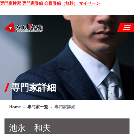
専門家検索
専門家登録
会員登録（無料）
マイページ
SEMINAR
BOOK
CONSULTING
SERVICE
専門家詳細
COMPANY
Home
専門家一覧
専門家詳細
Q&A
SITE MAP
池永 和夫