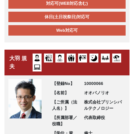
対応可(WEB対応含む)
休日(土日祝祭日)対応可
Web対応可
大羽 規
夫
【登録No】
10000066
【名前】
オオバノリオ
【ご所属（法
株式会社プリンシパ
人名）】
ルテクノロジー
【所属部署／
代表取締役
役職】
【学位・資
修士