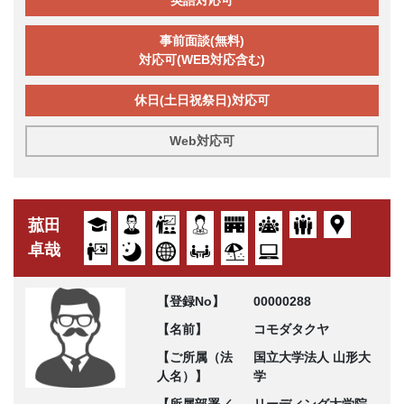
英語対応可
事前面談(無料)
対応可(WEB対応含む)
休日(土日祝祭日)対応可
Web対応可
菰田
卓哉
【登録No】
00000288
【名前】
コモダタクヤ
【ご所属（法
国立大学法人 山形大
人名）】
学