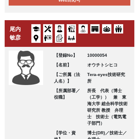
Web対応可
尾内
敏彦
【登録No】
10000054
【名前】
オウチトシヒコ
【ご所属（法
Tera-eyes技術研究
人名）】
所
【所属部署／
所長 代表（博士
役職】
（工学）） 兼 東
海大学 総合科学技術
研究所 教授 弁理
士 技術士（電気電
子部門）
【学位・資
博士(DR)／技術士／