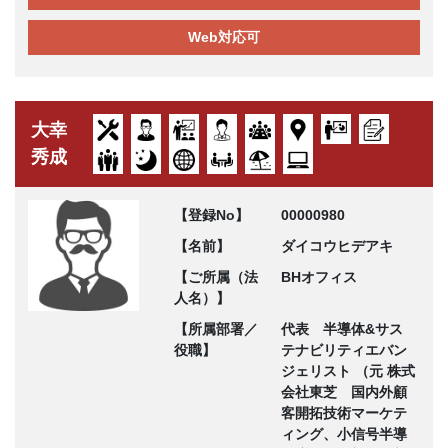
Web対応可
大幸
秀成
【登録No】
00000980
【名前】
ダイコウヒデアキ
【ご所属（法
BHオフィス
人名）】
【所属部署／
代表 半導体&サス
役職】
テナビリティエバン
ジェリスト （元 株式
会社東芝 国内外顧
客開拓技術マーケテ
ィング、小信号半導