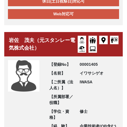
休日(土日祝祭日)対応可
Web対応可
岩佐 茂夫（元スタンレー電
気株式会社）
【登録No】
00001405
【名前】
イワサシゲオ
【ご所属（法
IWASA
人名）】
【所属部署／
役職】
【学位・資
修士
格】
【経 験】
企業技術者(OB含む)