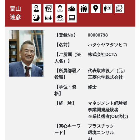
畠山
達彦
【登録No】
00000798
【名前】
ハタケヤマタツヒコ
【ご所属（法
株式会社DCTA
人名）】
【所属部署／
代表取締役／（元）
役職】
三菱化学株式会社
【学位・資
修士
格】
【経 験】
マネジメント経験者
事業開発経験者
企業技術者(OB含む)
【関心キーワ
プラスチック
ード】
環境コンサル
AI