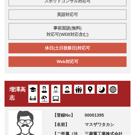
スポットコンサル対応可
英語対応可
事前面談(無料)
対応可(WEB対応含む)
休日(土日祝祭日)対応可
Web対応可
増澤高
志
【登録No】
00001395
【名前】
マスザワタカシ
【ご所属（法
三菱重工業株式会社