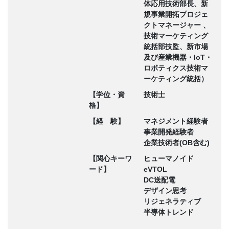
体応用技術部長、新
規事業開拓プロジェ
クトマネージャー 、
技術マーケティング
統括部技監、新市場
及び産業機器・IoT・
ロボティクス技術マ
ーケティング統括）
【学位・資
技術士
格】
【経 験】
マネジメント経験者
事業開発経験者
企業技術者(OB含む)
【関心キーワ
ヒューマノイド
ード】
eVTOL
DC送配電
デザイン思考
リジェネラティブ
半導体トレンド