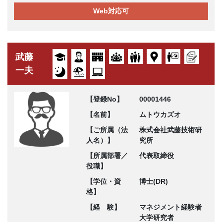
Web対応可
武藤
一夫
【登録No】
00001446
【名前】
ムトウカズオ
【ご所属（法
株式会社武藤技術研
人名）】
究所
【所属部署／
代表取締役
役職】
【学位・資
博士(DR)
格】
【経 験】
マネジメント経験者
大学研究者