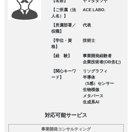
【名前】
ヤマダタツヤ
【ご所属（法
ACE LABO.
人名）】
【所属部署／
代表
役職】
【学位・資
技術士
格】
【経 験】
事業開発経験者
企業技術者(OB含む)
【関心キーワ
リソグラフィ
ード】
半導体
（5感）センサー
生物模倣
メタバース
生成系AI
対応可能サービス
事業開発コンサルティング