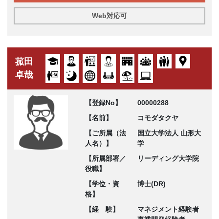
Web対応可
菰田
卓哉
【登録No】
00000288
【名前】
コモダタクヤ
【ご所属（法
国立大学法人 山形大
人名）】
学
【所属部署／
リーディング大学院
役職】
【学位・資
博士(DR)
格】
【経 験】
マネジメント経験者