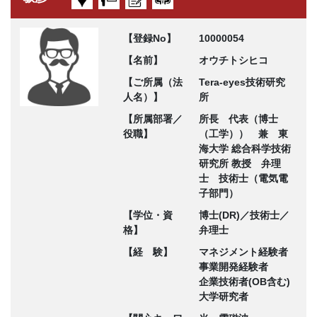
【登録No】
10000054
【名前】
オウチトシヒコ
【ご所属（法
Tera-eyes技術研究
人名）】
所
【所属部署／
所長 代表（博士
役職】
（工学）） 兼 東
海大学 総合科学技術
研究所 教授 弁理
士 技術士（電気電
子部門）
【学位・資
博士(DR)／技術士／
格】
弁理士
【経 験】
マネジメント経験者
事業開発経験者
企業技術者(OB含む)
大学研究者