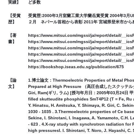
実績】
ど多数
【受賞
受賞歴:2000年3月室蘭工業大学蘭岳賞受賞 2004年3月
歴】
２月 ネパール首相から表彰 2011年 宮城県登米市か
【著
https://www.mitsui.com/mgssi/ja/report/detail/__icsFi
書】
https://www.mitsui.com/mgssi/ja/report/detail/__icsF
https://www.mitsui.com/mgssi/ja/report/detail/__icsF
https://www.mitsui.com/mgssi/ja/report/detail/__icsFi
https://www.mitsui.com/mgssi/ja/report/detail/__icsFi
https://bookshop.iseas.edu.sg/publication/675
【論
1.博士論文：Thermoelectric Properties of Metal Phosph
文】
Prepared at High Pressure （高圧合成し
Giri, Ram(ギリ, ラム) [授与年月日：2005年03月24日 甲第214
filled skutteudite phosphides SmT4P12 (T = Fe, Ru 
Y. Hinatsu, H. Amitsuka, Y. Shimaya, R. Giri, C. Sekin
1030 - 1035 . 3.Thermoelectric properties of Ce based
Sekine, I. Shirotani, I. Inagawa, A. Yamamoto, C.
- 623 . 4.X-ray study with synchrotron radiation fo
high pressuresI. I. Shirotani, T. Noro, J. Hayashi, C.