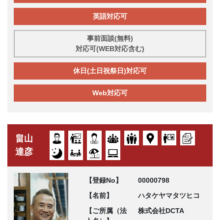
英語対応可
事前面談(無料)
対応可(WEB対応含む)
休日(土日祝祭日)対応可
Web対応可
畠山
達彦
【登録No】
00000798
【名前】
ハタケヤマタツヒコ
【ご所属（法
株式会社DCTA