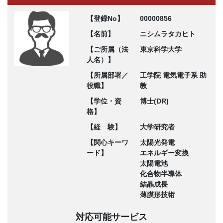
【登録No】
00000856
【名前】
ニシムラタカヒト
【ご所属（法
東京科学大学
人名）】
【所属部署／
工学院 電気電子系 助
役職】
教
【学位・資
博士(DR)
格】
【経 験】
大学研究者
【関心キーワ
太陽光発電
ード】
エネルギー変換
太陽電池
化合物半導体
結晶成長
薄膜形技術
対応可能サービス