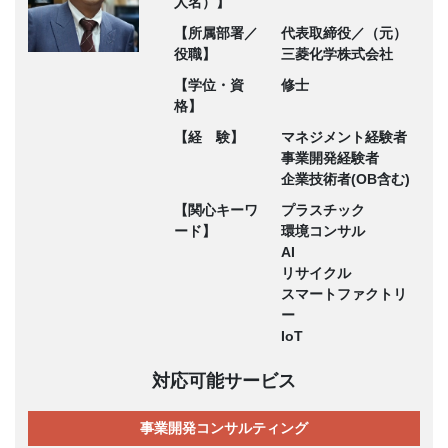
人名）】
【所属部署／
代表取締役／（元）
役職】
三菱化学株式会社
【学位・資
修士
格】
【経 験】
マネジメント経験者
事業開発経験者
企業技術者(OB含む)
【関心キーワ
プラスチック
ード】
環境コンサル
AI
リサイクル
スマートファクトリ
ー
IoT
対応可能サービス
事業開発コンサルティング