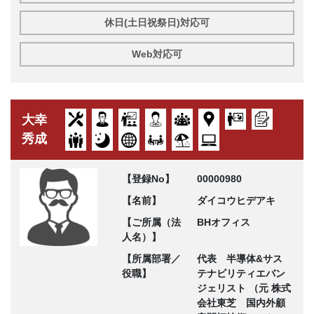
休日(土日祝祭日)対応可
Web対応可
大幸
秀成
【登録No】
00000980
【名前】
ダイコウヒデアキ
【ご所属（法
BHオフィス
人名）】
【所属部署／
代表 半導体&サス
役職】
テナビリティエバン
ジェリスト （元 株式
会社東芝 国内外顧