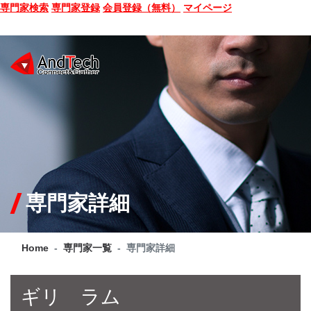
専門家検索
専門家登録
会員登録（無料）
マイページ
SEMINAR
BOOK
CONSULTING
SERVICE
専門家詳細
COMPANY
Home
専門家一覧
専門家詳細
Q&A
SITE MAP
ギリ ラム