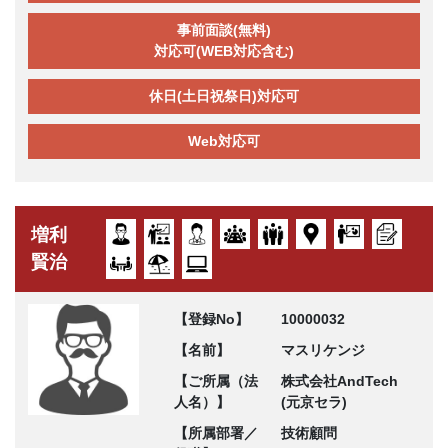
事前面談(無料)
対応可(WEB対応含む)
休日(土日祝祭日)対応可
Web対応可
増利
賢治
【登録No】
10000032
【名前】
マスリケンジ
【ご所属（法
株式会社AndTech
人名）】
(元京セラ)
【所属部署／
技術顧問