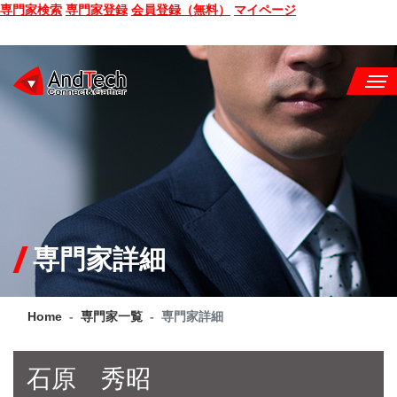
専門家検索
専門家登録
会員登録（無料）
マイページ
SEMINAR
BOOK
CONSULTING
SERVICE
専門家詳細
COMPANY
Home
専門家一覧
専門家詳細
Q&A
SITE MAP
石原 秀昭