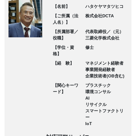
【名前】
ハタケヤマタツヒコ
【ご所属（法
株式会社DCTA
人名）】
【所属部署／
代表取締役／（元）
役職】
三菱化学株式会社
【学位・資
修士
格】
【経 験】
マネジメント経験者
事業開発経験者
企業技術者(OB含む)
【関心キーワ
プラスチック
ード】
環境コンサル
AI
リサイクル
スマートファクトリ
ー
IoT