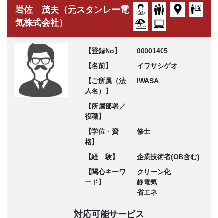
岩佐 茂夫（元スタンレー電
気株式会社）
【登録No】
00001405
【名前】
イワサシゲオ
【ご所属（法
IWASA
人名）】
【所属部署／
役職】
【学位・資
修士
格】
【経 験】
企業技術者(OB含む)
【関心キーワ
クリーン化
ード】
静電気
省エネ
対応可能サービス