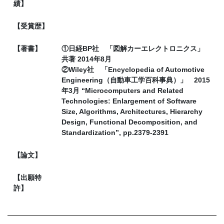
績】
【受賞歴】
【著書】
①日経BP社 「図解カーエレクトロニクス」
共著 2014年8月
②Wiley社 「Encyclopedia of Automotive
Engineering（自動車工学百科事典）」 2015
年3月 “Microcomputers and Related
Technologies: Enlargement of Software
Size, Algorithms, Architectures, Hierarchy
Design, Functional Decomposition, and
Standardization”, pp.2379-2391
【論文】
【出願特
許】