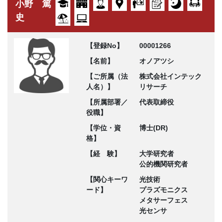
小野 篤
史
【登録No】
00001266
【名前】
オノアツシ
【ご所属（法
株式会社インテック
人名）】
リサーチ
【所属部署／
代表取締役
役職】
【学位・資
博士(DR)
格】
【経 験】
大学研究者
公的機関研究者
【関心キーワ
光技術
ード】
プラズモニクス
メタサーフェス
光センサ