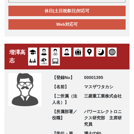
休日(土日祝祭日)対応可
Web対応可
増澤高
志
【登録No】
00001395
【名前】
マスザワタカシ
【ご所属（法
三菱重工業株式会社
人名）】
【所属部署／
パワーエレクトロニ
役職】
クス研究部 主席研
究員
【学位・資
博士(DR)