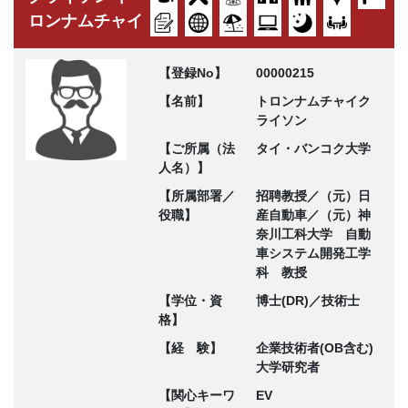
ロンナムチャイ
【登録No】
00000215
【名前】
トロンナムチャイク
ライソン
【ご所属（法
タイ・バンコク大学
人名）】
【所属部署／
招聘教授／（元）日
役職】
産自動車／（元）神
奈川工科大学 自動
車システム開発工学
科 教授
【学位・資
博士(DR)／技術士
格】
【経 験】
企業技術者(OB含む)
大学研究者
【関心キーワ
EV