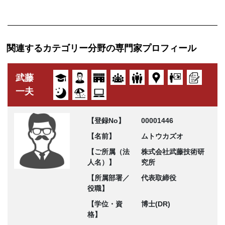
関連するカテゴリー分野の専門家プロフィール
武藤
一夫
【登録No】
00001446
【名前】
ムトウカズオ
【ご所属（法
株式会社武藤技術研
人名）】
究所
【所属部署／
代表取締役
役職】
【学位・資
博士(DR)
格】