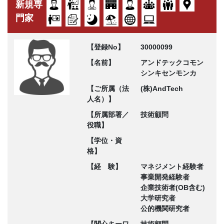
新規専
門家
【登録No】
30000099
【名前】
アンドテックコモン
シンキセンモンカ
【ご所属（法
(株)AndTech
人名）】
【所属部署／
技術顧問
役職】
【学位・資
格】
【経 験】
マネジメント経験者
事業開発経験者
企業技術者(OB含む)
大学研究者
公的機関研究者
【関心キーワ
技術顧問