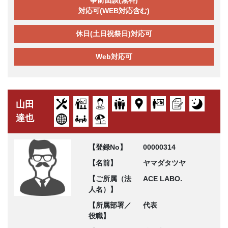
事前面談(無料)
対応可(WEB対応含む)
休日(土日祝祭日)対応可
Web対応可
山田
達也
【登録No】
00000314
【名前】
ヤマダタツヤ
【ご所属（法
ACE LABO.
人名）】
【所属部署／
代表
役職】