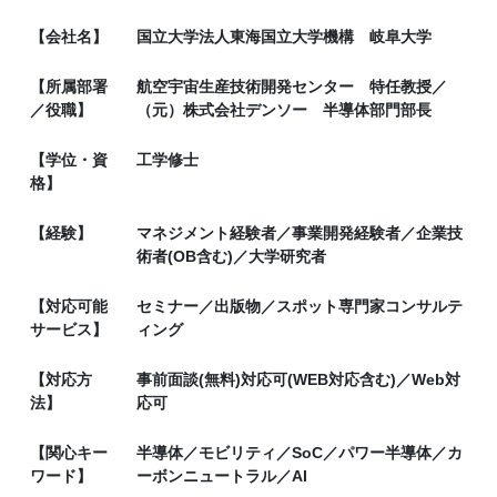
【会社名】
国立大学法人東海国立大学機構 岐阜大学
【所属部署
航空宇宙生産技術開発センター 特任教授／
／役職】
（元）株式会社デンソー 半導体部門部長
【学位・資
工学修士
格】
【経験】
マネジメント経験者／事業開発経験者／企業技
術者(OB含む)／大学研究者
【対応可能
セミナー／出版物／スポット専門家コンサルテ
サービス】
ィング
【対応方
事前面談(無料)対応可(WEB対応含む)／Web対
法】
応可
【関心キー
半導体／モビリティ／SoC／パワー半導体／カ
ワード】
ーボンニュートラル／AI