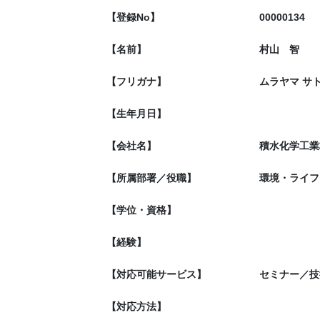
【登録No】
00000134
【名前】
村山 智
【フリガナ】
ムラヤマ サ
【生年月日】
【会社名】
積水化学工業
【所属部署／役職】
環境・ライフ
【学位・資格】
【経験】
【対応可能サービス】
セミナー／技
【対応方法】