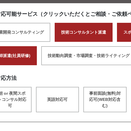
対応可能サービス（クリックいただくとご相談・ご依頼
業開発コンサルティング
技術コンサルタント派遣
ス
師派遣(社員研修)
技術動向調査・市場調査・技術ライティング
対応方法
朝 or 夜間スポ
事前面談(無料)対
トコンサル対応
英語対応可
応可(WEB対応含
可
む)