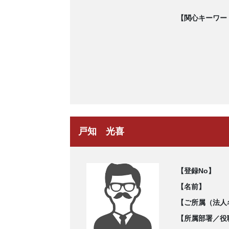
【関心キーワー
戸知 光喜
【登録No】
【名前】
【ご所属（法人
【所属部署／役