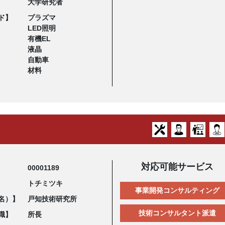
大学研究者
ド】
プラズマ
LED照明
有機EL
液晶
自動車
材料
対応可能サービス
00001189
トチミツキ
事業開発コンサルティング
名）】
戸知技術研究所
技術コンサルタント派遣
職】
所長