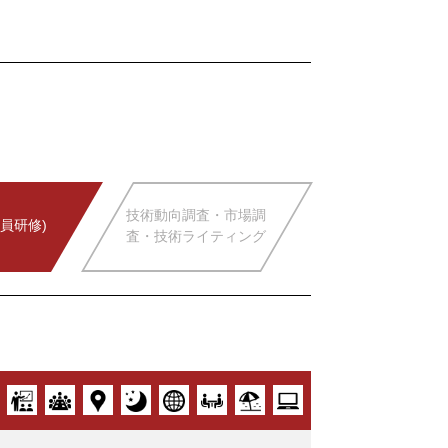
技術動向調査・市場調
員研修)
査・技術ライティング