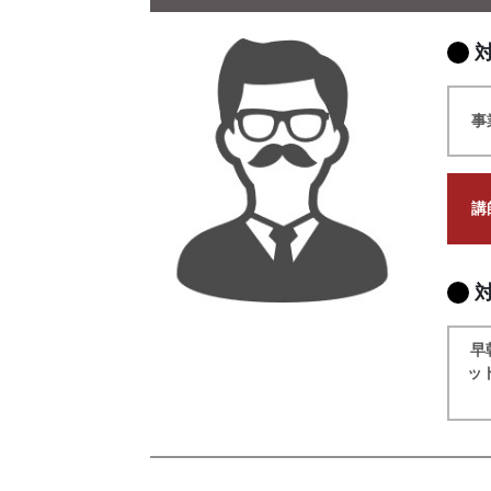
事
講
早
ッ