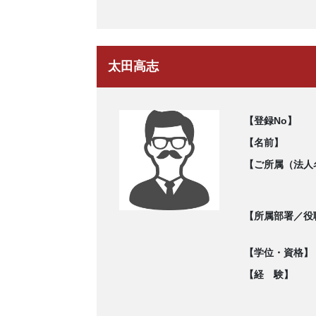
太田高志
【登録No】
【名前】
【ご所属（法人
【所属部署／役
【学位・資格】
【経 験】