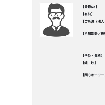
【登録No】
【名前】
【ご所属（法人
【所属部署／役
【学位・資格】
【経 験】
【関心キーワー