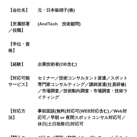
【会社名】
元・日本板硝子(株)
【所属部署
(AndTech 技術顧問)
／役職】
【学位・資
格】
【経験】
企業技術者(OB含む)
【対応可能
セミナー／技術コンサルタント派遣／スポット
サービス】
専門家コンサルティング／講師派遣(社員研修)
／市場調査／技術動向調査・市場調査・技術ラ
イティング
【対応方
事前面談(無料)対応可(WEB対応含む)／Web対
法】
応可／早朝 or 夜間スポットコンサル対応可／
休日(土日祝祭日)対応可