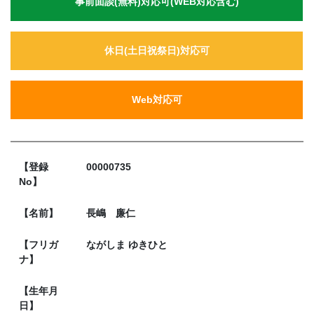
事前面談(無料)対応可(WEB対応含む)
休日(土日祝祭日)対応可
Web対応可
【登録
00000735
No】
【名前】
長嶋 廉仁
【フリガ
ながしま ゆきひと
ナ】
【生年月
日】