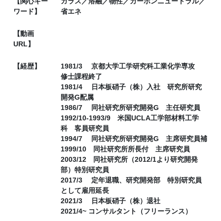
【関心キー
ガラス／溶融／物性／カーボンニュートラル／
ワード】
省エネ
【動画
URL】
【経歴】
1981/3 京都大学工学研究科工業化学専攻
修士課程終了
1981/4 日本板硝子（株）入社 研究所研究
開発G配属
1986/7 同社研究所研究開発G 主任研究員
1992/10-1993/9 米国UCLA工学部材料工学
科 客員研究員
1994/7 同社研究所研究開発G 主席研究員補
1999/10 同社研究所所長付 主席研究員
2003/12 同社研究所（2012/1より研究開発
部）特別研究員
2017/3 定年退職、研究開発部 特別研究員
として雇用延長
2021/3 日本板硝子（株）退社
2021/4~ コンサルタント（フリーランス）