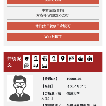
事前面談(無料)
対応可(WEB対応含む)
休日(土日祝祭日)対応可
Web対応可
井須 紀
文
【登録No】
10000101
【名前】
イスノリフミ
【ご所属（法
信州大学
人名）】
【所属部署／
先鋭材料研究所 特