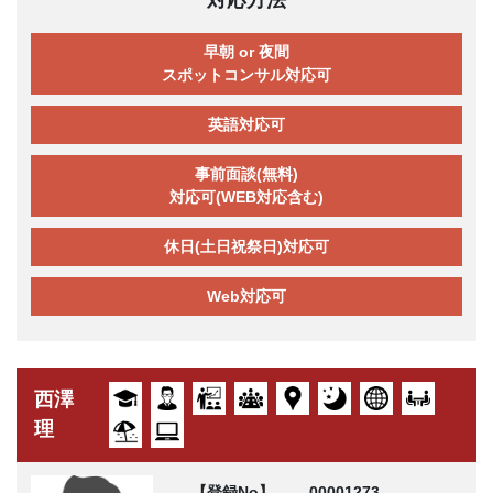
早朝 or 夜間
スポットコンサル対応可
英語対応可
事前面談(無料)
対応可(WEB対応含む)
休日(土日祝祭日)対応可
Web対応可
西澤
理
【登録No】
00001273