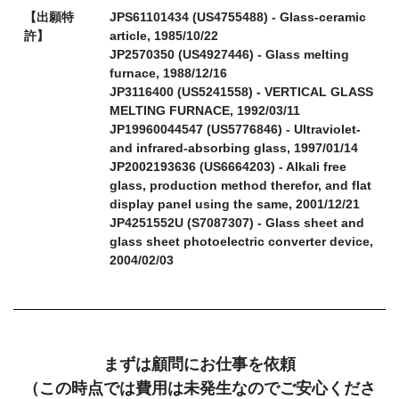
【出願特
JPS61101434 (US4755488) - Glass-ceramic
許】
article, 1985/10/22
JP2570350 (US4927446) - Glass melting
furnace, 1988/12/16
JP3116400 (US5241558) - VERTICAL GLASS
MELTING FURNACE, 1992/03/11
JP19960044547 (US5776846) - Ultraviolet-
and infrared-absorbing glass, 1997/01/14
JP2002193636 (US6664203) - Alkali free
glass, production method therefor, and flat
display panel using the same, 2001/12/21
JP4251552U (S7087307) - Glass sheet and
glass sheet photoelectric converter device,
2004/02/03
まずは顧問にお仕事を依頼
（この時点では費用は未発生なのでご安心くださ