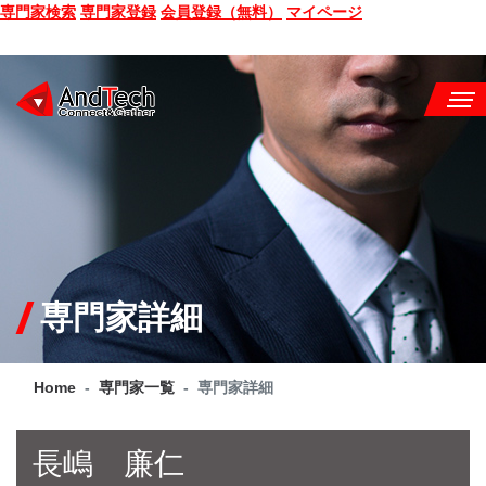
専門家検索
専門家登録
会員登録（無料）
マイページ
SEMINAR
BOOK
CONSULTING
SERVICE
専門家詳細
COMPANY
Home
専門家一覧
専門家詳細
Q&A
SITE MAP
長嶋 廉仁