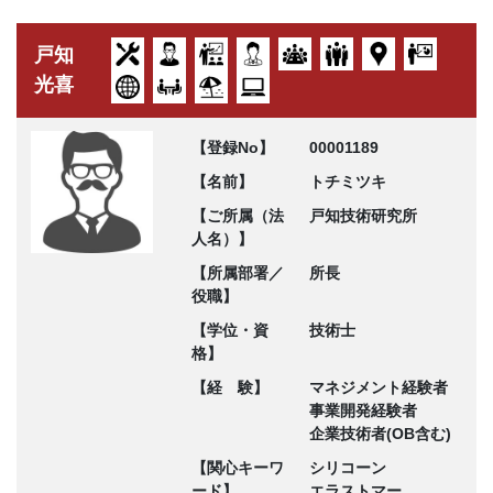
戸知
光喜
【登録No】
00001189
【名前】
トチミツキ
【ご所属（法
戸知技術研究所
人名）】
【所属部署／
所長
役職】
【学位・資
技術士
格】
【経 験】
マネジメント経験者
事業開発経験者
企業技術者(OB含む)
【関心キーワ
シリコーン
ード】
エラストマー