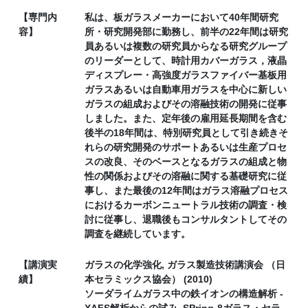
【専門内
私は、板ガラスメーカーにおいて40年間研究
容】
所・研究開発部に勤務し、前半の22年間は研究
員あるいは複数の研究員からなる研究グループ
のリーダーとして、時計用カバーガラス，液晶
ディスプレー・高強度ガラスファイバー基板用
ガラスあるいは自動車用ガラスを中心に新しい
ガラスの組成およびその溶融技術の開発に従事
しました。また、定年後の雇用延長期間を含む
後半の18年間は、特別研究員として引き続きそ
れらの研究開発のサポートあるいは生産プロセ
スの改良、そのベースとなるガラスの組成と物
性の関係およびその溶融に関する基礎研究に従
事し、また最後の12年間はガラス溶融プロセス
におけるカーボンニュートラル技術の調査・検
討に従事し、退職後もコンサルタントしてその
調査を継続しています。
【講演実
ガラスの化学強化, ガラス製造技術講演会 （日
績】
本セラミックス協会） (2010)
ソーダライムガラス中の鉄イオンの構造解析 -
XAFS解析からの試み, SPring-8ガラス・セラ