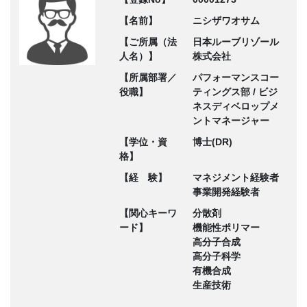
【名前】
ニシザワオサム
【ご所属（法
日本ルーブリゾール
人名）】
株式会社
【所属部署／
パフォーマンスコー
役職】
ティングス部 / ビジ
ネスディベロップメ
ントマネージャー
【学位・資
博士(DR)
格】
【経 験】
マネジメント経験者
事業開発経験者
【関心キーワ
分散剤
ード】
機能性ポリマー
高分子合成
高分子科学
有機合成
生産技術