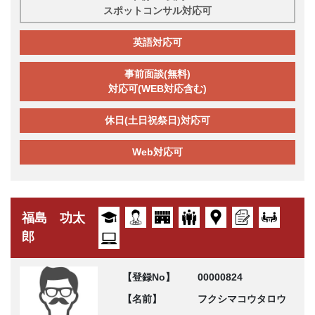
スポットコンサル対応可
英語対応可
事前面談(無料)
対応可(WEB対応含む)
休日(土日祝祭日)対応可
Web対応可
福島 功太
郎
【登録No】
00000824
【名前】
フクシマコウタロウ