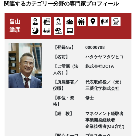
関連するカテゴリー分野の専門家プロフィール
畠山
達彦
【登録No】
00000798
【名前】
ハタケヤマタツヒコ
【ご所属（法
株式会社DCTA
人名）】
【所属部署／
代表取締役／（元）
役職】
三菱化学株式会社
【学位・資
修士
格】
【経 験】
マネジメント経験者
事業開発経験者
企業技術者(OB含む)
【関心キーワ
プラスチック