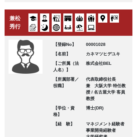
兼松
秀行
【登録No】
00001028
【名前】
カネマツヒデユキ
【ご所属（法
株式会社BEL
人名）】
【所属部署／
代表取締役社長
役職】
兼 大阪大学 特任教
授 / 名古屋大学 客員
教授
【学位・資
博士(DR)
格】
【経 験】
マネジメント経験者
事業開発経験者
大学研究者