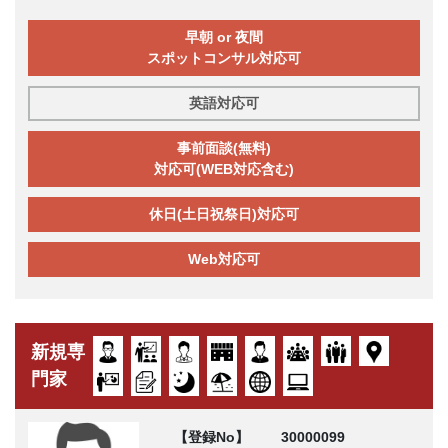
早朝 or 夜間
スポットコンサル対応可
英語対応可
事前面談(無料)
対応可(WEB対応含む)
休日(土日祝祭日)対応可
Web対応可
新規専
門家
【登録No】
30000099