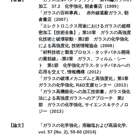
加工 37.2 化学強化, 朝倉書店（1999）
「ガラスの百科事典」 赤外線遮蔽ガラス, 朝
倉書店（2007）
「エレクトロニクス用途におけるガラスの超精
密加工【技術全集】」第10章 ガラスの高強度
化技術と破壊挙動・第2節 ガラスの化学強化
による高強度化, 技術情報協会（2008）
「材料技術と製造プロセス - タッチパネル開発
の最前線」-第3章 ガラス、フィルム・シー
ト 第1節 化学強化ガラス-タッチパネルへの
応用を交えて, 情報機構（2012）
「ガラスの破壊メカニズムと高強度化」第3章
ガラスの化学強化, R&D支援センター（2013）
「ガラス高機能化への加工技術書」ガラス強化
法による高強度ガラスへのアプローチ 第2
節 ガラスの化学強化, サイエンス＆テクノロ
ジー（2013）
【論文】
「ガラスの化学強化」溶融塩および高温化学,
vol. 57 (No. 2), 55-60 (2014)