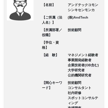
【名前】
アンドテックコモン
シンキセンモンカ
【ご所属（法
(株)AndTech
人名）】
【所属部署／
技術顧問
役職】
【学位・資
格】
【経 験】
マネジメント経験者
事業開発経験者
企業技術者(OB含む)
大学研究者
公的機関研究者
【関心キーワ
技術顧問
ード】
コンサルタント
社内研修
スポットコンサルテ
ィング
市場調査