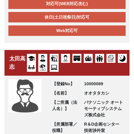
対応可(WEB対応含む)
休日(土日祝祭日)対応可
Web対応可
太田高
志
【登録No】
10000089
【名前】
オオタタカシ
【ご所属（法
パナソニック オート
人名）】
モーティブシステム
ズ株式会社
【所属部署／
R＆D企画センター
役職】
技術渉外室