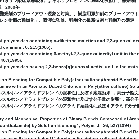
escent系リン酸塩系難燃剤によるポリプロピレンの難燃化技術」、難燃
、2008年
難燃剤のブリードアウト現象と対策」、樹脂用添加剤のブリードアウト対
レン樹脂の難燃化」、西澤仁監修、難燃化の最新技術と難燃剤の選定・使
f polyamides containing α-diketone moieties and 2,3-qunoxalined
d commun., 6, 215(1985).
f polyamides containing 6-methyl-2,3-qunoxalinediyl unit in the
 407(1985).
of polyamides having 2,3-benzo[g]qunoxalinediyl unit in the mai
.
tion Blending for Compatible Poly(ether sulfone)/Aramid Blend B
mine with an Aromatic Diacid Chloride in Poly(ether sulfone) Solut
ルスルホン／アラミドブレンドの混和性に及ぼす溶媒効果”，高分子論文集，50
ルスルホン／アラミドブレンドの混和性に及ぼす分子量の影響”，高分子論文集，
ルスルホン／アラミドブレンドのアラミド結晶化に及ぼすアラミド分子量
ity and Mechanical Properties of Binary Blends Composed of Arom
phthalamide) by Solution Blending”, Polym. J., 26, 527(1994)
tion Blending for Compatible Poly(ether sulfone)/Aramid Blend B
mine with Isophthaloyl Chloride in Poly(ether sulfone) Solution”