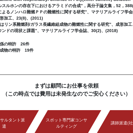
スルホンの存在下におけるアラミドの合成”，高分子論文集，52，388(19
よるノンハロ難燃ＰＰの難燃性に関する研究”、マテリアルライフ学会誌、22(
加工、23(8)、(2011)
又はリン系難燃剤/ガラス長繊維組成物の難燃性に関する研究”、成形加工、24(
ンドの現状と課題”、マテリアルライフ学会誌、30(2)、(2018)
係の特許 26件
成物の特許 19件
まずは顧問にお仕事を依頼
（この時点では費用は未発生なのでご安心ください）
サルタント派
スポット専門家コンサ
講師派遣(社
遣
ルティング