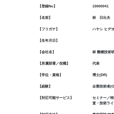
【登録No】
10000041
【名前】
林 日出夫
【フリガナ】
ハヤシ ヒデ
【生年月日】
【会社名】
林 難燃技術
【所属部署／役職】
代表
【学位・資格】
博士(DR)
【経験】
企業技術者(O
【対応可能サービス】
セミナー／特
査・技術ライ