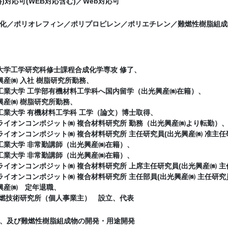
)対応可(WEB対応含む)／Web対応可
化／ポリオレフィン／ポリプロピレン／ポリエチレン／難燃性樹脂組成
千葉大学工学研究科修士課程合成化学専攻 修了、
光興産㈱ 入社 樹脂研究所勤務、
東京工業大学 工学部有機材料工学科へ国内留学（出光興産㈱在籍）、
光興産㈱ 樹脂研究所勤務、
東京工業大学 有機材料工学科 工学（論文）博士取得、
出光ライオンコンポジット㈱ 複合材料研究所 勤務（出光興産㈱より転勤）
出光ライオンコンポジット㈱ 複合材料研究所 主任研究員(出光興産㈱ 准主任
北見工業大学 非常勤講師（出光興産㈱在籍）、
北見工業大学 非常勤講師（出光興産㈱在籍）、
出光ライオンコンポジット㈱ 複合材料研究所 上席主任研究員(出光興産㈱ 主
出光ライオンコンポジット㈱ 複合材料研究所 主任部員(出光興産㈱ 主任研究
光興産㈱ 定年退職、
林 難燃技術研究所（個人事業主） 設立、代表
、及び難燃性樹脂組成物の開発・用途開発