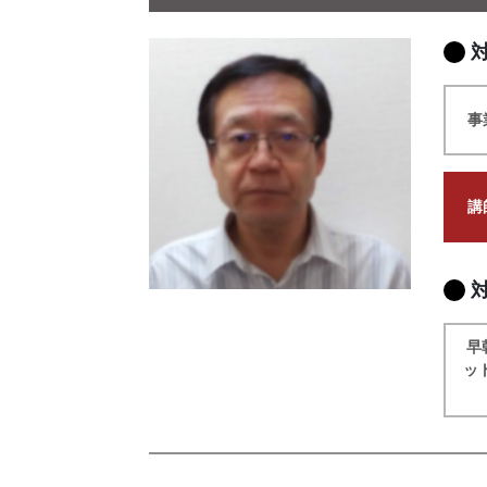
事
講
早
ッ