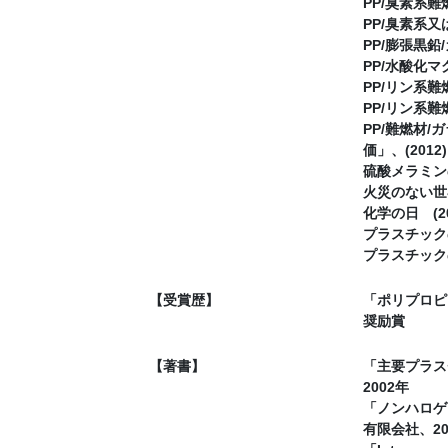
PP/臭素系
PP/臭素系
PP/膨張黒
PP/水酸化
PP/リン系
PP/リン系
PP/難燃材
価」、(2012)
硫酸メラミン
火災のない世
化学の日 (20
プラスチック
プラスチック
【受賞歴】
「ポリプロピ
奨励賞
【著書】
「主要プラス
2002年
「ノンハロゲ
有限会社、20