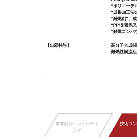
“ポリエーテル
“成形加工法に
“難燃剤”、成形
“PP/臭素系
“難燃コンパウ
【出願特許】
高分子合成関
難燃性樹脂組
事業開発コンサルティ
技術コン
ング