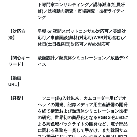
ト専門家コンサルティング／講師派遣(社員研
修)／技術動向調査・市場調査・技術ライティ
ング
【対応方
早朝 or 夜間スポットコンサル対応可／英語対
法】
応可／事前面談(無料)対応可(WEB対応含む)／
休日(土日祝祭日)対応可／Web対応可
【関心キー
放熱設計／熱流体シミュレーション／放熱デバ
ワード】
イス
【動画
URL】
【経歴】
ソニー(株)入社以来、カムコーダー用ビデオ
ヘッドの開発、記録メディア用生産設備の開発
を経て構造および熱流体シミュレーション技術
の研究、世界初の商品化となるRGB３色LEDに
よる高色域バックライトの開発など、電子部品
に関わる業務を一貫して手がけ、また韓国サム
スン電子においては、バックライト向けLEDフ