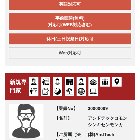
英語対応可
事前面談(無料)
対応可(WEB対応含む)
休日(土日祝祭日)対応可
Web対応可
新規専
門家
【登録No】
30000099
【名前】
アンドテックコモン
シンキセンモンカ
【ご所属（法
(株)AndTech