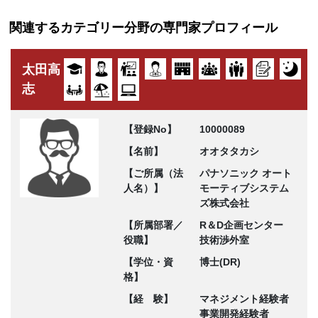
関連するカテゴリー分野の専門家プロフィール
太田高
志
【登録No】
10000089
【名前】
オオタタカシ
【ご所属（法
パナソニック オート
人名）】
モーティブシステム
ズ株式会社
【所属部署／
R＆D企画センター
役職】
技術渉外室
【学位・資
博士(DR)
格】
【経 験】
マネジメント経験者
事業開発経験者