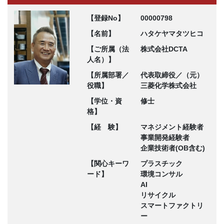
【登録No】
00000798
【名前】
ハタケヤマタツヒコ
【ご所属（法
株式会社DCTA
人名）】
【所属部署／
代表取締役／（元）
役職】
三菱化学株式会社
【学位・資
修士
格】
【経 験】
マネジメント経験者
事業開発経験者
企業技術者(OB含む)
【関心キーワ
プラスチック
ード】
環境コンサル
AI
リサイクル
スマートファクトリ
ー