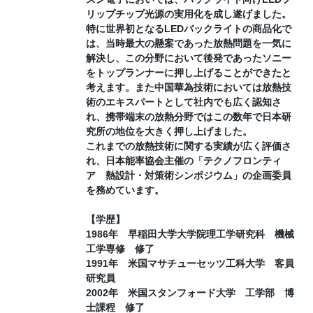
リップチップ光源の実用化を成し遂げました。
特に世界初となるLEDバックライトの商品化で
は、当時最大の懸案であった放熱問題を一気に
解決し、この分野において後発であったソニー
をトップランナーに押し上げることができたと
考えます。また中国華為技術においては放熱技
術のエキスパートとして社内でも広く認知さ
れ、携帯端末の放熱分野ではこの数年で日本研
究所の地位を大きく押し上げました。
これまでの放熱技術に関する実績が広く評価さ
れ、日本能率協会主催の「テクノフロンティ
ア 熱設計・対策術シンポジウム」の企画委員
を務めています。
【学歴】
1986年 早稲田大学大学院理工学研究科 機械
工学専修 修了
1991年 米国マサチューセッツ工科大学 客員
研究員
2002年 米国スタンフォード大学 工学部 博
士課程 修了