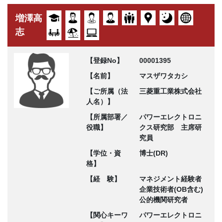
増澤高
志
【登録No】
00001395
【名前】
マスザワタカシ
【ご所属（法
三菱重工業株式会社
人名）】
【所属部署／
パワーエレクトロニ
役職】
クス研究部 主席研
究員
【学位・資
博士(DR)
格】
【経 験】
マネジメント経験者
企業技術者(OB含む)
公的機関研究者
【関心キーワ
パワーエレクトロニ