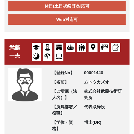
休日(土日祝祭日)対応可
Web対応可
武藤
一夫
【登録No】
00001446
【名前】
ムトウカズオ
【ご所属（法
株式会社武藤技術研
人名）】
究所
【所属部署／
代表取締役
役職】
【学位・資
博士(DR)
格】