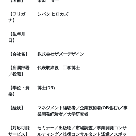
【名前】
柴田 博一
【フリガ
シバタ ヒロカズ
ナ】
【生年月
日】
【会社名】
株式会社ザズーデザイン
【所属部署
代表取締役 工学博士
／役職】
【学位・資
博士(DR)
格】
【経験】
マネジメント経験者／企業技術者(OB含む)／事
業開発経験者／大学研究者
【対応可能
セミナー／出版物／市場調査／事業開発コンサ
サービス】
ルティング／技術コンサルタント派遣／スポッ