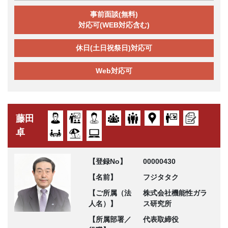
事前面談(無料)
対応可(WEB対応含む)
休日(土日祝祭日)対応可
Web対応可
藤田
卓
【登録No】
00000430
【名前】
フジタタク
【ご所属（法
株式会社機能性ガラ
人名）】
ス研究所
【所属部署／
代表取締役