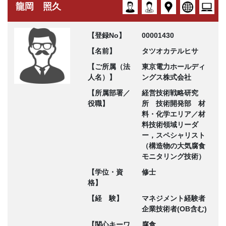
龍岡 照久
【登録No】
00001430
【名前】
タツオカテルヒサ
【ご所属（法
東京電力ホールディ
人名）】
ングス株式会社
【所属部署／
経営技術戦略研究
役職】
所 技術開発部 材
料・化学エリア／材
料技術領域リーダ
ー，スペシャリスト
（構造物の大気腐食
モニタリング技術）
【学位・資
修士
格】
【経 験】
マネジメント経験者
企業技術者(OB含む)
【関心キーワ
腐食