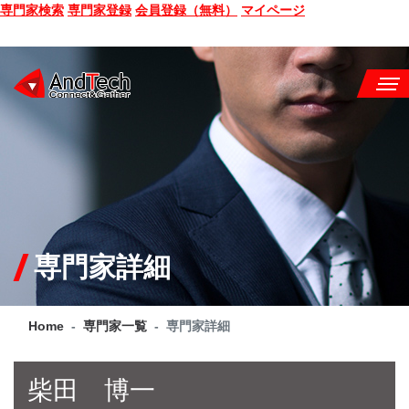
専門家検索
専門家登録
会員登録（無料）
マイページ
SEMINAR
BOOK
CONSULTING
SERVICE
専門家詳細
COMPANY
Home
専門家一覧
専門家詳細
Q&A
SITE MAP
柴田 博一