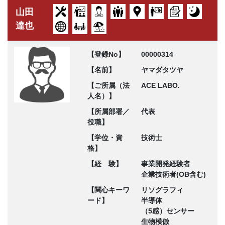
山田
達也
【登録No】
00000314
【名前】
ヤマダタツヤ
【ご所属（法
ACE LABO.
人名）】
【所属部署／
代表
役職】
【学位・資
技術士
格】
【経 験】
事業開発経験者
企業技術者(OB含む)
【関心キーワ
リソグラフィ
ード】
半導体
（5感）センサー
生物模倣