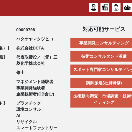
対応可能サービス
00000798
ハタケヤマタツヒコ
事業開発コンサルティング
名）】
株式会社DCTA
技術コンサルタント派遣
職】
代表取締役／（元）三
菱化学株式会社
スポット専門家コンサルティン
修士
マネジメント経験者
講師派遣(社員研修)
事業開発経験者
企業技術者(OB含む)
技術動向調査・市場調査・技術
イティング
ド】
プラスチック
環境コンサル
AI
リサイクル
スマートファクトリー