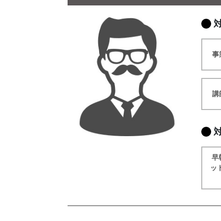
事
講
早
ッ