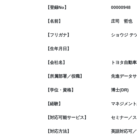
【登録No】
00000948
【名前】
庄司 哲也
【フリガナ】
ショウジ テ
【生年月日】
【会社名】
トヨタ自動車
【所属部署／役職】
先進データサイ
【学位・資格】
博士(DR)
【経験】
マネジメント
【対応可能サービス】
セミナー／ス
【対応方法】
英語対応可／