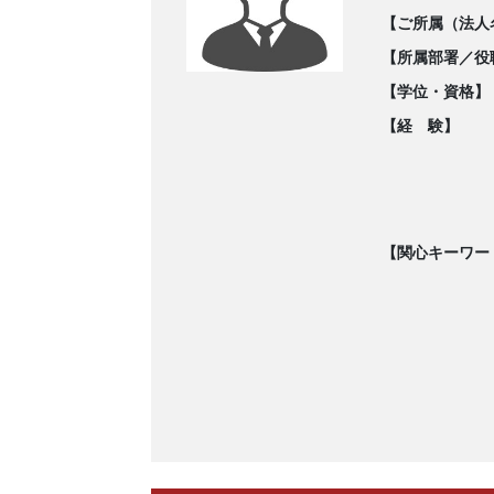
【ご所属（法人
【所属部署／役
【学位・資格】
【経 験】
【関心キーワー