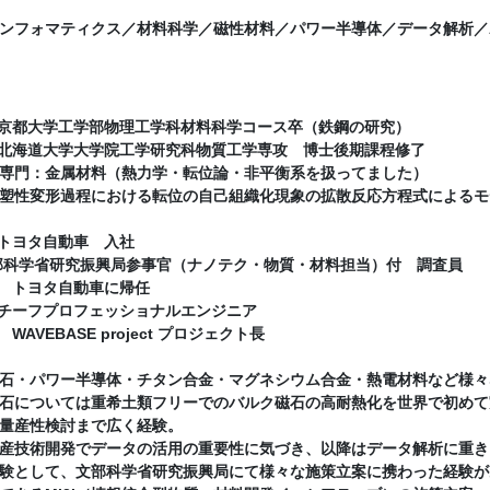
ンフォマティクス／材料科学／磁性材料／パワー半導体／データ解析／
月 京都大学工学部物理工学科材料科学コース卒（鉄鋼の研究）
月 北海道大学大学院工学研究科物質工学専攻 博士後期課程修了
材料（熱力学・転位論・非平衡系を扱ってました）
塑性変形過程における転位の自己組織化現象の拡散反応方程式によるモ
月 トヨタ自動車 入社
文部科学省研究振興局参事官（ナノテク・物質・材料担当）付 調査員
月～ トヨタ自動車に帰任
月 チーフプロフェッショナルエンジニア
 WAVEBASE project プロジェクト長
石・パワー半導体・チタン合金・マグネシウム合金・熱電材料など様々
石については重希土類フリーでのバルク磁石の高耐熱化を世界で初めて
量産性検討まで広く経験。
産技術開発でデータの活用の重要性に気づき、以降はデータ解析に重き
験として、文部科学省研究振興局にて様々な施策立案に携わった経験が