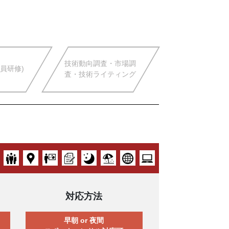
技術動向調査・市場調
員研修)
査・技術ライティング
対応方法
早朝 or 夜間