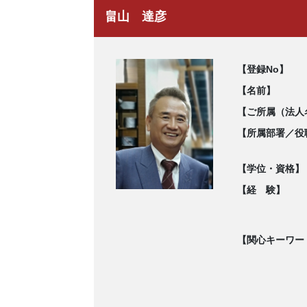
畠山 達彦
【登録No】
【名前】
【ご所属（法人
【所属部署／役
【学位・資格】
【経 験】
【関心キーワー