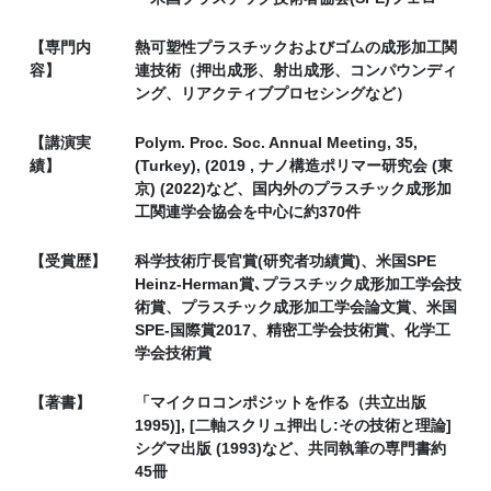
【専門内
熱可塑性プラスチックおよびゴムの成形加工関
容】
連技術（押出成形、射出成形、コンパウンディ
ング、リアクティブプロセシングなど）
【講演実
Polym. Proc. Soc. Annual Meeting, 35,
績】
(Turkey), (2019 , ナノ構造ポリマー研究会 (東
京) (2022)など、国内外のプラスチック成形加
工関連学会協会を中心に約370件
【受賞歴】
科学技術庁長官賞(研究者功績賞)、米国SPE
Heinz-Herman賞､プラスチック成形加工学会技
術賞、プラスチック成形加工学会論文賞、米国
SPE-国際賞2017、精密工学会技術賞、化学工
学会技術賞
【著書】
「マイクロコンポジットを作る（共立出版
1995)], [二軸スクリュ押出し:その技術と理論]
シグマ出版 (1993)など、共同執筆の専門書約
45冊