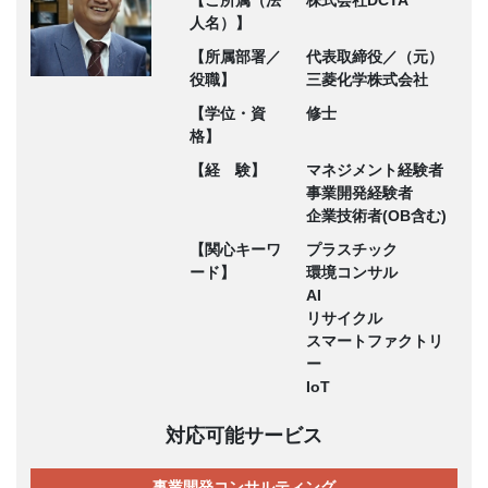
人名）】
【所属部署／
代表取締役／（元）
役職】
三菱化学株式会社
【学位・資
修士
格】
【経 験】
マネジメント経験者
事業開発経験者
企業技術者(OB含む)
【関心キーワ
プラスチック
ード】
環境コンサル
AI
リサイクル
スマートファクトリ
ー
IoT
対応可能サービス
事業開発コンサルティング