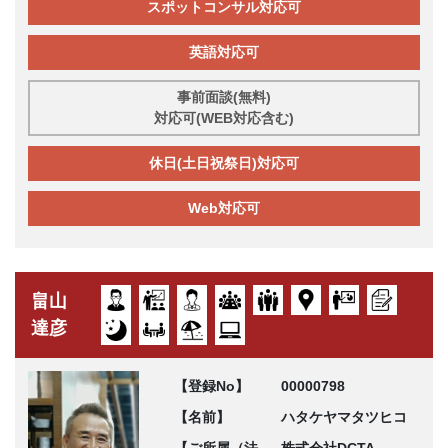
スポットコンサル対応可
英語対応可
事前面談(無料)
対応可(WEB対応含む)
休日(土日祝祭日)対応可
Web対応可
畠山
達彦
【登録No】
00000798
【名前】
ハタケヤマタツヒコ
【ご所属（法
株式会社DCTA