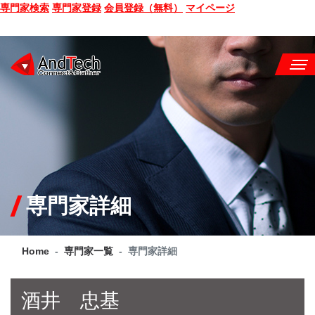
専門家検索
専門家登録
会員登録（無料）
マイページ
SEMINAR
BOOK
CONSULTING
SERVICE
専門家詳細
COMPANY
Home
専門家一覧
専門家詳細
Q&A
SITE MAP
酒井 忠基