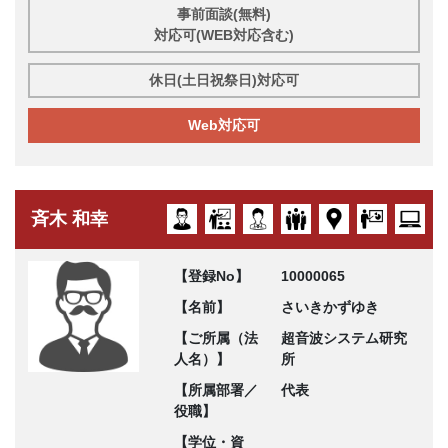
事前面談(無料)
対応可(WEB対応含む)
休日(土日祝祭日)対応可
Web対応可
斉木 和幸
【登録No】
10000065
【名前】
さいきかずゆき
【ご所属（法
超音波システム研究
人名）】
所
【所属部署／
代表
役職】
【学位・資