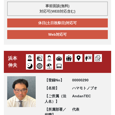
事前面談(無料)
対応可(WEB対応含む)
休日(土日祝祭日)対応可
Web対応可
浜本
伸夫
【登録No】
00000290
【名前】
ハマモトノブオ
【ご所属（法
AndanTEC
人名）】
【所属部署／
代表
役職】