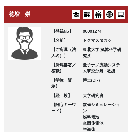
徳増 崇
【登録No】
00001274
【名前】
トクマスタカシ
【ご所属（法
東北大学 流体科学研
人名）】
究所
【所属部署／
量子ナノ流動システ
役職】
ム研究分野 / 教授
【学位・資
博士(DR)
格】
【経 験】
大学研究者
【関心キーワ
数値シミュレーショ
ード】
ン
燃料電池
全固体電池
半導体