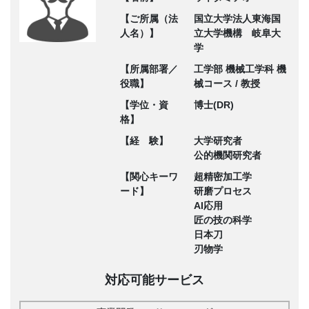
【ご所属（法
国立大学法人東海国
人名）】
立大学機構 岐阜大
学
【所属部署／
工学部 機械工学科 機
役職】
械コース / 教授
【学位・資
博士(DR)
格】
【経 験】
大学研究者
公的機関研究者
【関心キーワ
超精密加工学
ード】
研磨プロセス
AI応用
匠の技の科学
日本刀
刃物学
対応可能サービス