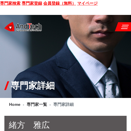
専門家検索
専門家登録
会員登録（無料）
マイページ
SEMINAR
BOOK
CONSULTING
SERVICE
専門家詳細
COMPANY
Home
専門家一覧
専門家詳細
Q&A
SITE MAP
緒方 雅広