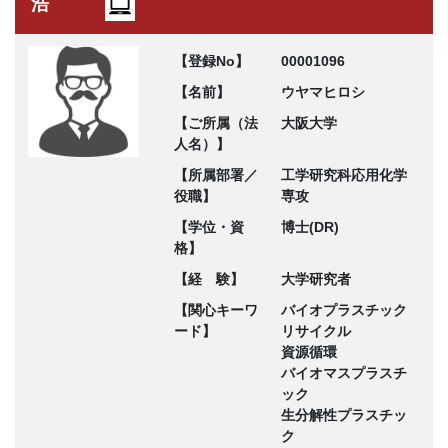
浩
【登録No】
00001096
【名前】
ウヤマヒロシ
【ご所属（法
大阪大学
人名）】
【所属部署／
工学研究科応用化学
役職】
専攻
【学位・資
博士(DR)
格】
【経 験】
大学研究者
【関心キーワ
バイオプラスチック
ード】
リサイクル
資源循環
バイオマスプラスチ
ック
生分解性プラスチッ
ク