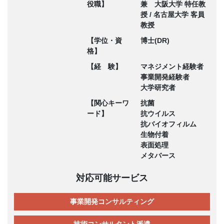
役職】
兼 大阪大学 特任教
授 / 名古屋大学 客員
教授
【学位・資
博士(DR)
格】
【経 験】
マネジメント経験者
事業開発経験者
大学研究者
【関心キーワ
抗菌
ード】
抗ウイルス
抗バイオフィルム
生物付着
表面処理
メタバース
対応可能サービス
事業開発コンサルティング