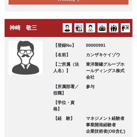
神崎 敬三
【登録No】
00000991
【名前】
カンザキケイゾウ
【ご所属（法
東洋製罐グループホ
人名）】
ールディングス株式
会社
【所属部署／
参与
役職】
【学位・資
格】
【経 験】
マネジメント経験者
事業開発経験者
企業技術者(OB含む)