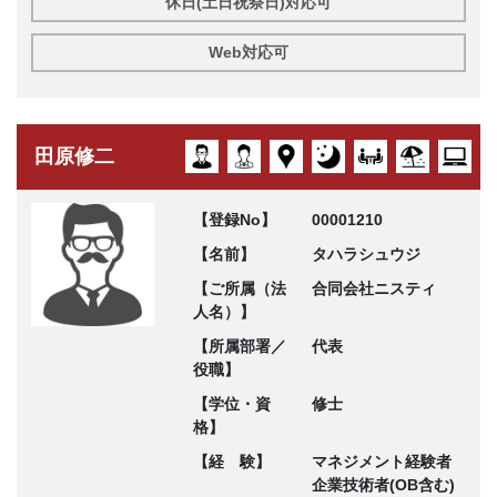
休日(土日祝祭日)対応可
Web対応可
田原修二
【登録No】
00001210
【名前】
タハラシュウジ
【ご所属（法
合同会社ニスティ
人名）】
【所属部署／
代表
役職】
【学位・資
修士
格】
【経 験】
マネジメント経験者
企業技術者(OB含む)