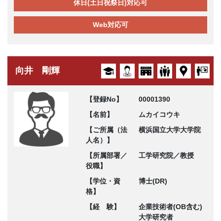
休日(土日祝祭日)対応可
Web対応可
向井 剛輝
【登録No】
00001390
【名前】
ムカイコウキ
【ご所属（法
横浜国立大学大学院
人名）】
【所属部署／
工学研究院／教授
役職】
【学位・資
博士(DR)
格】
【経 験】
企業技術者(OB含む)
大学研究者