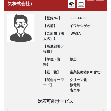
気株式会社）
【登録No】
00001405
【名前】
イワサシゲオ
【ご所属（法
IWASA
人名）】
【所属部署／
役職】
【学位・資
修士
格】
【経 験】
企業技術者(OB含む)
【関心キーワ
クリーン化
ード】
静電気
省エネ
対応可能サービス