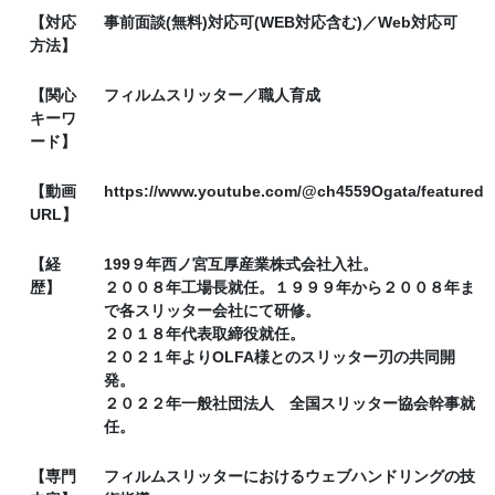
【対応
事前面談(無料)対応可(WEB対応含む)／Web対応可
方法】
【関心
フィルムスリッター／職人育成
キーワ
ード】
【動画
https://www.youtube.com/@ch4559Ogata/featured
URL】
【経
199９年西ノ宮互厚産業株式会社入社。
歴】
２００８年工場長就任。１９９９年から２００８年ま
で各スリッター会社にて研修。
２０１８年代表取締役就任。
２０２１年よりOLFA様とのスリッター刃の共同開
発。
２０２２年一般社団法人 全国スリッター協会幹事就
任。
【専門
フィルムスリッターにおけるウェブハンドリングの技