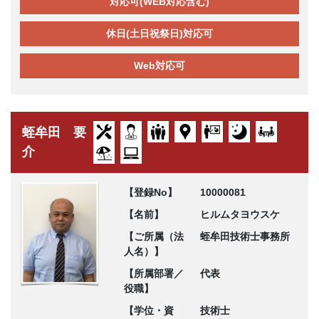
対応可(WEB対応含む)
休日(土日祝祭日)対応可
Web対応可
蛭牟田 要
介
【登録No】
10000081
【名前】
ヒルムタヨウスケ
【ご所属（法
蛭牟田技術士事務所
人名）】
【所属部署／
代表
役職】
【学位・資
技術士