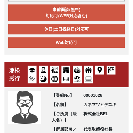
事前面談(無料)
対応可(WEB対応含む)
休日(土日祝祭日)対応可
Web対応可
兼松
秀行
【登録No】
00001028
【名前】
カネマツヒデユキ
【ご所属（法
株式会社BEL
人名）】
【所属部署／
代表取締役社長