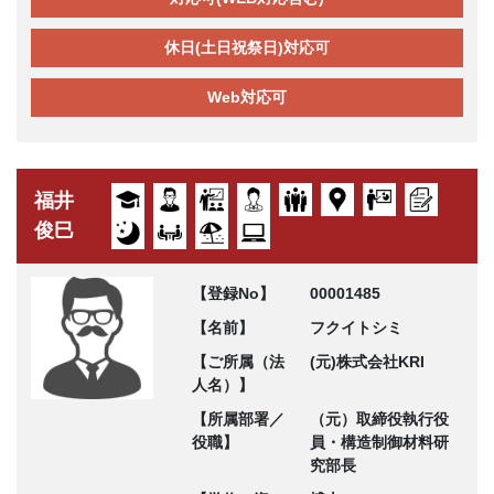
休日(土日祝祭日)対応可
Web対応可
福井
俊巳
【登録No】
00001485
【名前】
フクイトシミ
【ご所属（法
(元)株式会社KRI
人名）】
【所属部署／
（元）取締役執行役
役職】
員・構造制御材料研
究部長