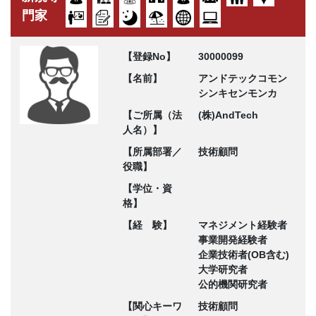
門家
【登録No】
30000099
【名前】
アンドテックコモン
シンキセンモンカ
【ご所属（法
(株)AndTech
人名）】
【所属部署／
技術顧問
役職】
【学位・資
格】
【経 験】
マネジメント経験者
事業開発経験者
企業技術者(OB含む)
大学研究者
公的機関研究者
【関心キーワ
技術顧問