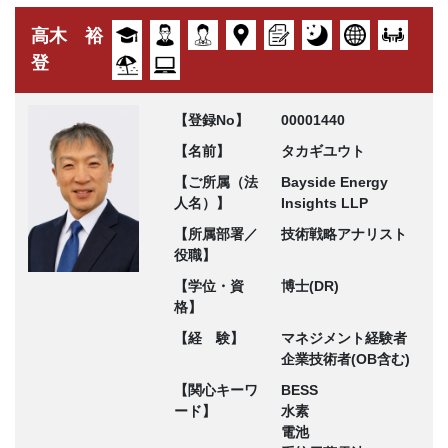
高木 裕
登
【登録No】
00001440
【名前】
タカギユウト
【ご所属（法
Bayside Energy
人名）】
Insights LLP
【所属部署／
技術戦略アナリスト
役職】
【学位・資
博士(DR)
格】
【経 験】
マネジメント経験者
企業技術者(OB含む)
【関心キーワ
BESS
ード】
水素
電池