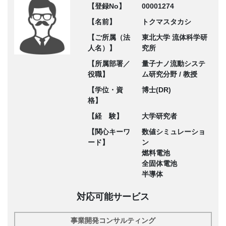
【登録No】
00001274
【名前】
トクマスタカシ
【ご所属（法
東北大学 流体科学研
人名）】
究所
【所属部署／
量子ナノ流動システ
役職】
ム研究分野 / 教授
【学位・資
博士(DR)
格】
【経 験】
大学研究者
【関心キーワ
数値シミュレーショ
ード】
ン
燃料電池
全固体電池
半導体
対応可能サービス
事業開発コンサルティング