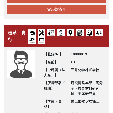
Web対応可
植草 貴
行
【登録No】
10000013
【名前】
UT
【ご所属（法
三井化学株式会社
人名）】
【所属部署／
研究開発本部 高分
役職】
子・複合材料研究
所 主席研究員
【学位・資
博士(DR)／技術士
格】