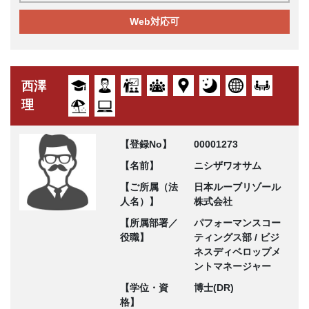
Web対応可
西澤
理
【登録No】
00001273
【名前】
ニシザワオサム
【ご所属（法
日本ルーブリゾール
人名）】
株式会社
【所属部署／
パフォーマンスコー
役職】
ティングス部 / ビジ
ネスディベロップメ
ントマネージャー
【学位・資
博士(DR)
格】