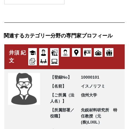
関連するカテゴリー分野の専門家プロフィール
井須 紀
文
【登録No】
10000101
【名前】
イスノリフミ
【ご所属（法
信州大学
人名）】
【所属部署／
先鋭材料研究所 特
役職】
任教授（元
(株)LIXIL）