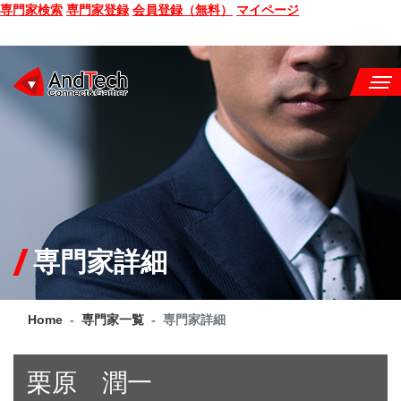
専門家検索
専門家登録
会員登録（無料）
マイページ
SEMINAR
BOOK
CONSULTING
SERVICE
専門家詳細
COMPANY
Home
専門家一覧
専門家詳細
Q&A
SITE MAP
栗原 潤一