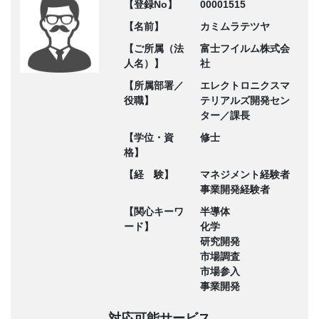
【登録No】
00001515
【名前】
カミムラテツヤ
【ご所属（法
富士フイルム株式会
人名）】
社
【所属部署／
エレクトロニクスマ
役職】
テリアルズ開発セン
ター／課長
【学位・資
修士
格】
【経 験】
マネジメント経験者
事業開発経験者
【関心キーワ
半導体
ード】
化学
研究開発
市場調査
市場参入
事業開発
対応可能サービス