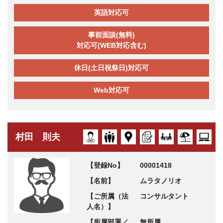
英語対応可
事前面談(無料)
対応可(WEB対応含む)
休日(土日祝祭日)対応可
Web対応可
村田 則夫
【登録No】
00001418
【名前】
ムラタノリオ
【ご所属（法
コンサルタント
人名）】
【所属部署／
無所属