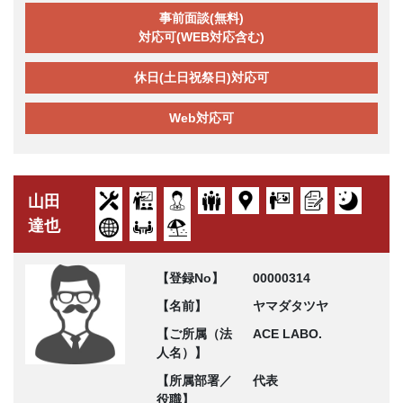
事前面談(無料)
対応可(WEB対応含む)
休日(土日祝祭日)対応可
Web対応可
山田
達也
【登録No】
00000314
【名前】
ヤマダタツヤ
【ご所属（法
ACE LABO.
人名）】
【所属部署／
代表
役職】