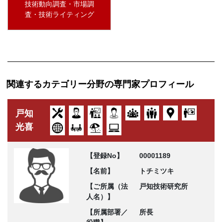
技術動向調査・市場調
査・技術ライティング
関連するカテゴリー分野の専門家プロフィール
戸知
光喜
【登録No】
00001189
【名前】
トチミツキ
【ご所属（法
戸知技術研究所
人名）】
【所属部署／
所長