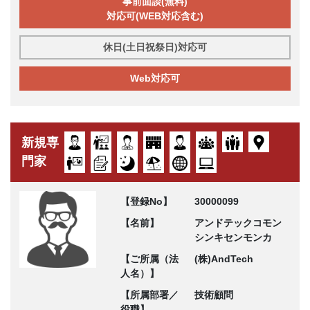
事前面談(無料)
対応可(WEB対応含む)
休日(土日祝祭日)対応可
Web対応可
新規専
門家
【登録No】
30000099
【名前】
アンドテックコモン
シンキセンモンカ
【ご所属（法
(株)AndTech
人名）】
【所属部署／
技術顧問
役職】