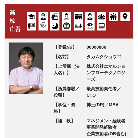
高
椋
庄吾
【登録No】
00000886
【名前】
タカムクショウゴ
【ご所属（法
株式会社エマルショ
人名）】
ンフローテクノロジ
ーズ
【所属部署／
最高技術責任者／
役職】
CTO
【学位・資
博士(DR)／MBA
格】
【経 験】
マネジメント経験者
事業開発経験者
企業技術者(OB含む)