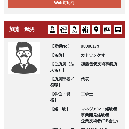
Web対応可
加藤 武男
【登録No】
00000179
【名前】
カトウタケオ
【ご所属（法
加藤包装技術事務所
人名）】
【所属部署／
代表
役職】
【学位・資
工学士
格】
【経 験】
マネジメント経験者
事業開発経験者
企業技術者(OB含む)