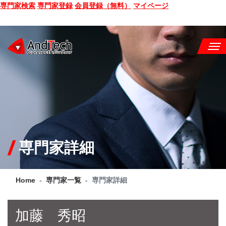
専門家検索
専門家登録
会員登録（無料）
マイページ
SEMINAR
BOOK
CONSULTING
SERVICE
専門家詳細
COMPANY
Home
専門家一覧
専門家詳細
Q&A
SITE MAP
加藤 秀昭