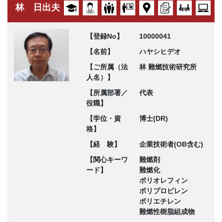
林 日出夫
【登録No】
10000041
【名前】
ハヤシヒデオ
【ご所属（法
林 難燃技術研究所
人名）】
【所属部署／
代表
役職】
【学位・資
博士(DR)
格】
【経 験】
企業技術者(OB含む)
【関心キーワ
難燃剤
ード】
難燃化
ポリオレフィン
ポリプロピレン
ポリエチレン
難燃性樹脂組成物