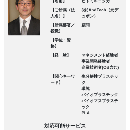
【名前】
ヒトミキヨタカ
【ご所属（法
(株)AndTech（元デ
人名）】
ュポン）
【所属部署／
顧問
役職】
【学位・資
格】
【経 験】
マネジメント経験者
事業開発経験者
企業技術者(OB含む)
【関心キーワ
生分解性プラスチッ
ード】
ク
環境
バイオプラスチック
バイオマスプラスチ
ック
PLA
対応可能サービス