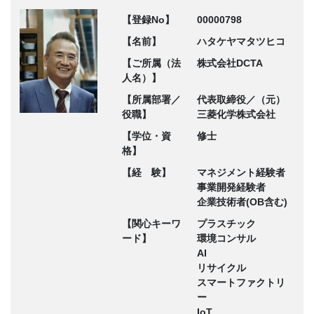
【登録No】
00000798
【名前】
ハタケヤマタツヒコ
【ご所属（法
株式会社DCTA
人名）】
【所属部署／
代表取締役／（元）
役職】
三菱化学株式会社
【学位・資
修士
格】
【経 験】
マネジメント経験者
事業開発経験者
企業技術者(OB含む)
【関心キーワ
プラスチック
ード】
環境コンサル
AI
リサイクル
スマートファクトリ
ー
IoT