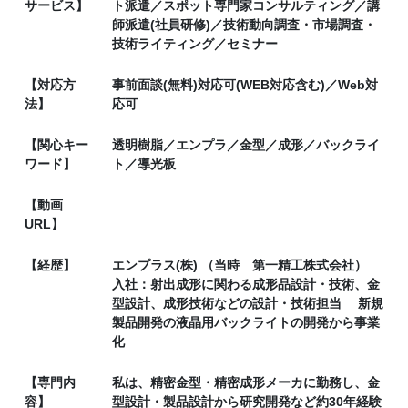
サービス】
ト派遣／スポット専門家コンサルティング／講
師派遣(社員研修)／技術動向調査・市場調査・
技術ライティング／セミナー
【対応方
事前面談(無料)対応可(WEB対応含む)／Web対
法】
応可
【関心キー
透明樹脂／エンプラ／金型／成形／バックライ
ワード】
ト／導光板
【動画
URL】
【経歴】
エンプラス(株) （当時 第一精工株式会社）
入社：射出成形に関わる成形品設計・技術、金
型設計、成形技術などの設計・技術担当 新規
製品開発の液晶用バックライトの開発から事業
化
【専門内
私は、精密金型・精密成形メーカに勤務し、金
容】
型設計・製品設計から研究開発など約30年経験