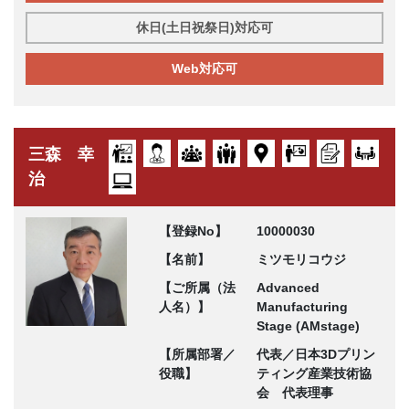
休日(土日祝祭日)対応可
Web対応可
三森 幸
治
【登録No】
10000030
【名前】
ミツモリコウジ
【ご所属（法
Advanced
人名）】
Manufacturing
Stage (AMstage)
【所属部署／
代表／日本3Dプリン
役職】
ティング産業技術協
会 代表理事