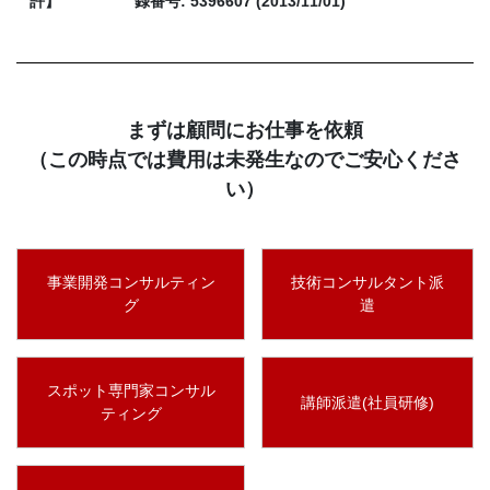
許】
録番号: 5396607 (2013/11/01)
まずは顧問にお仕事を依頼
（この時点では費用は未発生なのでご安心くださ
い）
事業開発コンサルティン
技術コンサルタント派
グ
遣
スポット専門家コンサル
講師派遣(社員研修)
ティング