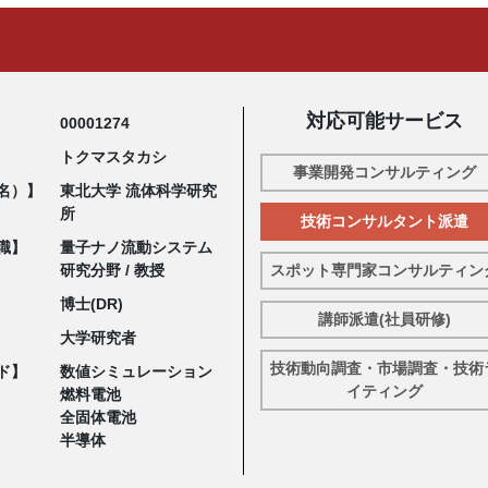
対応可能サービス
00001274
トクマスタカシ
事業開発コンサルティング
名）】
東北大学 流体科学研究
所
技術コンサルタント派遣
職】
量子ナノ流動システム
研究分野 / 教授
スポット専門家コンサルティン
博士(DR)
講師派遣(社員研修)
大学研究者
技術動向調査・市場調査・技術
ド】
数値シミュレーション
イティング
燃料電池
全固体電池
半導体