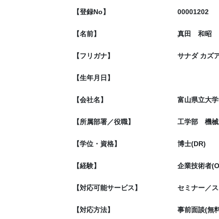
【登録No】
00001202
【名前】
真田 和昭
【フリガナ】
サナダ カズ
【生年月日】
【会社名】
富山県立大学
【所属部署／役職】
工学部 機械
【学位・資格】
博士(DR)
【経験】
企業技術者(
【対応可能サービス】
セミナー／ス
【対応方法】
事前面談(無料