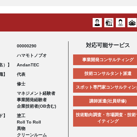
対応可能サービス
00000290
ハマモトノブオ
事業開発コンサルティング
名）】
AndanTEC
技術コンサルタント派遣
職】
代表
修士
スポット専門家コンサルティン
マネジメント経験者
事業開発経験者
講師派遣(社員研修)
企業技術者(OB含む)
技術動向調査・市場調査・技術
ド】
塗工
イティング
Roll To Roll
異物
クリーンルーム