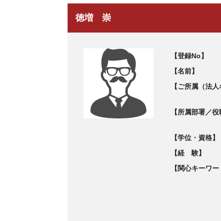
徳増 崇
【登録No】
【名前】
【ご所属（法人
【所属部署／役
【学位・資格】
【経 験】
【関心キーワー