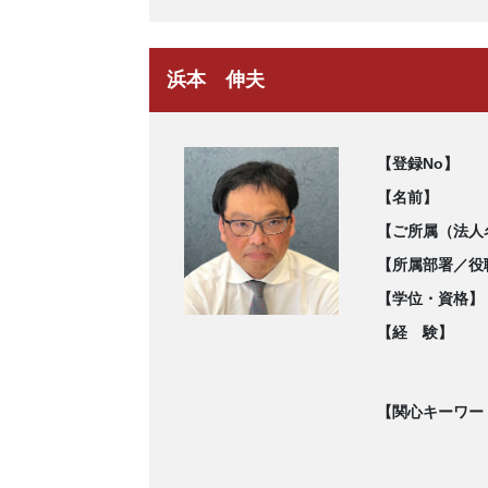
浜本 伸夫
【登録No】
【名前】
【ご所属（法人
【所属部署／役
【学位・資格】
【経 験】
【関心キーワー