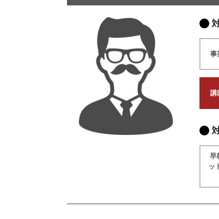
事
講
早
ッ