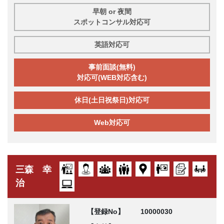
早朝 or 夜間
スポットコンサル対応可
英語対応可
事前面談(無料)
対応可(WEB対応含む)
休日(土日祝祭日)対応可
Web対応可
三森 幸
治
【登録No】
10000030