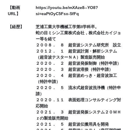
【動画
https://youtu.be/mXAze8--YO8?
URL】
si=eaPtOyC5Fsx-SfFq
【経歴】
芝浦工業大学機械工学第II学科卒。
蛇の目ミシン工業株式会社，株式会社カイジョ
ー等を経て
２００８． ８ 超音波システム研究所 設立
２０１２． １ 超音波計測・解析システム
（超音波テスターＮＡ）製造販売開始
２０２０． ２ 超音波発振制御（特許申請）
２０２０． ３ 超音波溶接（特許申請）
２０２０． ４ 超音波めっき・超音波加工
（特許申請）
２０２０． ５ 流水式超音波洗浄機（特許申
請）
２０２０．１１ 表面処理コンサルティング対
応開始
２０２１． ３ 超音波発振システム２０ＭＨ
ｚの製造販売開始
２０２１． ５ 超音波伝搬用具を開発