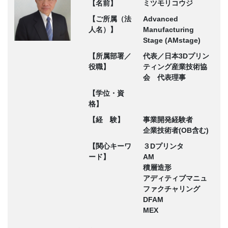
【名前】
ミツモリコウジ
【ご所属（法
Advanced
人名）】
Manufacturing
Stage (AMstage)
【所属部署／
代表／日本3Dプリン
役職】
ティング産業技術協
会 代表理事
【学位・資
格】
【経 験】
事業開発経験者
企業技術者(OB含む)
【関心キーワ
３Dプリンタ
ード】
AM
積層造形
アディティブマニュ
ファクチャリング
DFAM
MEX