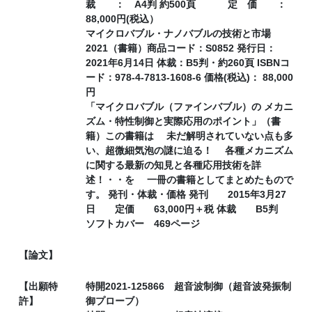
裁 ： A4判 約500頁 定 価 ：
88,000円(税込）
マイクロバブル・ナノバブルの技術と市場
2021（書籍）商品コード：S0852 発行日：
2021年6月14日 体裁：B5判・約260頁 ISBNコ
ード：978-4-7813-1608-6 価格(税込)： 88,000
円
「マイクロバブル（ファインバブル）の メカニ
ズム・特性制御と実際応用のポイント」（書
籍）この書籍は 未だ解明されていない点も多
い、超微細気泡の謎に迫る！ 各種メカニズム
に関する最新の知見と各種応用技術を詳
述！・・を 一冊の書籍としてまとめたもので
す。 発刊・体裁・価格 発刊 2015年3月27
日 定価 63,000円＋税 体裁 B5判
ソフトカバー 469ページ
【論文】
【出願特
特開2021-125866 超音波制御（超音波発振制
許】
御プローブ）