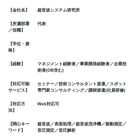
【会社名】
超音波システム研究所
【所属部署
代表
／役職】
【学位・資
格】
【経験】
マネジメント経験者／事業開発経験者／企業技
術者(OB含む)
【対応可能
セミナー／技術コンサルタント派遣／スポット
サービス】
専門家コンサルティング／講師派遣(社員研修)
【対応方
Web対応可
法】
【関心キー
超音波／表面処理／超音波洗浄機／振動測定／
ワード】
音圧測定／音圧解析