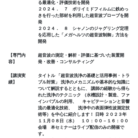
る最適化・評価技術を開発
２０２４． ７ ポリイミドフィルムに鉄めっ
きを行った部材を利用した超音波プローブを開
発
２０２４． ８ シャノンのジャグリング定理
を応用した「メガヘルツの超音波制御」方法を
開発
【専門内
超音波の測定・解析・評価に基づいた装置開
容】
発・改善・コンサルティング
【講演実
タイトル 「超音波洗浄の基礎と活用事例・トラ
績】
ブル対策」 洗浄のメカニズムや基本的な知識に
ついて解説するとともに、 講師の経験から得ら
れた洗浄のテクニック （水槽設計・製造、ファ
インバブルの利用、 キャビテーションと音響
流の最適化技術、 洗浄中の表面弾性波測定技
術等）を中心に紹介します！ 日時 ２０２３年
１１月０８日（水） １０：００－１６：００
会場 本セミナーはライブ配信のみの開催で
す。