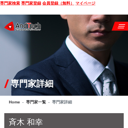
専門家検索
専門家登録
会員登録（無料）
マイページ
SEMINAR
BOOK
CONSULTING
SERVICE
専門家詳細
COMPANY
Home
専門家一覧
専門家詳細
Q&A
SITE MAP
斉木 和幸