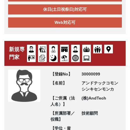
休日(土日祝祭日)対応可
Web対応可
新規専
門家
【登録No】
30000099
【名前】
アンドテックコモン
シンキセンモンカ
【ご所属（法
(株)AndTech
人名）】
【所属部署／
技術顧問
役職】
【学位・資