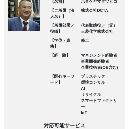
【名前】
ハタケヤマタツヒコ
【ご所属（法
株式会社DCTA
人名）】
【所属部署／
代表取締役／（元）
役職】
三菱化学株式会社
【学位・資
修士
格】
【経 験】
マネジメント経験者
事業開発経験者
企業技術者(OB含む)
【関心キーワ
プラスチック
ード】
環境コンサル
AI
リサイクル
スマートファクトリ
ー
IoT
対応可能サービス