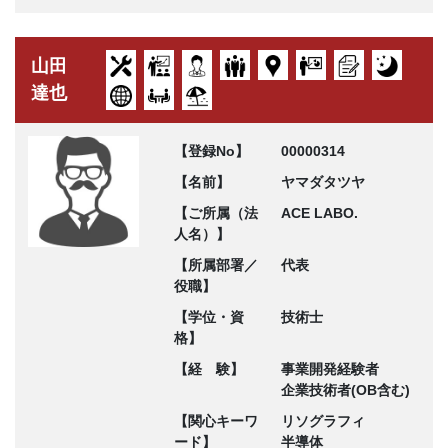
山田
達也
【登録No】
00000314
【名前】
ヤマダタツヤ
【ご所属（法
ACE LABO.
人名）】
【所属部署／
代表
役職】
【学位・資
技術士
格】
【経 験】
事業開発経験者
企業技術者(OB含む)
【関心キーワ
リソグラフィ
ード】
半導体