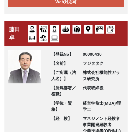
Web対応可
藤田
卓
【登録No】
00000430
【名前】
フジタタク
【ご所属（法
株式会社機能性ガラ
人名）】
ス研究所
【所属部署／
代表取締役
役職】
【学位・資
経営学修士(MBA)/理
格】
学士
【経 験】
マネジメント経験者
事業開発経験者
企業技術者(OB含む)