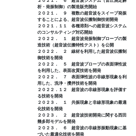
２０２１． ６ 超音波システム（音圧測定解
析・発振制御）の製造販売開始
２０２１． ９ 複数の超音波をスイープ発振
することによる、超音波伝搬制御技術開発
２０２１．１１ 各種溶剤への超音波システム
のコンサルティング対応開始
２０２２． １ 超音波発振制御プローブの製
造技術（超音波伝搬特性テスト）を公開
２０２２． ２ 線材を利用した超音波伝搬制
御技術を開発
２０２２． ５ 超音波プローブの表面弾性波
を利用した、表面改質技術を開発
２０２２． ７ 表面弾性波の非線形現象を利
用した、洗浄・攪拌技術を開発
２０２２．１２ 超音波の非線形現象を評価す
る技術を開発
２０２３． １ 共振現象と非線形現象の最適
化技術を開発
２０２３． ２ 超音波技術開発に関する西田
幾多郎モデルを開発
２０２３． ６ 超音波の非線形振動現象に基
づいた最適化技術を開発