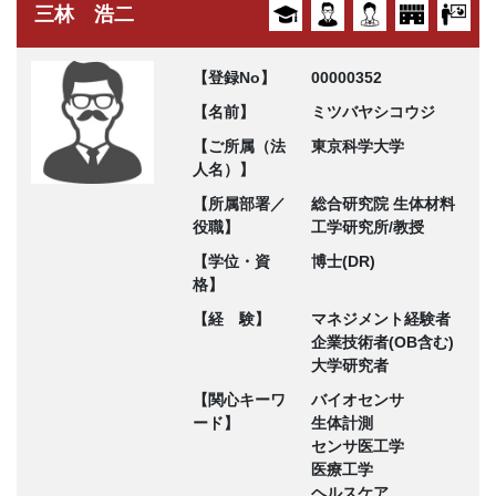
三林 浩二
【登録No】
00000352
【名前】
ミツバヤシコウジ
【ご所属（法
東京科学大学
人名）】
【所属部署／
総合研究院 生体材料
役職】
工学研究所/教授
【学位・資
博士(DR)
格】
【経 験】
マネジメント経験者
企業技術者(OB含む)
大学研究者
【関心キーワ
バイオセンサ
ード】
生体計測
センサ医工学
医療工学
ヘルスケア