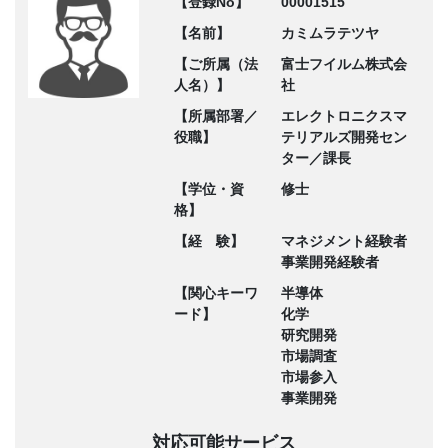
【登録No】
00001515
【名前】
カミムラテツヤ
【ご所属（法
富士フイルム株式会
人名）】
社
【所属部署／
エレクトロニクスマ
役職】
テリアルズ開発セン
ター／課長
【学位・資
修士
格】
【経 験】
マネジメント経験者
事業開発経験者
【関心キーワ
半導体
ード】
化学
研究開発
市場調査
市場参入
事業開発
対応可能サービス