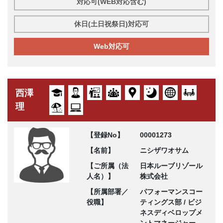
対応可(WEB対応含む)
休日(土日祝祭日)対応可
Web対応可
西澤
理
【登録No】
00001273
【名前】
ニシザワオサム
【ご所属（法
日本ルーブリゾール
人名）】
株式会社
【所属部署／
パフォーマンスコー
役職】
ティングス部 / ビジ
ネスディベロップメ