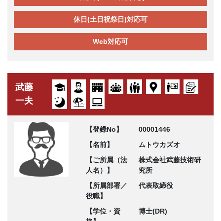
休日(土日祝祭日)対応可
Web対応可
武藤
一夫
【登録No】
00001446
【名前】
ムトウカズオ
【ご所属（法
株式会社武藤技術研
人名）】
究所
【所属部署／
代表取締役
役職】
【学位・資
博士(DR)