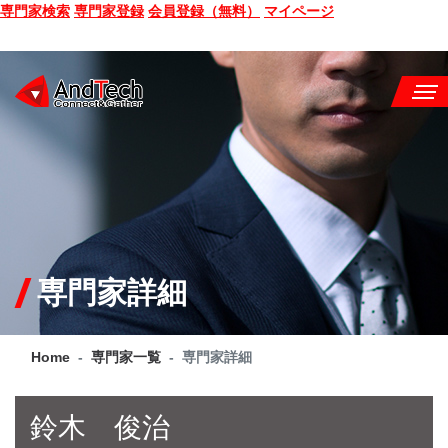
専門家検索
専門家登録
会員登録（無料）
マイページ
SEMINAR
BOOK
CONSULTING
SERVICE
専門家詳細
COMPANY
Home
専門家一覧
専門家詳細
Q&A
SITE MAP
鈴木 俊治