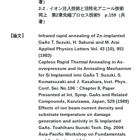
著）
2‐2．イオン注入技術と活性化アニール技術
同上 第2章先端プロセス技術5 p.159（共
著）
【論文】
Infrared rapid annealing of Zn-implanted
GaAs T. Suzuki, H. Sakurai and M. Arai
Applied Physics Letters Vol. 43 (10), 951
(1983)
Capless Rapid Thermal Annealing in As-
overpressure and its Annealing Mechanism
for Si Implanted into GaAs T. Suzuki, S.
Komatsuzaki and J. Kasahara, Inst. Phys.
Conf. Ser. No.106：Chapter 8, Paper
Presented at Int, Symp. GaAs and Related
Compounds, Karuizawa, Japan, 529 (1989)
Effects of ion beam current density and
substrate temperature on damage
generation and activity in Si implanted
GaAs. Toahiharu Suzuki Tech. Dig. 2004
Asia-Pacific Workshop on Fundamentals