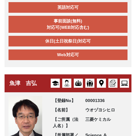
英語対応可
事前面談(無料)
対応可(WEB対応含む)
休日(土日祝祭日)対応可
Web対応可
魚津 吉弘
【登録No】
00001336
【名前】
ウオヅヨシヒロ
【ご所属（法
三菱ケミカル
人名）】
【所属部署／
Science ＆