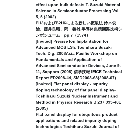
effect upon bulk defects T. Suzuki Material
Science in Semiconductor Processing Vol.
5, 5 (2002)
PH3およびB2H6による新しい拡散法 鈴木俊
治、藤井良昭、岡 義雄 半導体集積回路技術シ
ンポジューム pp.7（1974）
[Invited] Precise Ion Implantation for
Advanced MOS LSIs Toshiharu Suzuki
Tech. Dig. 2008Asia-Pacific Workshop on
Fundamentals and Application of
Advanced Semiconductor Devices, June 9-
11, Sapporo (2008) 信学技報 IEICE Technical
Report ED2008-44, SMD2008-63(2008-07)
[Invited] Flat panel display -Impurity
doping technology of flat panel display-
Toshiharu Suzuki Nuclear Instrument and
Method in Physics Research B 237 395-401
(2005)
Flat panel display for ubiquitous product
applications and related impurity doping
technologies Toshiharu Suzuki Journal of