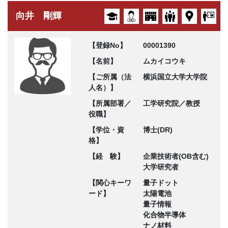
向井 剛輝
【登録No】
00001390
【名前】
ムカイコウキ
【ご所属（法
横浜国立大学大学院
人名）】
【所属部署／
工学研究院／教授
役職】
【学位・資
博士(DR)
格】
【経 験】
企業技術者(OB含む)
大学研究者
【関心キーワ
量子ドット
ード】
太陽電池
量子情報
化合物半導体
ナノ材料