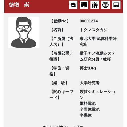
徳増 崇
【登録No】
00001274
【名前】
トクマスタカシ
【ご所属（法
東北大学 流体科学研
人名）】
究所
【所属部署／
量子ナノ流動システ
役職】
ム研究分野 / 教授
【学位・資
博士(DR)
格】
【経 験】
大学研究者
【関心キーワ
数値シミュレーショ
ード】
ン
燃料電池
全固体電池
半導体