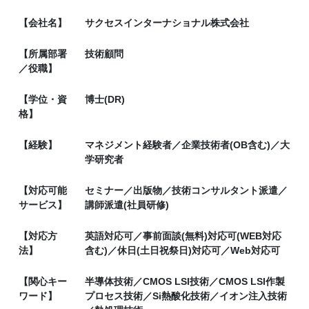
【会社名】
サクセスインターナショナル株式会社
【所属部署
技術顧問
／役職】
【学位・資
博士(DR)
格】
【経験】
マネジメント経験者／企業技術者(OB含む)／大
学研究者
【対応可能
セミナー／出版物／技術コンサルタント派遣／
サービス】
講師派遣(社員研修)
【対応方
英語対応可／事前面談(無料)対応可(WEB対応
法】
含む)／休日(土日祝祭日)対応可／Web対応可
【関心キー
半導体技術／CMOS LSI技術／CMOS LSI作製
ワード】
プロセス技術／Si熱酸化技術／イオン注入技術