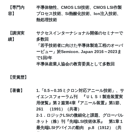
【専門内
半導体物性、CMOS LSI技術、CMOS LSI作製
容】
プロセス技術、Si熱酸化技術、Ion注入技術、
熱処理技術
【講演実
サクセスインターナショナル開催のセミナーで
績】
多数回
「若手技術者に向けた半導体製造工程のオーバ
ービュー」於Semicon. Japan 2016～2023ま
で1回/年
半導体産業人協会の教育委員として多数回
【受賞歴】
【著書】
1.「0.5～0.35ミクロン対応アニール技術」、サ
イエンスフォーラム刊 『ＵＬＳＩ製造装置実
用便覧』第２篇第4章『アニール装置』第1節、
261 （1991）（共著）
2‐1．ロジックLSIの微細化と課題、グローバル
ネット（株）刊『先端LSI技術体系』 第1章１
最先端LSIデバイスの動向 p.8 （1912）（共