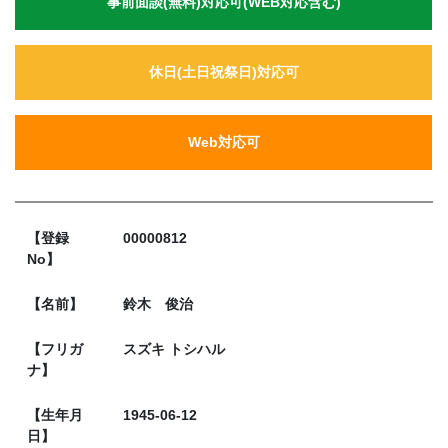
事前面談(無料)対応可(WEB対応含む)
休日(土日祝祭日)対応可
Web対応可
【登録
00000812
No】
【名前】
鈴木 俊治
【フリガ
スズキ トシハル
ナ】
【生年月
1945-06-12
日】