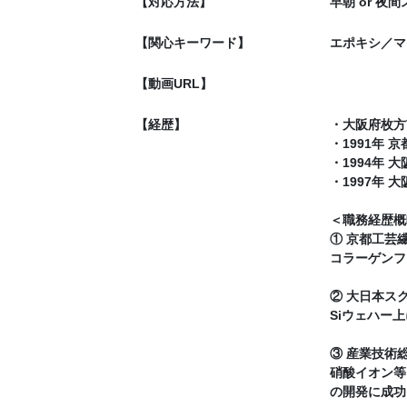
【対応方法】
早朝 or 
【関心キーワード】
エポキシ／マ
【動画URL】
【経歴】
・大阪府枚方
・1991年
・1994年
・1997年
＜職務経歴概
① 京都工芸繊
コラーゲンフ
② 大日本スク
Siウェハー
③ 産業技術総
硝酸イオン等
の開発に成功