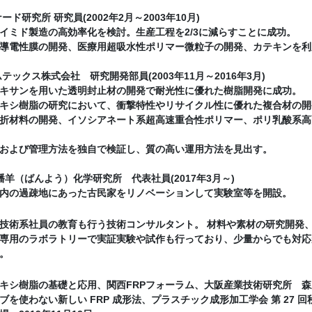
ード研究所 研究員(2002年2月～2003年10月)
イミド製造の高効率化を検討。生産工程を2/3に減らすことに成功。
導電性膜の開発、医療用超吸水性ポリマー微粒子の開発、カテキンを利
テックス株式会社 研究開発部員(2003年11月～2016年3月)
キサンを用いた透明封止材の開発で耐光性に優れた樹脂開発に成功。
キシ樹脂の研究において、衝撃特性やリサイクル性に優れた複合材の開
折材料の開発、イソシアネート系超高速重合性ポリマー、ポリ乳酸系高
および管理方法を独自で検証し、質の高い運用方法を見出す。
播羊（ばんよう）化学研究所 代表社員(2017年3月～)
内の過疎地にあった古民家をリノベーションして実験室等を開設。
技術系社員の教育も行う技術コンサルタント。 材料や素材の研究開発
専用のラボラトリーで実証実験や試作も行っており、少量からでも対応
。
キシ樹脂の基礎と応用、関西FRPフォーラム、大阪産業技術研究所 森之宮
ブを使わない新しい FRP 成形法、プラスチック成形加工学会 第 27