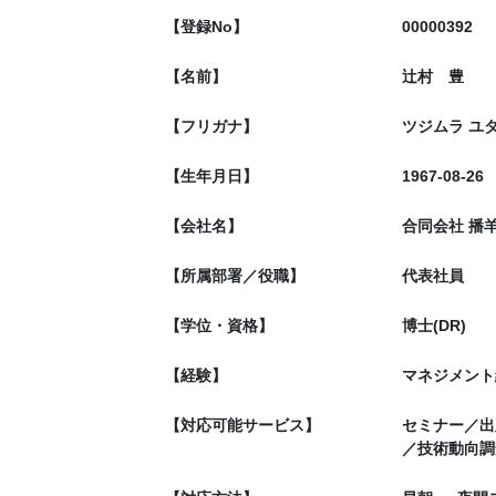
【登録No】
00000392
【名前】
辻村 豊
【フリガナ】
ツジムラ ユ
【生年月日】
1967-08-26
【会社名】
合同会社 播
【所属部署／役職】
代表社員
【学位・資格】
博士(DR)
【経験】
マネジメント
【対応可能サービス】
セミナー／出
／技術動向調