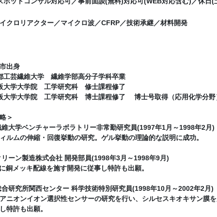
夜間スポットコンサル対応可／事前面談(無料)対応可(WEB対応含む)／休日
イクロリアクター／マイクロ波／CFRP／技術承継／材料開発
市出身
 京都工芸繊維大学 繊維学部高分子学科卒業
 大阪大学大学院 工学研究科 修士課程修了
 大阪大学大学院 工学研究科 博士課程修了 博士号取得（応用化学分野
略＞
維大学ベンチャーラボラトリー非常勤研究員(1997年1月～1998年2月)
ィルムの伸縮・回復挙動の研究。ゲル挙動の理論的な説明に成功。
リーン製造株式会社 開発部員(1998年3月～1998年9月)
上に銅メッキ配線を施す開発に従事し特許も出願。
合研究所関西センター 科学技術特別研究員(1998年10月～2002年2月)
アニオンイオン選択性センサーの研究を行い、シルセスキオキサン膜を
し特許も出願。