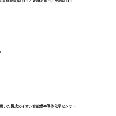
(土日祝祭日)対応可／Web対応可／英語対応可
）
用いた構成のイオン官能膜半導体化学センサー