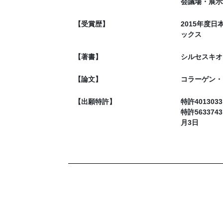
会議場・展示場
【受賞歴】
2015年度
ックス
【著書】
シルセスキオ
【論文】
コラーゲン・フ
【出願特許】
特許40130
特許5633
月3日