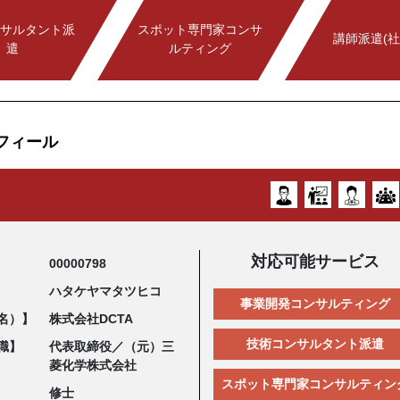
サルタント派
スポット専門家コンサ
講師派遣(社
遣
ルティング
フィール
対応可能サービス
00000798
ハタケヤマタツヒコ
事業開発コンサルティング
名）】
株式会社DCTA
技術コンサルタント派遣
職】
代表取締役／（元）三
菱化学株式会社
スポット専門家コンサルティン
修士