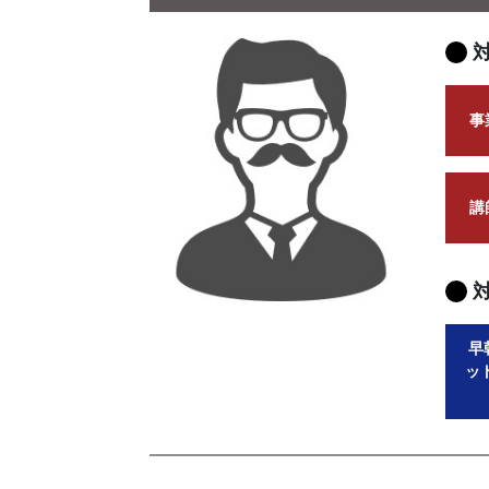
事
講
早
ッ