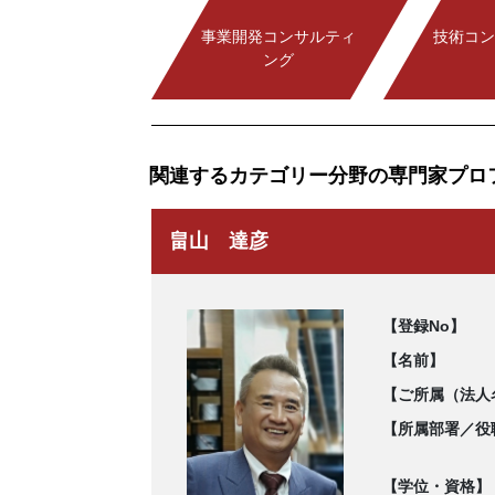
事業開発コンサルティ
技術コン
ング
関連するカテゴリー分野の専門家プロ
畠山 達彦
【登録No】
【名前】
【ご所属（法人
【所属部署／役
【学位・資格】