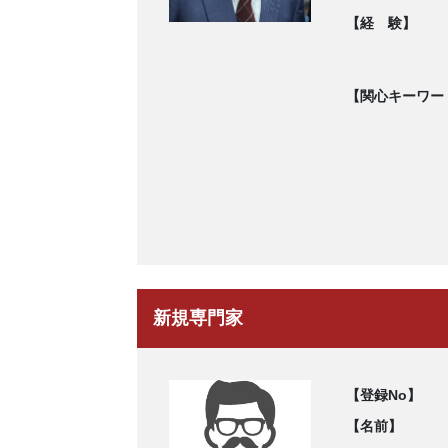
【経 験】
【関心キーワー
新規専門家
【登録No】
【名前】