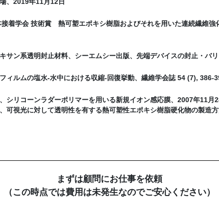
、2019年11月12日
日本接着学会 技術賞 熱可塑エポキシ樹脂およびそれを用いた連続繊維
キサン系透明封止材料、シーエムシー出版、先端デバイスの封止・バリア技
ィルムの塩水‐水中における収縮‐回復挙動、繊維学会誌 54 (7), 386-391
33、シリコーンラダーポリマーを用いる新規イオン感応膜、2007年11月2
743、可視光に対して透明性を有する熱可塑性エポキシ樹脂硬化物の製造方
まずは顧問にお仕事を依頼
（この時点では費用は未発生なのでご安心ください）