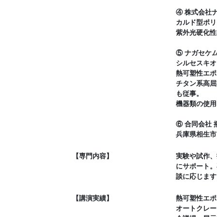
④ 株式会社ナ
カルド型ポリ
紫外光硬化性
⑤ ナガセケム
シルセスキオ
熱可塑性エポ
チタン系高屈
も従事。
機器類の使用
⑥ 合同会社 
兵庫県相生市
【専門内容】
実験や試作、
にサポート。
談に応じます
【講演実績】
熱可塑性エポ
オートクレー