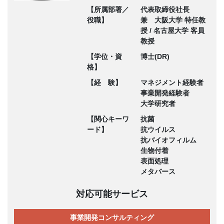
【所属部署／
代表取締役社長
役職】
兼 大阪大学 特任教
授 / 名古屋大学 客員
教授
【学位・資
博士(DR)
格】
【経 験】
マネジメント経験者
事業開発経験者
大学研究者
【関心キーワ
抗菌
ード】
抗ウイルス
抗バイオフィルム
生物付着
表面処理
メタバース
対応可能サービス
事業開発コンサルティング