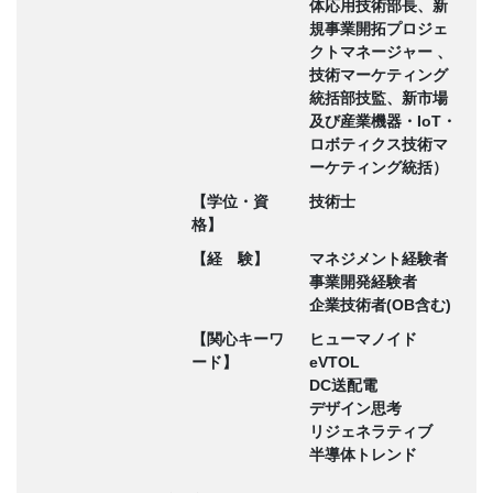
体応用技術部長、新
規事業開拓プロジェ
クトマネージャー 、
技術マーケティング
統括部技監、新市場
及び産業機器・IoT・
ロボティクス技術マ
ーケティング統括）
【学位・資
技術士
格】
【経 験】
マネジメント経験者
事業開発経験者
企業技術者(OB含む)
【関心キーワ
ヒューマノイド
ード】
eVTOL
DC送配電
デザイン思考
リジェネラティブ
半導体トレンド