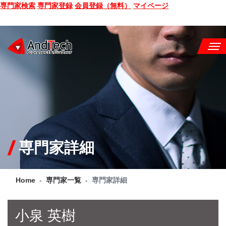
専門家検索
専門家登録
会員登録（無料）
マイページ
SEMINAR
BOOK
CONSULTING
SERVICE
専門家詳細
COMPANY
Home
専門家一覧
専門家詳細
Q&A
SITE MAP
小泉 英樹