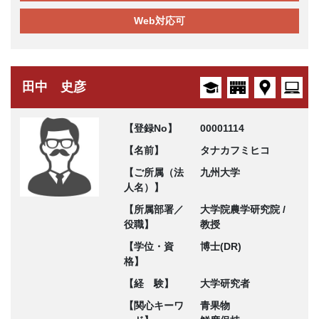
Web対応可
田中 史彦
【登録No】
00001114
【名前】
タナカフミヒコ
【ご所属（法
九州大学
人名）】
【所属部署／
大学院農学研究院 /
役職】
教授
【学位・資
博士(DR)
格】
【経 験】
大学研究者
【関心キーワ
青果物