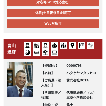
対応可(WEB対応含む)
休日(土日祝祭日)対応可
Web対応可
畠山
達彦
【登録No】
00000798
【名前】
ハタケヤマタツヒコ
【ご所属（法
株式会社DCTA
人名）】
【所属部署／
代表取締役／（元）
役職】
三菱化学株式会社
【学位・資
修士