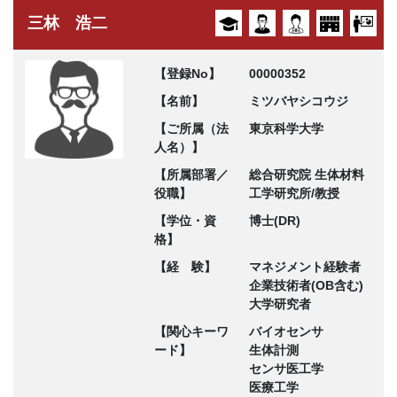
三林 浩二
【登録No】
00000352
【名前】
ミツバヤシコウジ
【ご所属（法
東京科学大学
人名）】
【所属部署／
総合研究院 生体材料
役職】
工学研究所/教授
【学位・資
博士(DR)
格】
【経 験】
マネジメント経験者
企業技術者(OB含む)
大学研究者
【関心キーワ
バイオセンサ
ード】
生体計測
センサ医工学
医療工学