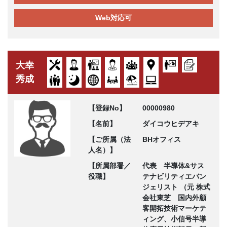
Web対応可
大幸
秀成
【登録No】
00000980
【名前】
ダイコウヒデアキ
【ご所属（法
BHオフィス
人名）】
【所属部署／
代表 半導体&サス
役職】
テナビリティエバン
ジェリスト （元 株式
会社東芝 国内外顧
客開拓技術マーケテ
ィング、小信号半導