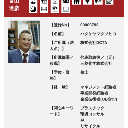
畠山
達彦
【登録No】
00000798
【名前】
ハタケヤマタツヒコ
【ご所属（法
株式会社DCTA
人名）】
【所属部署／
代表取締役／（元）
役職】
三菱化学株式会社
【学位・資
修士
格】
【経 験】
マネジメント経験者
事業開発経験者
企業技術者(OB含む)
【関心キーワ
プラスチック
ード】
環境コンサル
AI
リサイクル