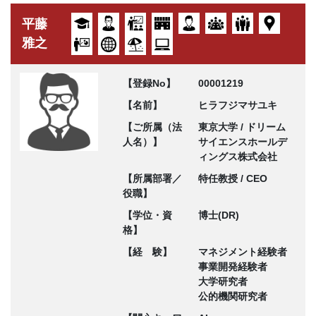
平藤
雅之
【登録No】
00001219
【名前】
ヒラフジマサユキ
【ご所属（法
東京大学 / ドリーム
人名）】
サイエンスホールデ
ィングス株式会社
【所属部署／
特任教授 / CEO
役職】
【学位・資
博士(DR)
格】
【経 験】
マネジメント経験者
事業開発経験者
大学研究者
公的機関研究者