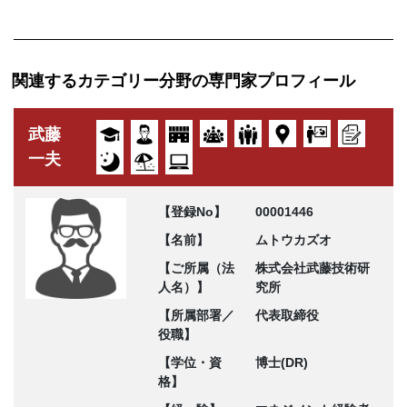
関連するカテゴリー分野の専門家プロフィール
武藤
一夫
【登録No】
00001446
【名前】
ムトウカズオ
【ご所属（法
株式会社武藤技術研
人名）】
究所
【所属部署／
代表取締役
役職】
【学位・資
博士(DR)
格】