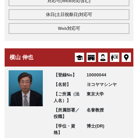
対応可(WEB対応含む)
休日(土日祝祭日)対応可
Web対応可
横山 伸也
【登録No】
10000044
【名前】
ヨコヤマシンヤ
【ご所属（法
東京大学
人名）】
【所属部署／
名誉教授
役職】
【学位・資
博士(DR)
格】