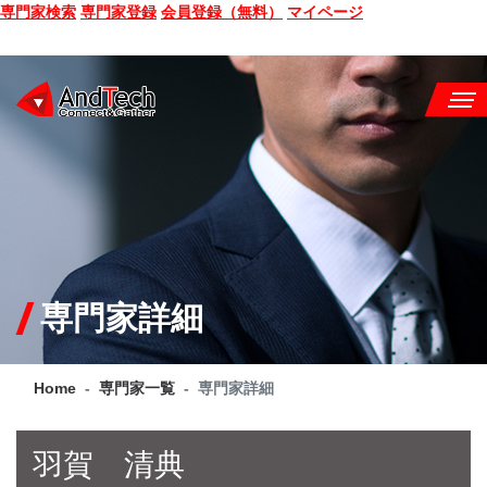
専門家検索
専門家登録
会員登録（無料）
マイページ
SEMINAR
BOOK
CONSULTING
SERVICE
専門家詳細
COMPANY
Home
専門家一覧
専門家詳細
Q&A
SITE MAP
羽賀 清典