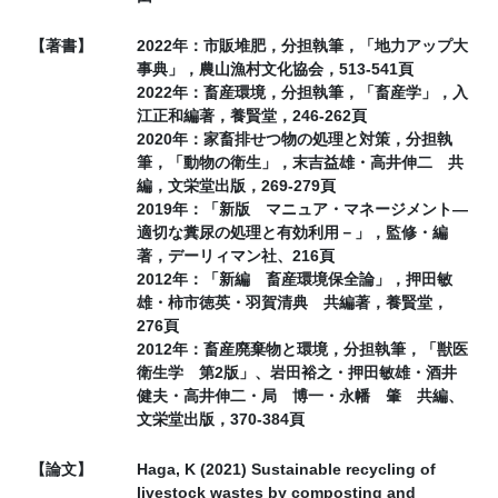
【著書】
2022年：市販堆肥，分担執筆，「地力アップ大
事典」，農山漁村文化協会，513-541頁
2022年：畜産環境，分担執筆，「畜産学」，入
江正和編著，養賢堂，246-262頁
2020年：家畜排せつ物の処理と対策，分担執
筆，「動物の衛生」，末吉益雄・高井伸二 共
編，文栄堂出版，269-279頁
2019年：「新版 マニュア・マネージメント―
適切な糞尿の処理と有効利用－」，監修・編
著，デーリィマン社、216頁
2012年：「新編 畜産環境保全論」，押田敏
雄・柿市徳英・羽賀清典 共編著，養賢堂，
276頁
2012年：畜産廃棄物と環境，分担執筆，「獣医
衛生学 第2版」、岩田裕之・押田敏雄・酒井
健夫・高井伸二・局 博一・永幡 肇 共編、
文栄堂出版，370-384頁
【論文】
Haga, K (2021) Sustainable recycling of
livestock wastes by composting and