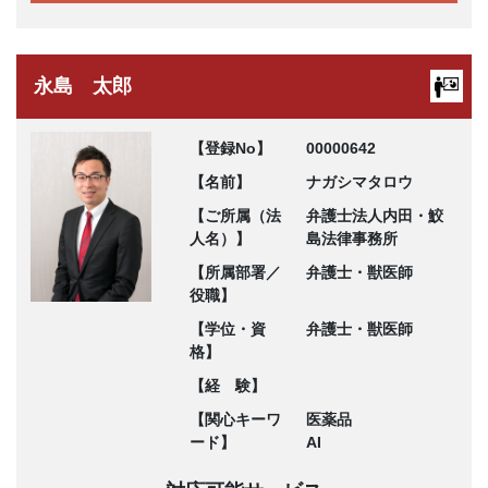
永島 太郎
【登録No】
00000642
【名前】
ナガシマタロウ
【ご所属（法
弁護士法人内田・鮫
人名）】
島法律事務所
【所属部署／
弁護士・獣医師
役職】
【学位・資
弁護士・獣医師
格】
【経 験】
【関心キーワ
医薬品
ード】
AI