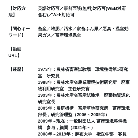
【対応方
英語対応可／事前面談(無料)対応可(WEB対応
法】
含む)／Web対応可
【関心キー
畜産／堆肥／汚水／家畜ふん尿／悪臭・温室効
ワード】
果ガス／畜産環境保全
【動画
URL】
【経歴】
1973年：農林省畜産試験場 環境整備第1研究
室 研究員
1988年：農林水産省農業環境技術研究所 廃棄
物利用研究室 主任研究官
1993年：農林水産省畜産試験場 廃棄物資源化
研究室長
2005年：農研機構 畜産草地研究所 畜産環境
部長，研究管理監（2006～2009年）
2009年～現在：一般財団法人 畜産環境整備機
構 参与，顧問（2021年～）
2008年～2019年：麻布大学 獣医学部 客員