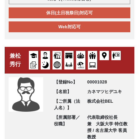
休日(土日祝祭日)対応可
Web対応可
兼松
秀行
【登録No】
00001028
【名前】
カネマツヒデユキ
【ご所属（法
株式会社BEL
人名）】
【所属部署／
代表取締役社長
役職】
兼 大阪大学 特任教
授 / 名古屋大学 客員
教授