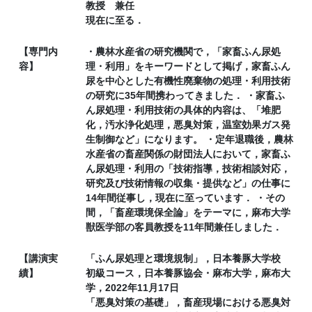
教授 兼任
現在に至る．
【専門内
・農林水産省の研究機関で，「家畜ふん尿処
容】
理・利用」をキーワードとして掲げ，家畜ふん
尿を中心とした有機性廃棄物の処理・利用技術
の研究に35年間携わってきました． ・家畜ふ
ん尿処理・利用技術の具体的内容は、「堆肥
化，汚水浄化処理，悪臭対策，温室効果ガス発
生制御など」になります。 ・定年退職後，農林
水産省の畜産関係の財団法人において，家畜ふ
ん尿処理・利用の「技術指導，技術相談対応，
研究及び技術情報の収集・提供など」の仕事に
14年間従事し，現在に至っています． ・その
間，「畜産環境保全論」をテーマに，麻布大学
獣医学部の客員教授を11年間兼任しました．
【講演実
「ふん尿処理と環境規制」，日本養豚大学校
績】
初級コース，日本養豚協会・麻布大学，麻布大
学，2022年11月17日
「悪臭対策の基礎」，畜産現場における悪臭対