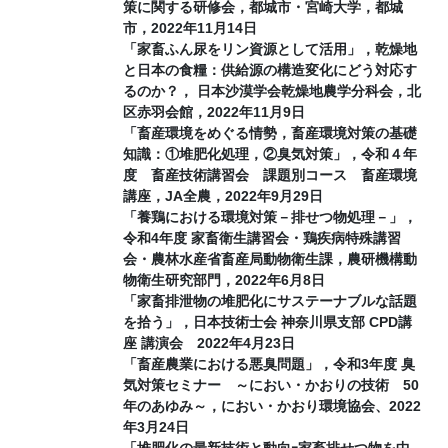
策に関する研修会，都城市・宮崎大学，都城
市，2022年11月14日
「家畜ふん尿をリン資源として活用」，乾燥地
と日本の食糧：供給源の構造変化にどう対応す
るのか？， 日本沙漠学会乾燥地農学分科会，北
区赤羽会館，2022年11月9日
「畜産環境をめぐる情勢，畜産環境対策の基礎
知識：①堆肥化処理，②臭気対策」，令和４年
度 畜産技術講習会 課題別コース 畜産環境
講座，JA全農，2022年9月29日
「養鶏における環境対策－排せつ物処理－」，
令和4年度 家畜衛生講習会・鶏疾病特殊講習
会・農林水産省畜産局動物衛生課，農研機構動
物衛生研究部門，2022年6月8日
「家畜排泄物の堆肥化にサステーナブルな話題
を拾う」，日本技術士会 神奈川県支部 CPD講
座 講演会 2022年4月23日
「畜産農業における悪臭問題」，令和3年度 臭
気対策セミナー ～におい・かおりの技術 50
年のあゆみ～，におい・かおり環境協会、2022
年3月24日
「堆肥化の最新技術と動向ｰ家畜排せつ物を中