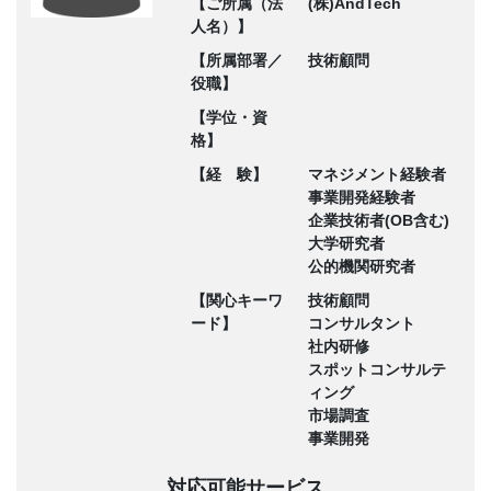
【ご所属（法
(株)AndTech
人名）】
【所属部署／
技術顧問
役職】
【学位・資
格】
【経 験】
マネジメント経験者
事業開発経験者
企業技術者(OB含む)
大学研究者
公的機関研究者
【関心キーワ
技術顧問
ード】
コンサルタント
社内研修
スポットコンサルテ
ィング
市場調査
事業開発
対応可能サービス