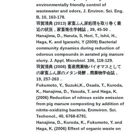
environmentally friendly control of
wastewater and odors, J. Environ. Sci. Eng.
B, 10, 163-178.
羽賀清典 (2013) 家畜ふん尿処理を取り巻く最
近の状況，家畜衛生学雑誌，39, 45-50．
Hanajima, D., Haruta, S, Hori, T., Ishii, H.,
Haga, K. and Igarashi, Y (2009) Bacterial
community dynamics during reduction of
odorous compounds in aerated pig manure
slurry. J. Appl. Microbiol. 106, 118-129.
羽賀清典 (2008) 畜産廃棄物バイオマスとして
の家畜ふん尿のメタン発酵，廃棄物学会誌，
19, 257-263．
Fukumoto, Y., Suzuki,K., Osada, T., Kuroda,
K., Hanajima, D., Yasuda, T. and Haga, K.
(2006) Reduction of nitrous oxide emission
from pig manure composting by addition of
nitrite-oxidizing bacteria. Enmviron. Sci.
Techonol., 40, 6768-6791.
Hanajima, D., Kuroda, K., Fukumoto, Y. and
Haga, K. (2006) Effect of organic waste on