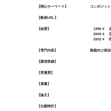
【関心キーワード】
コンポジット
【動画URL】
【経歴】
1996 4
2000 4
2002 4
【専門内容】
樹脂向け添加
【講演実績】
【受賞歴】
【著書】
【論文】
【出願特許】