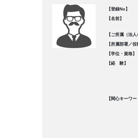
【登録No】
【名前】
【ご所属（法人
【所属部署／役
【学位・資格】
【経 験】
【関心キーワー