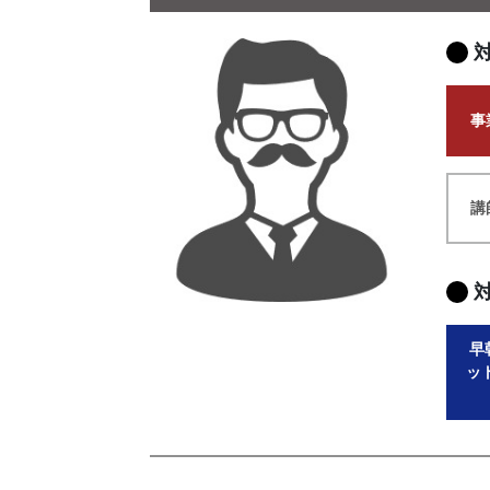
事
講
早
ッ