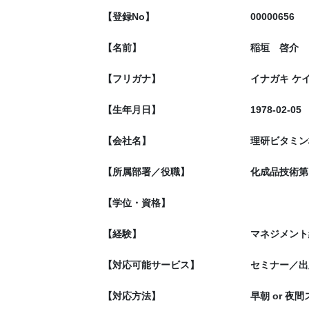
【登録No】
00000656
【名前】
稲垣 啓介
【フリガナ】
イナガキ ケ
【生年月日】
1978-02-05
【会社名】
理研ビタミン
【所属部署／役職】
化成品技術第
【学位・資格】
【経験】
マネジメント
【対応可能サービス】
セミナー／出
【対応方法】
早朝 or 