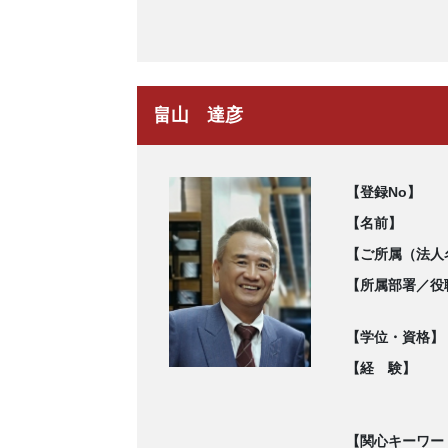
畠山 達彦
【登録No】
【名前】
【ご所属（法人
【所属部署／役
【学位・資格】
【経 験】
【関心キーワー