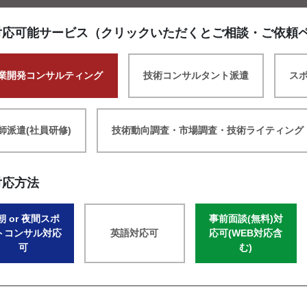
対応可能サービス（クリックいただくとご相談・ご依頼
業開発コンサルティング
技術コンサルタント派遣
ス
師派遣(社員研修)
技術動向調査・市場調査・技術ライティング
対応方法
朝 or 夜間スポ
事前面談(無料)対
トコンサル対応
英語対応可
応可(WEB対応含
可
む)