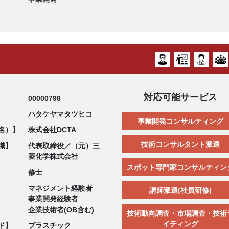
対応可能サービス
00000798
ハタケヤマタツヒコ
事業開発コンサルティング
名）】
株式会社DCTA
技術コンサルタント派遣
職】
代表取締役／（元）三
菱化学株式会社
スポット専門家コンサルティン
修士
マネジメント経験者
講師派遣(社員研修)
事業開発経験者
企業技術者(OB含む)
技術動向調査・市場調査・技術
イティング
ド】
プラスチック