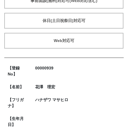
事前面談(無料)対応可(WEB対応含む)
休日(土日祝祭日)対応可
Web対応可
【登録
00000939
No】
【名前】
花澤 理宏
【フリガ
ハナザワ マサヒロ
ナ】
【生年月
日】