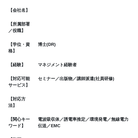
【会社名】
【所属部署
／役職】
【学位・資
博士(DR)
格】
【経験】
マネジメント経験者
【対応可能
セミナー／出版物／講師派遣(社員研修)
サービス】
【対応方
法】
【関心キー
電波吸収体／誘電率推定／環境発電／無線電力
ワード】
伝送／EMC