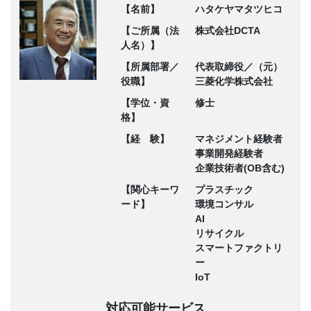
【名前】
ハタケヤマタツヒコ
【ご所属（法
株式会社DCTA
人名）】
【所属部署／
代表取締役／（元）
役職】
三菱化学株式会社
【学位・資
修士
格】
【経 験】
マネジメント経験者
事業開発経験者
企業技術者(OB含む)
【関心キーワ
プラスチック
ード】
環境コンサル
AI
リサイクル
スマートファクトリ
ー
IoT
対応可能サービス