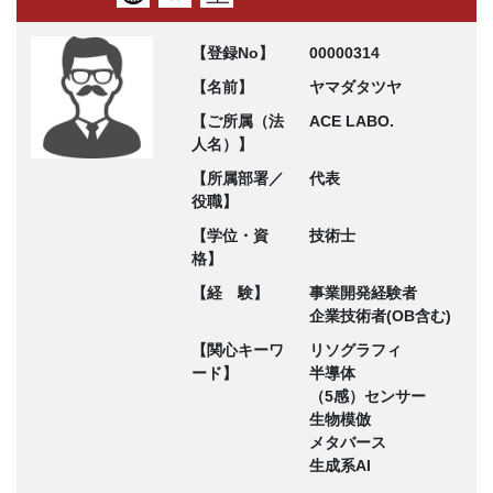
【登録No】
00000314
【名前】
ヤマダタツヤ
【ご所属（法
ACE LABO.
人名）】
【所属部署／
代表
役職】
【学位・資
技術士
格】
【経 験】
事業開発経験者
企業技術者(OB含む)
【関心キーワ
リソグラフィ
ード】
半導体
（5感）センサー
生物模倣
メタバース
生成系AI