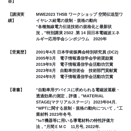
容】
【講演実
MWE2023 TH5B ワークショップ 空間伝送型ワ
績】
イヤレス給電の規制・規格の動向
“各種無線電力伝送技術の規格化と最新状
況，”特別講演 2S02 .第 14 回日本電磁波エネ
ルギー応用学会シンポジウム 2020年
【受賞歴】
2001年4月 日本学術振興会特別研究員 (DC2)
2005年3月 電子情報通信学会学術奨励賞
2019年9月 電子情報通信学会活動功労賞
2023年8月 自動車技術会 技術部門貢献賞
2024年9月 電子情報通信学会活動功労賞
【著書】
“自動車用デバイスに求められる電磁波遮蔽・
透過効果の測定，評価，”MATERIAL
STAGE(マテリアルステージ） 2023年04月.
“WPTに関する規制・規格の動向について，”工
業材料 2023年冬号.
“IoT機器等に用いる導電材料の特性評価方
法，”月間ＥＭＣ 11月号, 2022年.