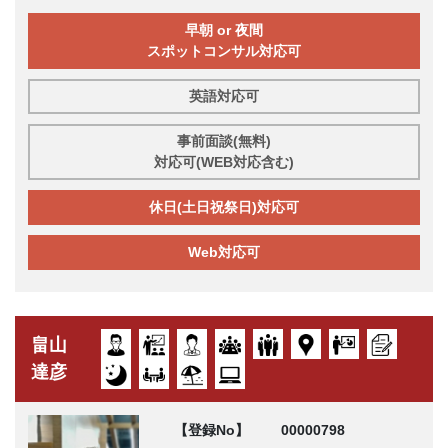
早朝 or 夜間
スポットコンサル対応可
英語対応可
事前面談(無料)
対応可(WEB対応含む)
休日(土日祝祭日)対応可
Web対応可
畠山
達彦
【登録No】
00000798