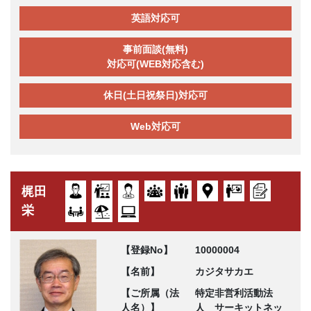
英語対応可
事前面談(無料)
対応可(WEB対応含む)
休日(土日祝祭日)対応可
Web対応可
梶田
栄
【登録No】
10000004
【名前】
カジタサカエ
【ご所属（法
特定非営利活動法
人名）】
人 サーキットネッ