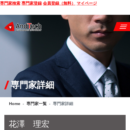
専門家検索
専門家登録
会員登録（無料）
マイページ
SEMINAR
BOOK
CONSULTING
SERVICE
専門家詳細
COMPANY
Home
専門家一覧
専門家詳細
Q&A
SITE MAP
花澤 理宏