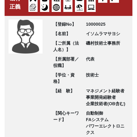
正義
【登録No】
10000025
【名前】
イソムラマサヨシ
【ご所属（法
磯村技術士事務所
人名）】
【所属部署／
代表
役職】
【学位・資
技術士
格】
【経 験】
マネジメント経験者
事業開発経験者
企業技術者(OB含む)
【関心キーワ
自動制御
ード】
FAシステム
パワーエレクトロニ
クス