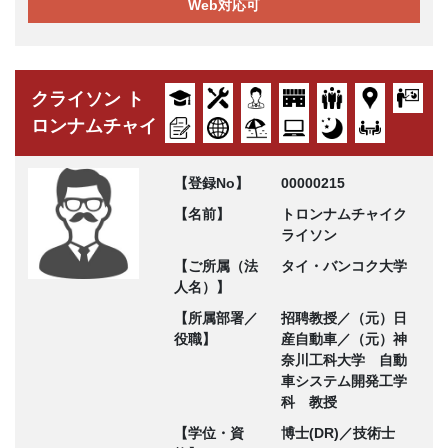
Web対応可
クライソン ト
ロンナムチャイ
【登録No】
00000215
【名前】
トロンナムチャイク
ライソン
【ご所属（法
タイ・バンコク大学
人名）】
【所属部署／
招聘教授／（元）日
役職】
産自動車／（元）神
奈川工科大学 自動
車システム開発工学
科 教授
【学位・資
博士(DR)／技術士