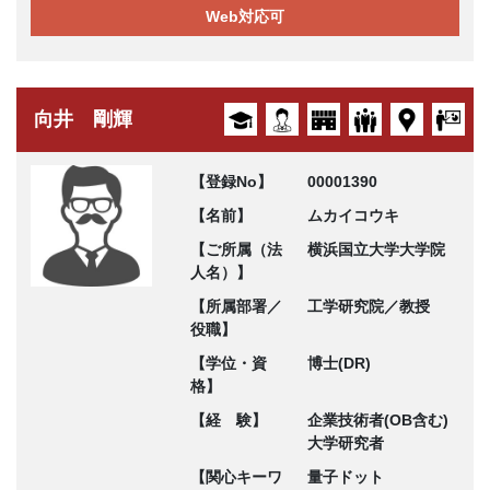
Web対応可
向井 剛輝
【登録No】
00001390
【名前】
ムカイコウキ
【ご所属（法
横浜国立大学大学院
人名）】
【所属部署／
工学研究院／教授
役職】
【学位・資
博士(DR)
格】
【経 験】
企業技術者(OB含む)
大学研究者
【関心キーワ
量子ドット