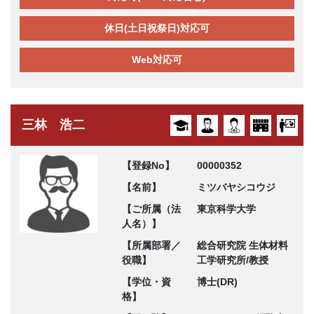
休日(土日祝祭日)対応可
Web対応可
三林 浩二
【登録No】
00000352
【名前】
ミツバヤシコウジ
【ご所属（法
東京科学大学
人名）】
【所属部署／
総合研究院 生体材料
役職】
工学研究所/教授
【学位・資
博士(DR)
格】