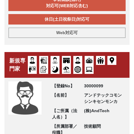
対応可(WEB対応含む)
休日(土日祝祭日)対応可
Web対応可
新規専
門家
【登録No】
30000099
【名前】
アンドテックコモン
シンキセンモンカ
【ご所属（法
(株)AndTech
人名）】
【所属部署／
技術顧問
役職】