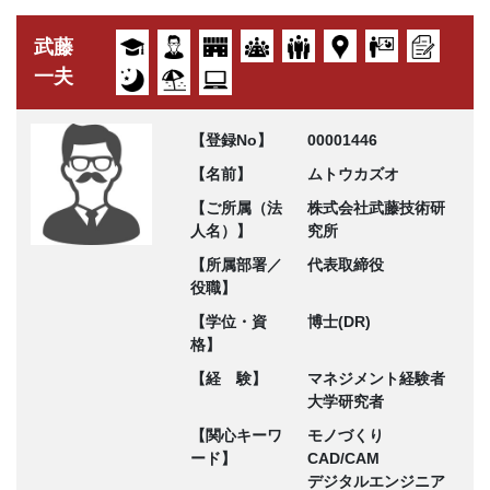
武藤
一夫
【登録No】
00001446
【名前】
ムトウカズオ
【ご所属（法
株式会社武藤技術研
人名）】
究所
【所属部署／
代表取締役
役職】
【学位・資
博士(DR)
格】
【経 験】
マネジメント経験者
大学研究者
【関心キーワ
モノづくり
ード】
CAD/CAM
デジタルエンジニア