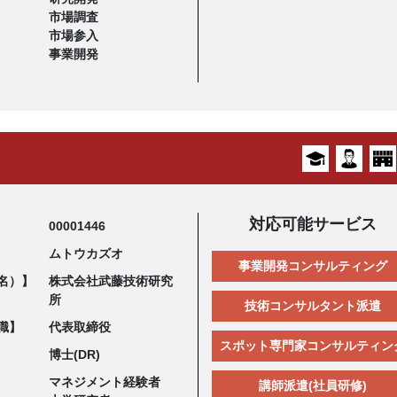
市場調査
市場参入
事業開発
対応可能サービス
00001446
ムトウカズオ
事業開発コンサルティング
名）】
株式会社武藤技術研究
所
技術コンサルタント派遣
職】
代表取締役
スポット専門家コンサルティン
博士(DR)
マネジメント経験者
講師派遣(社員研修)