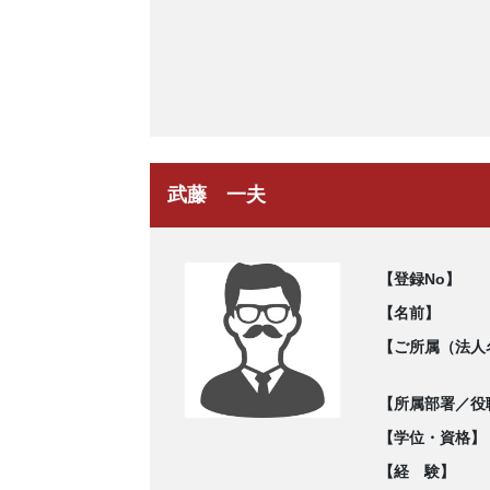
武藤 一夫
【登録No】
【名前】
【ご所属（法人
【所属部署／役
【学位・資格】
【経 験】