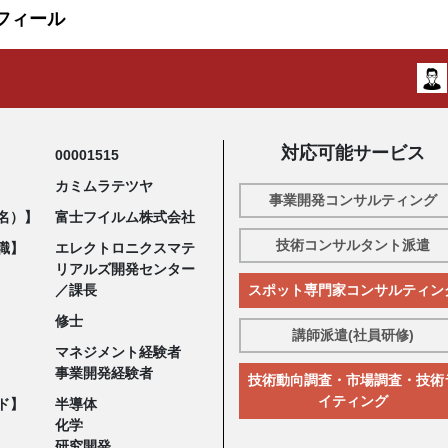
フィール
対応可能サービス
00001515
カミムラテツヤ
事業開発コンサルティング
名）】
富士フイルム株式会社
技術コンサルタント派遣
職】
エレクトロニクスマテ
リアルズ開発センター
／課長
スポット専門家コンサルティン
修士
講師派遣(社員研修)
マネジメント経験者
事業開発経験者
技術動向調査・市場調査・技術
イティング
ド】
半導体
化学
研究開発