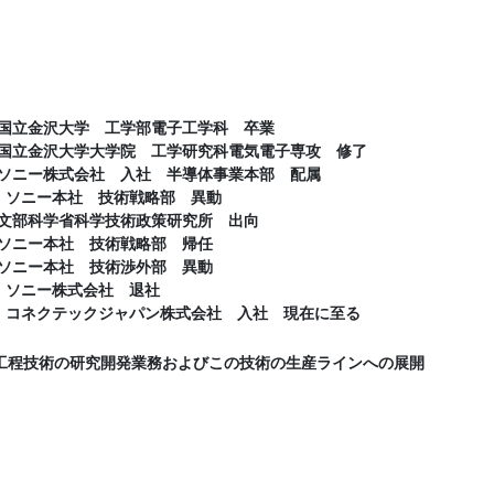
月 国立金沢大学 工学部電子工学科 卒業
月 国立金沢大学大学院 工学研究科電気電子専攻 修了
月 ソニー株式会社 入社 半導体事業本部 配属
2月 ソニー本社 技術戦略部 異動
月 文部科学省科学技術政策研究所 出向
月 ソニー本社 技術戦略部 帰任
月 ソニー本社 技術渉外部 異動
月 ソニー株式会社 退社
2月 コネクテックジャパン株式会社 入社 現在に至る
前工程技術の研究開発業務およびこの技術の生産ラインへの展開