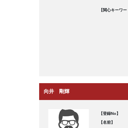
【関心キーワー
向井 剛輝
【登録No】
【名前】