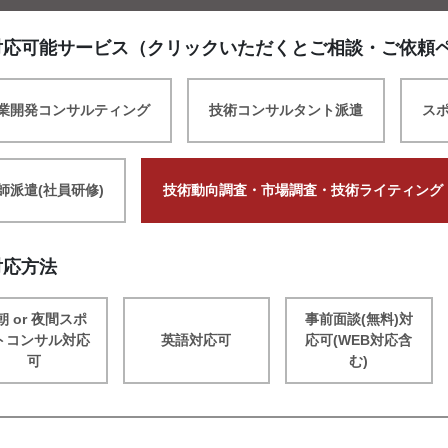
対応可能サービス（クリックいただくとご相談・ご依頼
業開発コンサルティング
技術コンサルタント派遣
ス
師派遣(社員研修)
技術動向調査・市場調査・技術ライティング
対応方法
朝 or 夜間スポ
事前面談(無料)対
トコンサル対応
英語対応可
応可(WEB対応含
可
む)