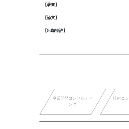
【著書】
【論文】
【出願特許】
事業開発コンサルティ
技術コン
ング