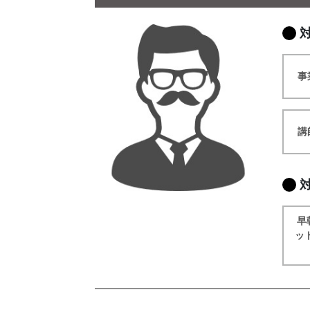
事
講
早
ッ