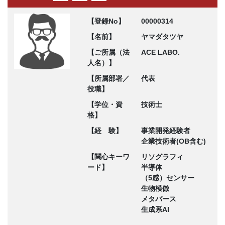
【登録No】
00000314
【名前】
ヤマダタツヤ
【ご所属（法
ACE LABO.
人名）】
【所属部署／
代表
役職】
【学位・資
技術士
格】
【経 験】
事業開発経験者
企業技術者(OB含む)
【関心キーワ
リソグラフィ
ード】
半導体
（5感）センサー
生物模倣
メタバース
生成系AI