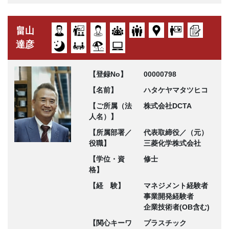
畠山
達彦
【登録No】
00000798
【名前】
ハタケヤマタツヒコ
【ご所属（法
株式会社DCTA
人名）】
【所属部署／
代表取締役／（元）
役職】
三菱化学株式会社
【学位・資
修士
格】
【経 験】
マネジメント経験者
事業開発経験者
企業技術者(OB含む)
【関心キーワ
プラスチック