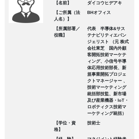
【名前】
ダイコウヒデアキ
【ご所属（法
BHオフィス
人名）】
【所属部署／
代表 半導体&サス
役職】
テナビリティエバン
ジェリスト （元 株式
会社東芝 国内外顧
客開拓技術マーケテ
ィング、小信号半導
体応用技術部長、新
規事業開拓プロジェ
クトマネージャー 、
技術マーケティング
統括部技監、新市場
及び産業機器・IoT・
ロボティクス技術マ
ーケティング統括）
【学位・資
技術士
格】