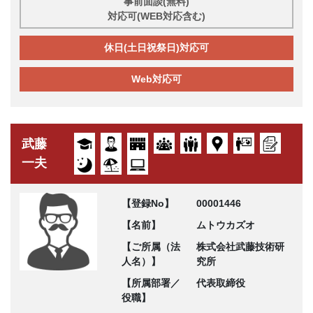
事前面談(無料)
対応可(WEB対応含む)
休日(土日祝祭日)対応可
Web対応可
武藤
一夫
【登録No】
00001446
【名前】
ムトウカズオ
【ご所属（法
株式会社武藤技術研
人名）】
究所
【所属部署／
代表取締役
役職】