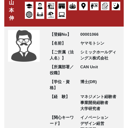
山
本
伸
【登録No】
00001066
【名前】
ヤマモトシン
【ご所属（法
シミックホールディ
人名）】
ングス株式会社
【所属部署／
CAN Unit
役職】
【学位・資
博士(DR)
格】
【経 験】
マネジメント経験者
事業開発経験者
大学研究者
【関心キーワ
イノベーション
ード】
デザイン経営