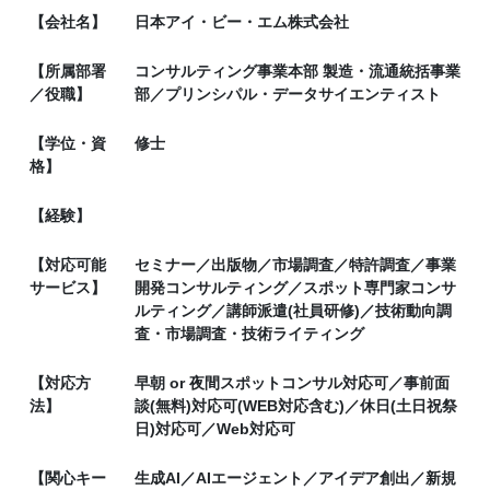
【会社名】
日本アイ・ビー・エム株式会社
【所属部署
コンサルティング事業本部 製造・流通統括事業
／役職】
部／プリンシパル・データサイエンティスト
【学位・資
修士
格】
【経験】
【対応可能
セミナー／出版物／市場調査／特許調査／事業
サービス】
開発コンサルティング／スポット専門家コンサ
ルティング／講師派遣(社員研修)／技術動向調
査・市場調査・技術ライティング
【対応方
早朝 or 夜間スポットコンサル対応可／事前面
法】
談(無料)対応可(WEB対応含む)／休日(土日祝祭
日)対応可／Web対応可
【関心キー
生成AI／AIエージェント／アイデア創出／新規