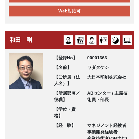
Web対応可
和田 剛
【登録No】
00001363
【名前】
ワダタケシ
【ご所属（法
大日本印刷株式会社
人名）】
【所属部署／
ABセンター / 主席技
役職】
術員・部長
【学位・資
格】
【経 験】
マネジメント経験者
事業開発経験者
企業技術者(OB含む)