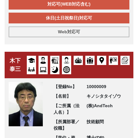
対応可(WEB対応含む)
休日(土日祝祭日)対応可
Web対応可
木下
泰三
【登録No】
10000009
【名前】
キノシタタイゾウ
【ご所属（法
(株)AndTech
人名）】
【所属部署／
技術顧問
役職】
【学位・資
博士(DR)