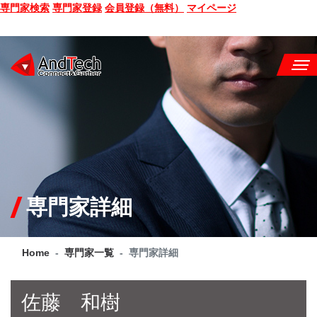
専門家検索
専門家登録
会員登録（無料）
マイページ
SEMINAR
BOOK
CONSULTING
SERVICE
専門家詳細
COMPANY
Home
専門家一覧
専門家詳細
Q&A
SITE MAP
佐藤 和樹