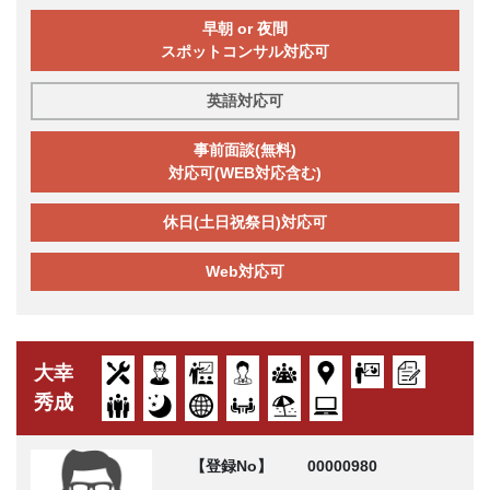
早朝 or 夜間
スポットコンサル対応可
英語対応可
事前面談(無料)
対応可(WEB対応含む)
休日(土日祝祭日)対応可
Web対応可
大幸
秀成
【登録No】
00000980