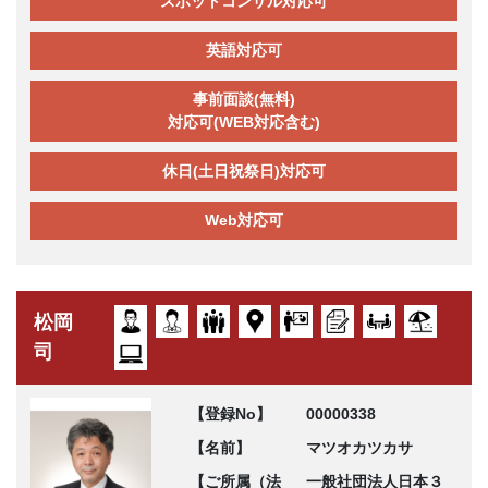
スポットコンサル対応可
英語対応可
事前面談(無料)
対応可(WEB対応含む)
休日(土日祝祭日)対応可
Web対応可
松岡
司
【登録No】
00000338
【名前】
マツオカツカサ
【ご所属（法
一般社団法人日本３