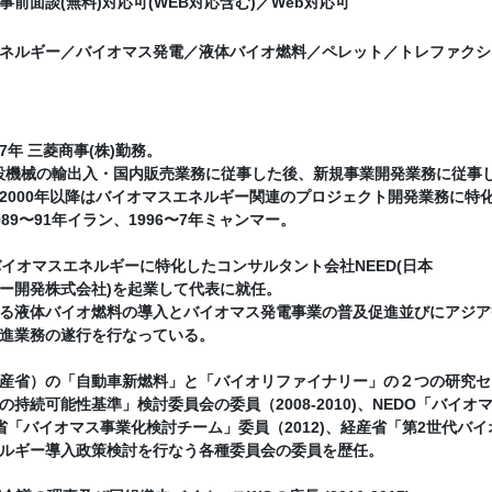
事前面談(無料)対応可(WEB対応含む)／Web対応可
ネルギー／バイオマス発電／液体バイオ燃料／ペレット／トレファクシ
17年 三菱商事(株)勤務。
建設機械の輸出入・国内販売業務に従事した後、新規事業開発業務に従事
2000年以降はバイオマスエネルギー関連のプロジェクト開発業務に特
89〜91年イラン、1996〜7年ミャンマー。
月 バイオマスエネルギーに特化したコンサルタント会社NEED(日本
ー開発株式会社)を起業して代表に就任。
る液体バイオ燃料の導入とバイオマス発電事業の普及促進並びにアジア
進業務の遂行を行なっている。
産省）の「自動車新燃料」と「バイオリファイナリー」の２つの研究センター
の持続可能性基準」検討委員会の委員（2008-2010)、NEDO「バ
、7府省「バイオマス事業化検討チーム」委員（2012)、経産省「第2世代バ
ルギー導入政策検討を行なう各種委員会の委員を歴任。