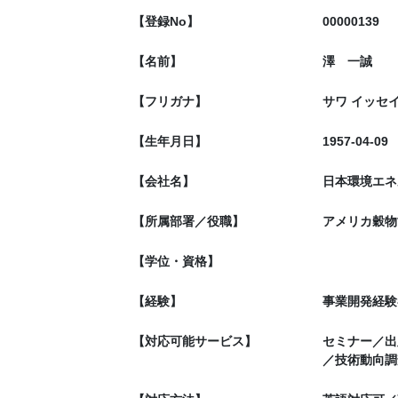
【登録No】
00000139
【名前】
澤 一誠
【フリガナ】
サワ イッセ
【生年月日】
1957-04-09
【会社名】
日本環境エネ
【所属部署／役職】
アメリカ穀物協
【学位・資格】
【経験】
事業開発経験
【対応可能サービス】
セミナー／出
／技術動向調