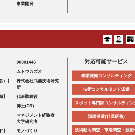
事業開発
対応可能サービス
00001446
ムトウカズオ
事業開発コンサルティング
名）】
株式会社武藤技術研究
所
技術コンサルタント派遣
職】
代表取締役
スポット専門家コンサルティン
博士(DR)
マネジメント経験者
講師派遣(社員研修)
大学研究者
技術動向調査・市場調査・技術
ド】
モノづくり