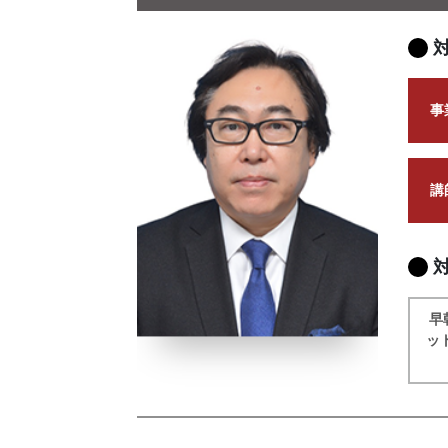
事
講
早
ッ