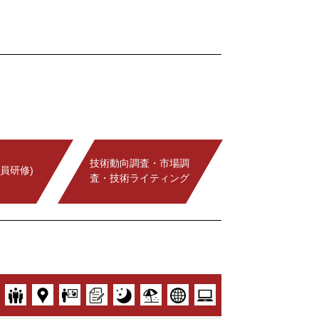
技術動向調査・市場調
員研修)
査・技術ライティング