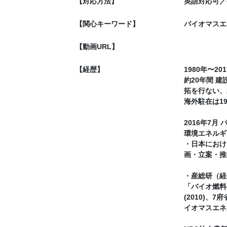
【対応方法】
英語対応可／
【関心キーワード】
バイオマスエ
【動画URL】
【経歴】
1980年〜20
約20年間 
拓を行ない、
海外駐在は19
2016年7
環境エネルギ
・日本におけ
画・立案・推
・産総研（経
「バイオ燃料
(2010)
イオマスエネ