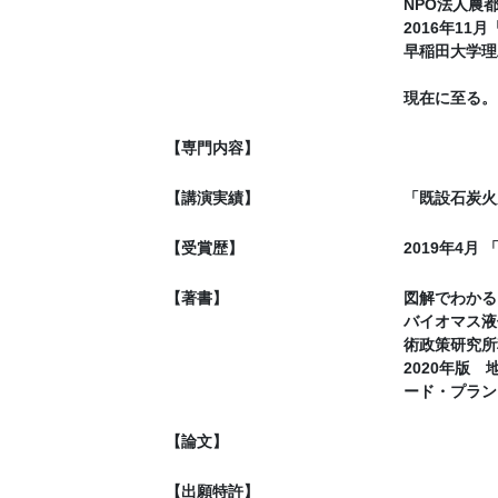
NPO法人農都
2016年1
早稲田大学理
現在に至る。
【専門内容】
【講演実績】
「既設石炭火力
【受賞歴】
2019年4月
【著書】
図解でわかるカ
バイオマス液
術政策研究所
2020年版
ード・プラン
【論文】
【出願特許】