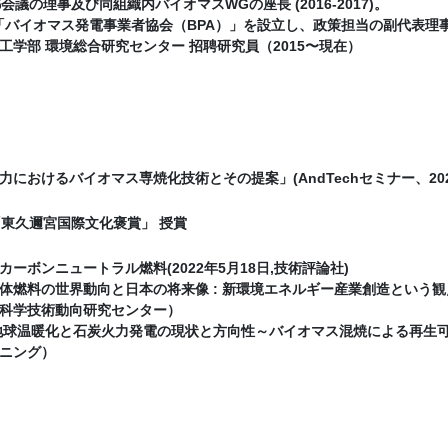
会議の理事及び同組織内バイオマスWGの座長 (2016-2017)。
1月「バイオマス発電事業者協会（BPA）」を設立し、政策担当の副代表理事
工学部 環境総合研究センター 招聘研究員（2015〜現在）
におけるバイオマス専焼化技術とその提案」(AndTechセミナー、2023
 「東久邇宮国際文化褒賞」 授賞
ーボンニュートラル燃料(2022年5月18日,技術評論社)
体燃料の世界動向と日本の将来像 : 新環境エネルギー産業創造という
科学技術動向研究センター）
 地球温暖化と石炭火力発電の現状と方向性～バイオマス混焼による再生可能エ
ニング）