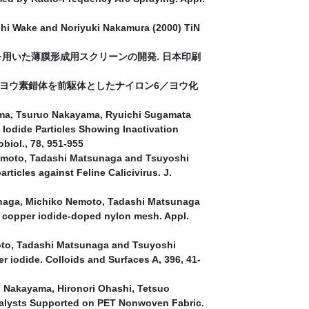
hi Wake and Noriyuki Nakamura (2000) TiN
ントを用いた薄膜形成用スクリーンの開発. 日本印刷
 高分子－ヨウ素錯体を前駆体としたナイロン6／ヨウ化
ama, Tsuruo Nakayama, Ryuichi Sugamata
 Iodide Particles Showing Inactivation
biol., 78, 951-955
Nemoto, Tadashi Matsunaga and Tsuyoshi
rticles against Feline Calicivirus. J.
unaga, Michiko Nemoto, Tadashi Matsunaga
a copper iodide-doped nylon mesh. Appl.
oto, Tadashi Matsunaga and Tsuyoshi
r iodide. Colloids and Surfaces A, 396, 41-
o Nakayama, Hironori Ohashi, Tetsuo
atalysts Supported on PET Nonwoven Fabric.