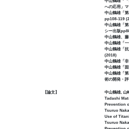
中山鶴雄「「
への応用」マテリ
中山鶴雄「第
pp108-119 (
中山鶴雄「第
シー出版pp88-
中山鶴雄、藤森
中山鶴雄「一価
中山鶴雄「抗
(2018)
中山鶴雄「非溶
中山鶴雄「固着
中山鶴雄「第
術の開発・評価
【論文】
中山鶴雄, 山
Tadashi Mat
Prevention o
Tsuruo Naka
Use of Titan
Tsuruo Naka
Prevention o