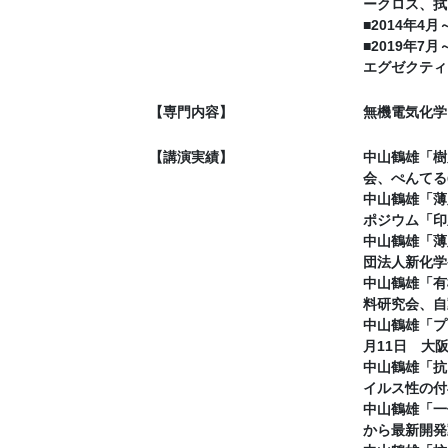
ークロス、拭
■2014年
■2019年7月
エグゼクティ
【専門内容】
無機電気化学
【講演実績】
中山鶴雄「樹
会、ぺんてる㈱
中山鶴雄「薄
ポジウム「印
中山鶴雄「薄
団法人新化学
中山鶴雄「有
料研究会、自
中山鶴雄「プ
月11日 大
中山鶴雄「抗
イルス性の付
中山鶴雄「一
から最新開発