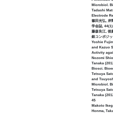
Microbiol. B
Tadashi Mat
Electrode Re
篠田光弘, 岸
学会誌, 44(1),
藤森良江, 後
銀コンポジット繊
Yoshie Fuji
and Kazuo Su
Activity aga
Nozomi Shio
Tanaka (2012
Biosci. Bioe
Tetsuya Sat
and Tsuyoshi
Microbiol. B
Tetsuya Sat
Tanaka (2012
45
Makoto Ikeg
Honma, Taka