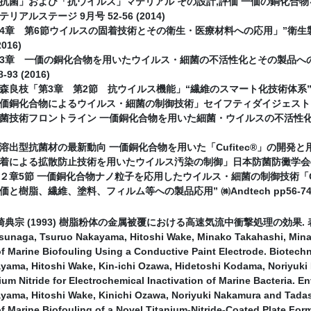
抗菌」および「抗ウイルス」マテリアル その設計,評価 一価の銅化合
アルステージ 9月号 52-56 (2014)
4章 第6節ウイルスの固着技術とその衛生・医療材料への応用」”衛生
2016)
3章 一価の銅化合物を用いたウイルス・細菌の不活性化とその製品への応用
93 (2016)
良枝「第3章 第2節 抗ウイルス機能」“繊維のスマート化技術体系” ㈱エヌ
銅化合物によるウイルス・細菌の制御技術」セイフティダイジェスト 64(10), 
菌技術フロントライン 一価銅化合物を用いた細菌・ウイルスの不活性化技術とそ
出型抗菌材の最新動向 一価銅化合物を用いた「Cufitec®」の開発と用途展開」機
による拡散防止技術を用いたウイルス汚染の制御」日本防菌防黴学会48(1), 1
２章5節 一価銅化合物ナノ粒子を応用したウイルス・細菌の制御技術「Cu
と樹脂、繊維、塗料、フィルム等への製品応用” ㈱Andtech pp56-74 (
崎典宗 (1993) 樹脂粉体の金属被覆における高速気流中衝撃処理の効果. 表面技
sunaga, Tsuruo Nakayama, Hitoshi Wake, Minako Takahashi, Mina
f Marine Biofouling Using a Conductive Paint Electrode. Biotechn
yama, Hitoshi Wake, Kin-ichi Ozawa, Hidetoshi Kodama, Noriyuk
ium Nitride for Electrochemical Inactivation of Marine Bacteria. En
yama, Hitoshi Wake, Kinichi Ozawa, Noriyuki Nakamura and Tadas
f Marine Biofouling of a Novel Titanium-Nitride-Coated Plate Fo