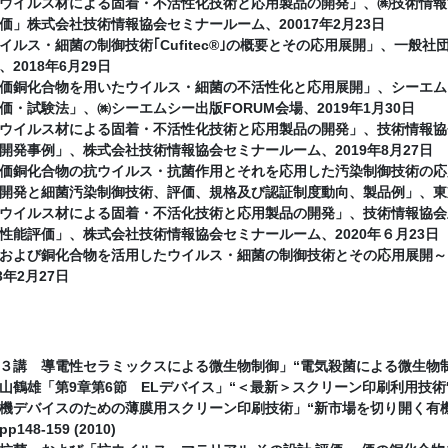
ウイルス材による固着・不活性化技術と応用製品の開発」、㈱技術情報
価」株式会社技術情報協会セミナールーム、20017年2月23日
イルス・細菌の制御技術｢Cufitec®｣の概要とその応用展開」、一般
2018年6月29日
価銅化合物を用いたウイルス・細菌の不活性化と応用展開」、シーエム
価・試験法」、㈱シーエムシー出版FORUM会場、2019年1月30日
ウイルス材による固着・不活性化技術と応用製品の開発」、技術情報協
開発事例」、株式会社技術情報協会セミナールーム、2019年8月27日
価銅化合物の抗ウイルス・抗菌作用とそれを応用した汚染制御技術の応用
開発と細菌汚染制御技術、評価、規格及び認証制度動向、製品例」、東京中
ウイルス材による固着・不活化技術と応用製品の開発」、技術情報協会
性能評価」、株式会社技術情報協会セミナールーム、2020年６月23日
および銅化合物を活用したウイルス・細菌の制御技術とその応用展開～ 性
3年2月27日
３講 導電性セラミックスによる微生物制御」“電気殺菌による微生物制御” 株
鶴雄「第9章第6節 ELデバイス」“＜最新＞スクリーン印刷利用技術″ 株式会
機デバイスのための薄膜用スクリーン印刷技術」“新市場を切り開く有機
48-159 (2010)