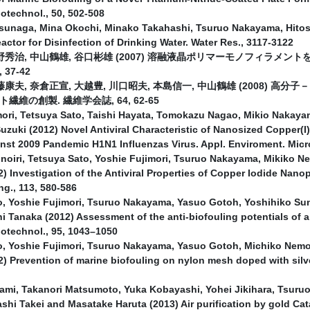
iotechnol., 50, 502-508
sunaga, Mina Okochi, Minako Takahashi, Tsuruo Nakayama, Hitos
actor for Disinfection of Drinking Water. Water Res., 3117-3122
野秀治, 中山鶴雄, 谷口彬雄 (2007) 溶融液晶ポリマーモノフィラメ
 37-42
藤康夫, 奈倉正宣, 大越豊, 川口昭夫, 本島信一, 中山鶴雄 (2008)
維の創製. 繊維学会誌, 64, 62-65
mori, Tetsuya Sato, Taishi Hayata, Tomokazu Nagao, Mikio Nakay
zuki (2012) Novel Antiviral Characteristic of Nanosized Copper(I)
inst 2009 Pandemic H1N1 Influenzas Virus. Appl. Enviroment. Micro
noiri, Tetsuya Sato, Yoshie Fujimori, Tsuruo Nakayama, Mikiko 
) Investigation of the Antiviral Properties of Copper Iodide Nanopa
ng., 113, 580-586
o, Yoshie Fujimori, Tsuruo Nakayama, Yasuo Gotoh, Yoshihiko S
 Tanaka (2012) Assessment of the anti-biofouling potentials of 
iotechnol., 95, 1043–1050
o, Yoshie Fujimori, Tsuruo Nakayama, Yasuo Gotoh, Michiko Nem
) Prevention of marine biofouling on nylon mesh doped with silve
ami, Takanori Matsumoto, Yuka Kobayashi, Yohei Jikihara, Tsuru
shi Takei and Masatake Haruta (2013) Air purification by gold C