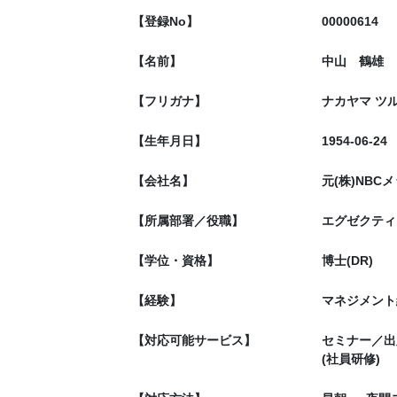
【登録No】
00000614
【名前】
中山 鶴雄
【フリガナ】
ナカヤマ ツ
【生年月日】
1954-06-24
【会社名】
元(株)NBC
【所属部署／役職】
エグゼクティ
【学位・資格】
博士(DR)
【経験】
マネジメント
【対応可能サービス】
セミナー／出
(社員研修)