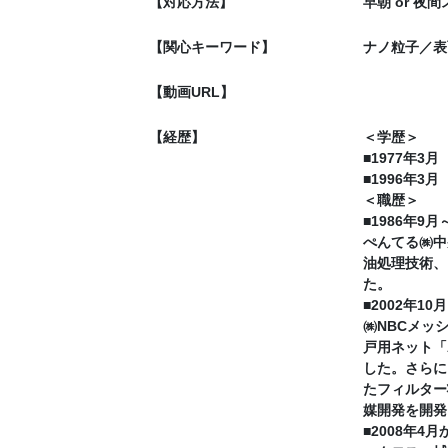
【対応方法】
早朝 or 
【関心キーワード】
ナノ粒子／表
【動画URL】
【経歴】
＜学歴＞
■1977年
■1996年
＜職歴＞
■1986年9月
ぺんてる㈱中
油処理技術、
た。
■2002年10
㈱NBCメッ
戸用ネット「
した。さらに
たフィルター
媒開発を開発
■2008年