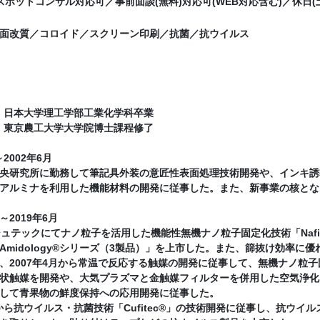
夜間スポットコンサル対応可／事前面談(無料)対応可(WEB対応含む)／休日
面改質／コロイド／スクリーン印刷／抗菌／抗ウイルス
3月 日本大学理工学部工業化学科卒業
3月 東京農工大学大学院博士課程修了
～2002年6月
央研究所に勤務して筆記具外装の意匠性表面処理技術開発や、インキ誘
アルミナを利用した機能材料の開発に従事した。また、新事業の核とな
月～2019年6月
シュテックにてナノ粒子を活用した機能性無機ナノ粒子固定化技術「Nafi
Amidology®シリーズ（3製品）」を上市した。また、篩抜け効率に優れ
、2007年4月から常温で反応する触媒の開発に従事して、無機ナノ粒
状触媒を開発や、大気プラズマと金触媒フィルターを併用した空気浄化
して青果物の鮮度保持への応用開発に従事した。
4月から抗ウイルス・抗菌技術「Cufitec®」の技術開発に従事し、抗ウ