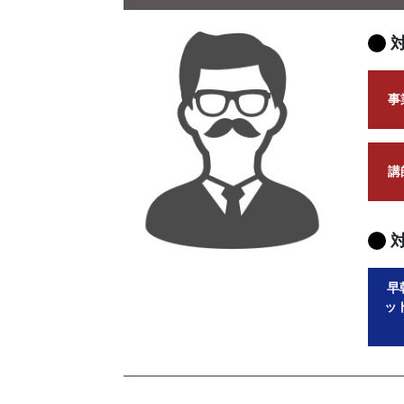
事
講
早
ッ