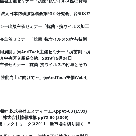
協会主催セミナー「抗菌･抗ウイルス性の付与
社団法人日本防護服協議会第93回研究会、台東区立
シー出版主催セミナー「抗菌・抗ウイルス加工
会主催セミナー「抗菌･抗ウイルスの付与技術
展開」㈱AndTech主催セミナー「抗菌剤・抗
央区立産業会館。2019年9月24日
主催セミナー「抗菌･抗ウイルスの付与とその
能向上に向けて～」㈱AndTech主催Webセ
式会社エヌティーエスpp45-63 (1999)
社情報機構 pp72-80 (2009)
エレクトリニクス2011－新市場を切り開く－”