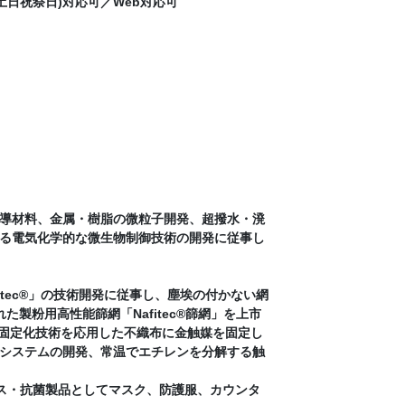
(土日祝祭日)対応可／Web対応可
導材料、金属・樹脂の微粒子開発、超撥水・溌
る電気化学的な微生物制御技術の開発に従事し
tec®」の技術開発に従事し、塵埃の付かない網
た製粉用高性能篩網「Nafitec®篩網」を上市
子固定化技術を応用した不織布に金触媒を固定し
システムの開発、常温でエチレンを分解する触
イルス・抗菌製品としてマスク、防護服、カウンタ