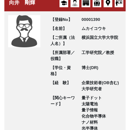
向井 剛輝
【登録No】
00001390
【名前】
ムカイコウキ
【ご所属（法
横浜国立大学大学院
人名）】
【所属部署／
工学研究院／教授
役職】
【学位・資
博士(DR)
格】
【経 験】
企業技術者(OB含む)
大学研究者
【関心キーワ
量子ドット
ード】
太陽電池
量子情報
化合物半導体
ナノ材料
光半導体