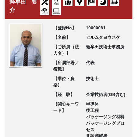
蛭牟田 要
介
【登録No】
10000081
【名前】
ヒルムタヨウスケ
【ご所属（法
蛭牟田技術士事務所
人名）】
【所属部署／
代表
役職】
【学位・資
技術士
格】
【経 験】
企業技術者(OB含む)
【関心キーワ
半導体
ード】
後工程
パッケージング材料
パッケージングプロ
セス
非破壊解析