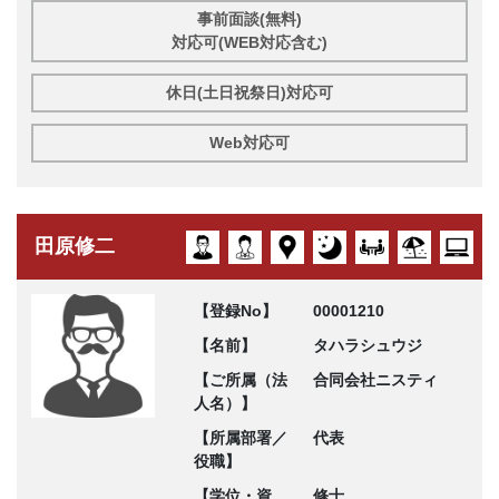
事前面談(無料)
対応可(WEB対応含む)
休日(土日祝祭日)対応可
Web対応可
田原修二
【登録No】
00001210
【名前】
タハラシュウジ
【ご所属（法
合同会社ニスティ
人名）】
【所属部署／
代表
役職】
【学位・資
修士