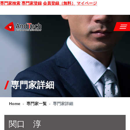
専門家検索
専門家登録
会員登録（無料）
マイページ
SEMINAR
BOOK
CONSULTING
SERVICE
専門家詳細
COMPANY
Home
専門家一覧
専門家詳細
Q&A
SITE MAP
関口 淳