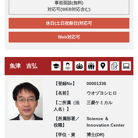
事前面談(無料)
対応可(WEB対応含む)
休日(土日祝祭日)対応可
Web対応可
魚津 吉弘
【登録No】
00001336
【名前】
ウオヅヨシヒロ
【ご所属（法
三菱ケミカル
人名）】
【所属部署／
Science ＆
役職】
Innovation Center
【学位・資
博士(DR)