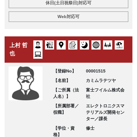
休日(土日祝祭日)対応可
Web対応可
上村 哲
也
【登録No】
00001515
【名前】
カミムラテツヤ
【ご所属（法
富士フイルム株式会
人名）】
社
【所属部署／
エレクトロニクスマ
役職】
テリアルズ開発セン
ター／課長
【学位・資
修士
格】