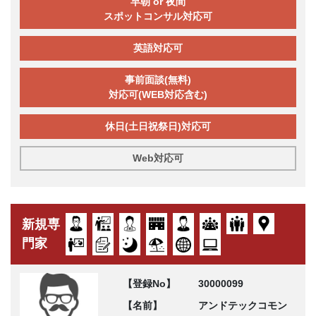
早朝 or 夜間
スポットコンサル対応可
英語対応可
事前面談(無料)
対応可(WEB対応含む)
休日(土日祝祭日)対応可
Web対応可
新規専
門家
【登録No】
30000099
【名前】
アンドテックコモン