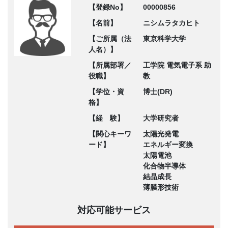
【登録No】
00000856
【名前】
ニシムラタカヒト
【ご所属（法
東京科学大学
人名）】
【所属部署／
工学院 電気電子系 助
役職】
教
【学位・資
博士(DR)
格】
【経 験】
大学研究者
【関心キーワ
太陽光発電
ード】
エネルギー変換
太陽電池
化合物半導体
結晶成長
薄膜形技術
対応可能サービス