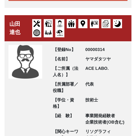
山田
達也
【登録No】
00000314
【名前】
ヤマダタツヤ
【ご所属（法
ACE LABO.
人名）】
【所属部署／
代表
役職】
【学位・資
技術士
格】
【経 験】
事業開発経験者
企業技術者(OB含む)
【関心キーワ
リソグラフィ