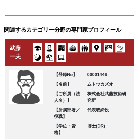
関連するカテゴリー分野の専門家プロフィール
武藤
一夫
【登録No】
00001446
【名前】
ムトウカズオ
【ご所属（法
株式会社武藤技術研
人名）】
究所
【所属部署／
代表取締役
役職】
【学位・資
博士(DR)
格】