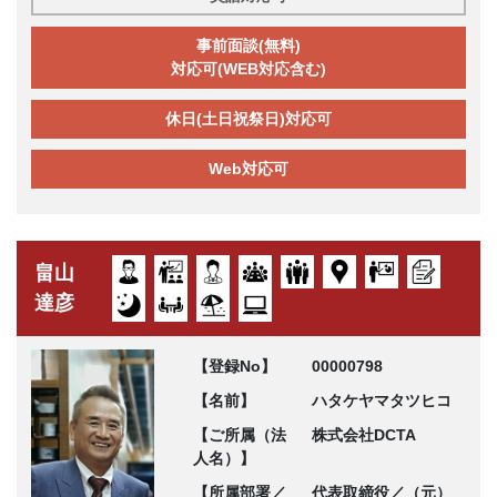
事前面談(無料)
対応可(WEB対応含む)
休日(土日祝祭日)対応可
Web対応可
畠山
達彦
【登録No】
00000798
【名前】
ハタケヤマタツヒコ
【ご所属（法
株式会社DCTA
人名）】
【所属部署／
代表取締役／（元）