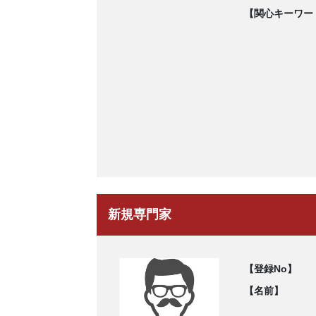
【関心キーワー
新規専門家
【登録No】
【名前】