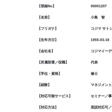
【登録No】
00001207
【名前】
小島 智
【フリガナ】
コジマ サト
【生年月日】
1955-03-18
【会社名】
コジマイーデ
【所属部署／役職】
代表
【学位・資格】
修士
【経験】
マネジメント
【対応可能サービス】
セミナー／事
【対応方法】
英語対応可／