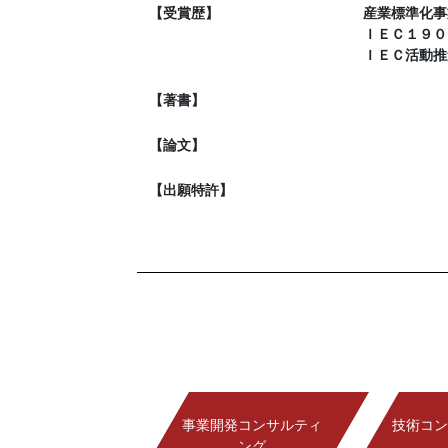
【受賞歴】
産業標準化事
ＩＥＣ１９０
ＩＥＣ活動推
【著書】
【論文】
【出願特許】
事業開発コンサルティ
技術コン
ング