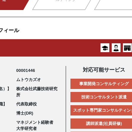
フィール
対応可能サービス
00001446
ムトウカズオ
事業開発コンサルティング
名）】
株式会社武藤技術研究
所
技術コンサルタント派遣
職】
代表取締役
スポット専門家コンサルティン
博士(DR)
マネジメント経験者
講師派遣(社員研修)
大学研究者