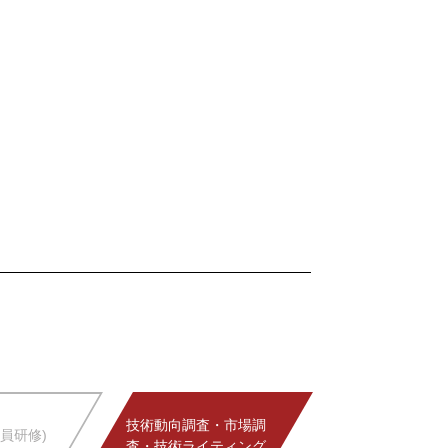
技術動向調査・市場調
員研修)
査・技術ライティング