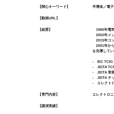
【関心キーワード】
半導体／電子
【動画URL】
【経歴】
1980年電
2002年メ
2015年コ
2001年か
を先導してい
‐ IEC T
‐ JEITA
‐ JEIT
‐ JEIT
‐ エレク
【専門内容】
エレクトロニ
【講演実績】