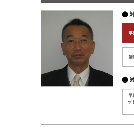
事
講
早
ッ