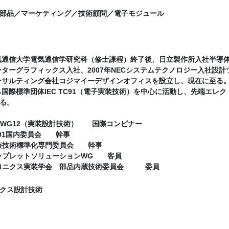
部品／マーケティング／技術顧問／電子モジュール
気通信大学電気通信学研究科（修士課程）終了後、日立製作所入社半導体
ンターグラフィックス入社、2007年NECシステムテクノロジー入社設
ンサルティング会社コジマイーデザインオフィスを設立し、現在に至る
ら国際標準団体IEC TC91（電子実装技術）を中心に活動し、先端エ
る。
C91 WG12（実装設計技術） 国際コンビナー
 TC91国内委員会 幹事
A 実装技術標準化専門委員会 幹事
A チップレットソリューションWG 客員
トロニクス実装学会 部品内蔵技術委員会 委員
クス設計技術