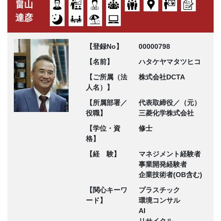
畠山
達彦
【登録No】
00000798
【名前】
ハタケヤマタツヒコ
【ご所属（法
株式会社DCTA
人名）】
【所属部署／
代表取締役／（元）
役職】
三菱化学株式会社
【学位・資
修士
格】
【経 験】
マネジメント経験者
事業開発経験者
企業技術者(OB含む)
【関心キーワ
プラスチック
ード】
環境コンサル
AI
リサイクル