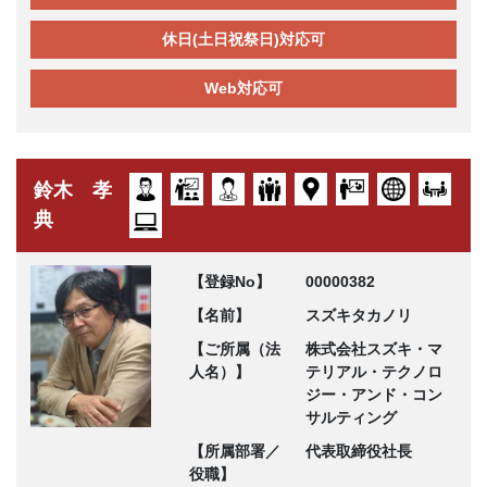
休日(土日祝祭日)対応可
Web対応可
鈴木 孝
典
【登録No】
00000382
【名前】
スズキタカノリ
【ご所属（法
株式会社スズキ・マ
人名）】
テリアル・テクノロ
ジー・アンド・コン
サルティング
【所属部署／
代表取締役社長
役職】