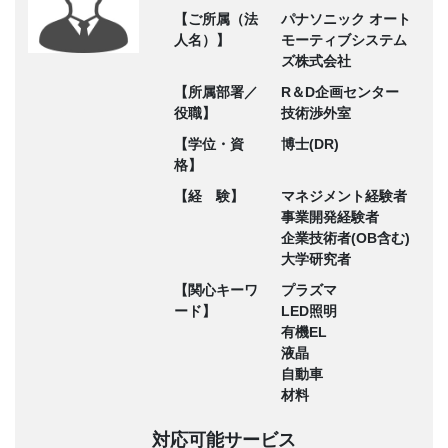
【ご所属（法
パナソニック オート
人名）】
モーティブシステム
ズ株式会社
【所属部署／
R＆D企画センター
役職】
技術渉外室
【学位・資
博士(DR)
格】
【経 験】
マネジメント経験者
事業開発経験者
企業技術者(OB含む)
大学研究者
【関心キーワ
プラズマ
ード】
LED照明
有機EL
液晶
自動車
材料
対応可能サービス