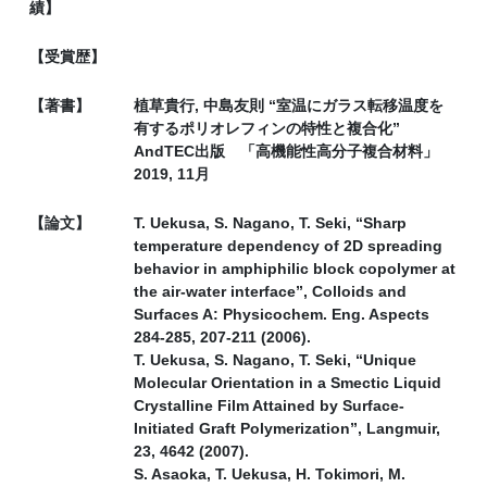
績】
【受賞歴】
【著書】
植草貴行, 中島友則 “室温にガラス転移温度を
有するポリオレフィンの特性と複合化”
AndTEC出版 「高機能性高分子複合材料」
2019, 11月
【論文】
T. Uekusa, S. Nagano, T. Seki, “Sharp
temperature dependency of 2D spreading
behavior in amphiphilic block copolymer at
the air-water interface”, Colloids and
Surfaces A: Physicochem. Eng. Aspects
284-285, 207-211 (2006).
T. Uekusa, S. Nagano, T. Seki, “Unique
Molecular Orientation in a Smectic Liquid
Crystalline Film Attained by Surface-
Initiated Graft Polymerization”, Langmuir,
23, 4642 (2007).
S. Asaoka, T. Uekusa, H. Tokimori, M.