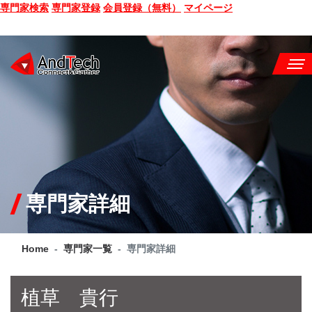
専門家検索
専門家登録
会員登録（無料）
マイページ
SEMINAR
BOOK
CONSULTING
SERVICE
専門家詳細
COMPANY
Home
専門家一覧
専門家詳細
Q&A
SITE MAP
植草 貴行