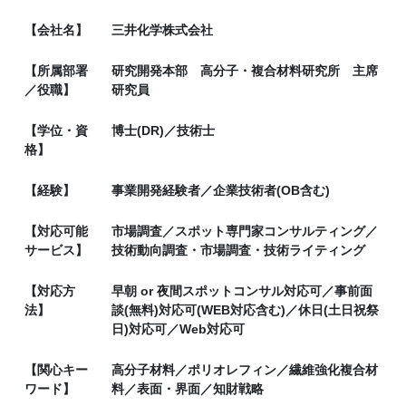
【会社名】
三井化学株式会社
【所属部署
研究開発本部 高分子・複合材料研究所 主席
／役職】
研究員
【学位・資
博士(DR)／技術士
格】
【経験】
事業開発経験者／企業技術者(OB含む)
【対応可能
市場調査／スポット専門家コンサルティング／
サービス】
技術動向調査・市場調査・技術ライティング
【対応方
早朝 or 夜間スポットコンサル対応可／事前面
法】
談(無料)対応可(WEB対応含む)／休日(土日祝祭
日)対応可／Web対応可
【関心キー
高分子材料／ポリオレフィン／繊維強化複合材
ワード】
料／表面・界面／知財戦略