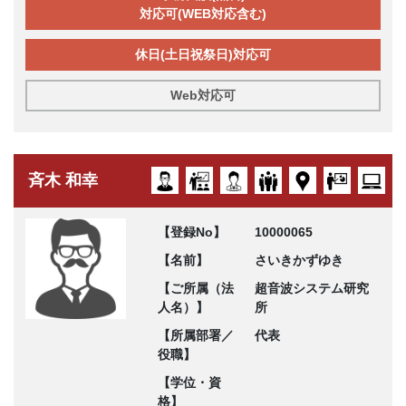
対応可(WEB対応含む)
休日(土日祝祭日)対応可
Web対応可
斉木 和幸
【登録No】
10000065
【名前】
さいきかずゆき
【ご所属（法
超音波システム研究
人名）】
所
【所属部署／
代表
役職】
【学位・資
格】