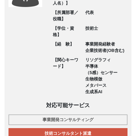
人名）】
【所属部署／
代表
役職】
【学位・資
技術士
格】
【経 験】
事業開発経験者
企業技術者(OB含む)
【関心キーワ
リソグラフィ
ード】
半導体
（5感）センサー
生物模倣
メタバース
生成系AI
対応可能サービス
事業開発コンサルティング
技術コンサルタント派遣