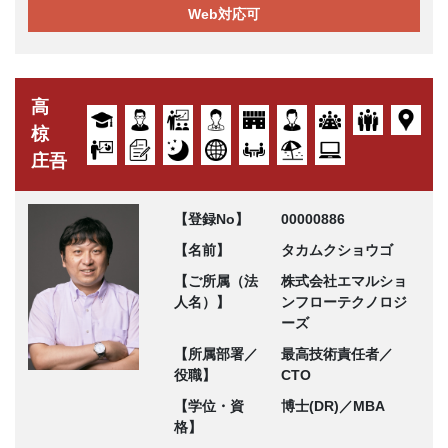
Web対応可
高
椋
庄吾
【登録No】
00000886
【名前】
タカムクショウゴ
【ご所属（法
株式会社エマルショ
人名）】
ンフローテクノロジ
ーズ
【所属部署／
最高技術責任者／
役職】
CTO
【学位・資
博士(DR)／MBA
格】