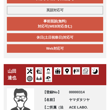
英語対応可
事前面談(無料)
対応可(WEB対応含む)
休日(土日祝祭日)対応可
Web対応可
山田
達也
【登録No】
00000314
【名前】
ヤマダタツヤ
【ご所属（法
ACE LABO.