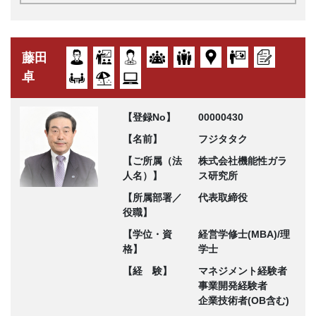
藤田
卓
【登録No】
00000430
【名前】
フジタタク
【ご所属（法
株式会社機能性ガラ
人名）】
ス研究所
【所属部署／
代表取締役
役職】
【学位・資
経営学修士(MBA)/理
格】
学士
【経 験】
マネジメント経験者
事業開発経験者
企業技術者(OB含む)