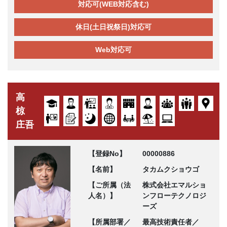
対応可(WEB対応含む)
休日(土日祝祭日)対応可
Web対応可
高
椋
庄吾
【登録No】
00000886
【名前】
タカムクショウゴ
【ご所属（法
株式会社エマルショ
人名）】
ンフローテクノロジ
ーズ
【所属部署／
最高技術責任者／