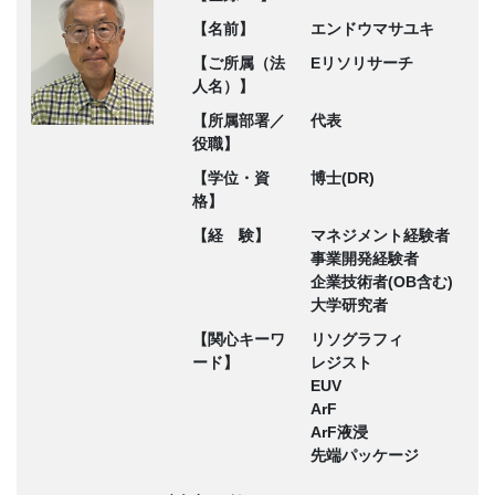
【名前】
エンドウマサユキ
【ご所属（法
Eリソリサーチ
人名）】
【所属部署／
代表
役職】
【学位・資
博士(DR)
格】
【経 験】
マネジメント経験者
事業開発経験者
企業技術者(OB含む)
大学研究者
【関心キーワ
リソグラフィ
ード】
レジスト
EUV
ArF
ArF液浸
先端パッケージ