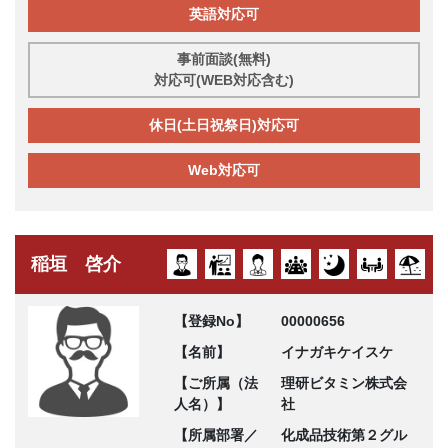
英語対応可
事前面談(無料)
対応可(WEB対応含む)
休日(土日祝祭日)対応可
Web対応可
稲垣 啓介
【登録No】
00000656
【名前】
イナガキケイスケ
【ご所属（法
理研ビタミン株式会
人名）】
社
【所属部署／
化成品技術第２グル