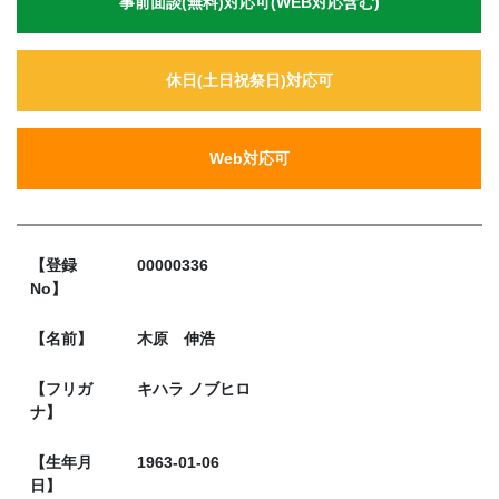
事前面談(無料)対応可(WEB対応含む)
休日(土日祝祭日)対応可
Web対応可
【登録
00000336
No】
【名前】
木原 伸浩
【フリガ
キハラ ノブヒロ
ナ】
【生年月
1963-01-06
日】