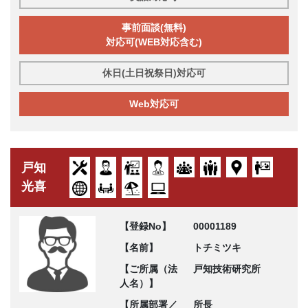
事前面談(無料)
対応可(WEB対応含む)
休日(土日祝祭日)対応可
Web対応可
戸知
光喜
【登録No】
00001189
【名前】
トチミツキ
【ご所属（法
戸知技術研究所
人名）】
【所属部署／
所長