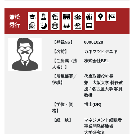
兼松
秀行
【登録No】
00001028
【名前】
カネマツヒデユキ
【ご所属（法
株式会社BEL
人名）】
【所属部署／
代表取締役社長
役職】
兼 大阪大学 特任教
授 / 名古屋大学 客員
教授
【学位・資
博士(DR)
格】
【経 験】
マネジメント経験者
事業開発経験者
大学研究者