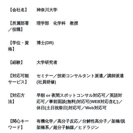
【会社名】
神奈川大学
【所属部署
理学部 化学科 教授
／役職】
【学位・資
博士(DR)
格】
【経験】
大学研究者
【対応可能
セミナー／技術コンサルタント派遣／講師派遣
サービス】
(社員研修)
【対応方
早朝 or 夜間スポットコンサル対応可／英語対
法】
応可／事前面談(無料)対応可(WEB対応含む)／
休日(土日祝祭日)対応可／Web対応可
【関心キー
有機化学／高分子反応／分解性高分子／架橋/脱
ワード】
架橋系／超分子触媒／ヒドラジン