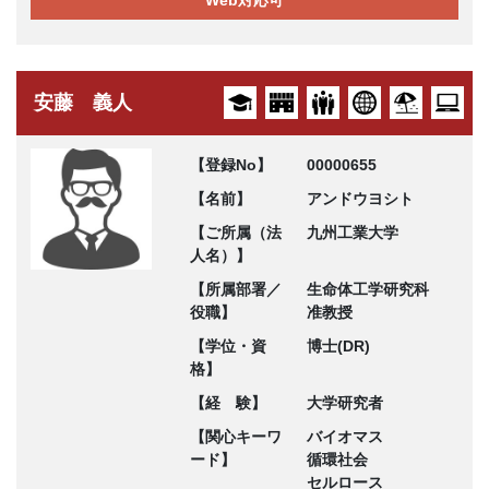
Web対応可
安藤 義人
【登録No】
00000655
【名前】
アンドウヨシト
【ご所属（法
九州工業大学
人名）】
【所属部署／
生命体工学研究科
役職】
准教授
【学位・資
博士(DR)
格】
【経 験】
大学研究者
【関心キーワ
バイオマス
ード】
循環社会
セルロース