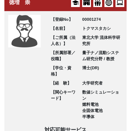
徳増 崇
【登録No】
00001274
【名前】
トクマスタカシ
【ご所属（法
東北大学 流体科学研
人名）】
究所
【所属部署／
量子ナノ流動システ
役職】
ム研究分野 / 教授
【学位・資
博士(DR)
格】
【経 験】
大学研究者
【関心キーワ
数値シミュレーショ
ード】
ン
燃料電池
全固体電池
半導体
対応可能サービス