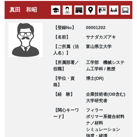
真田 和昭
【登録No】
00001202
【名前】
サナダカズアキ
【ご所属（法
富山県立大学
人名）】
【所属部署／
工学部 機械システ
役職】
ム工学科 / 教授
【学位・資
博士(DR)
格】
【経 験】
企業技術者(OB含む)
大学研究者
【関心キーワ
フィラー
ード】
ポリマー系複合材料
ナノ材料
シミュレーション
強度・破壊