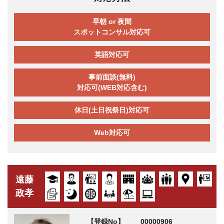
早朝 or 夜間
スポットコンサル対応可
英語対応可
事前面談(無料)
対応可(WEB対応含む)
休日(土日祝祭日)対応可
Web対応可
遠藤
政孝
【登録No】
00000906