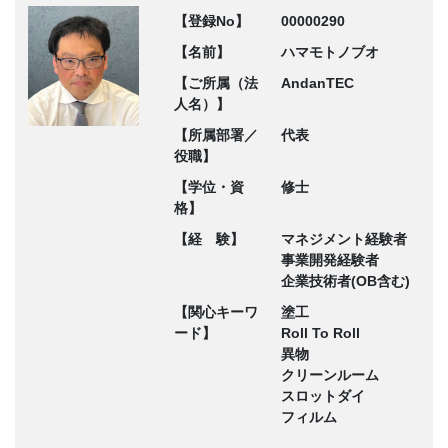
【登録No】
00000290
【名前】
ハマモトノブオ
【ご所属（法
AndanTEC
人名）】
【所属部署／
代表
役職】
【学位・資
修士
格】
【経 験】
マネジメント経験者
事業開発経験者
企業技術者(OB含む)
【関心キーワ
塗工
ード】
Roll To Roll
異物
クリーンルーム
スロットダイ
フィルム