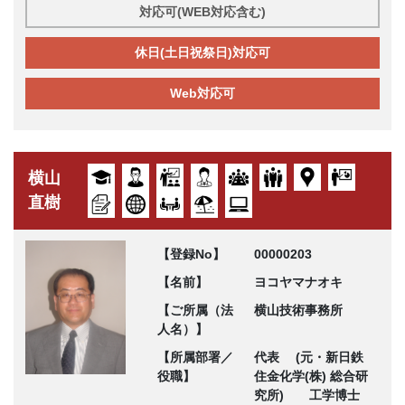
対応可(WEB対応含む)
休日(土日祝祭日)対応可
Web対応可
横山
直樹
【登録No】
00000203
【名前】
ヨコヤマナオキ
【ご所属（法
横山技術事務所
人名）】
【所属部署／
代表 (元・新日鉄
役職】
住金化学(株) 総合研
究所) 工学博士