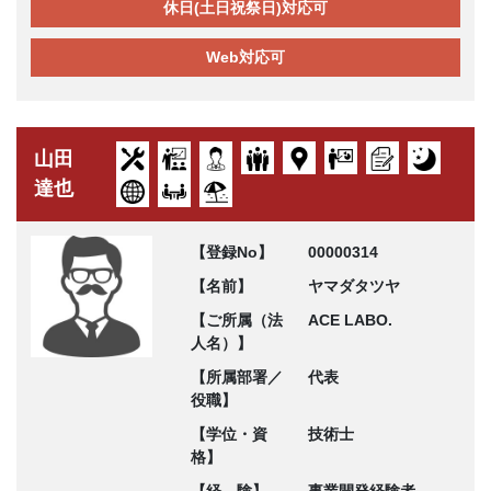
休日(土日祝祭日)対応可
Web対応可
山田
達也
【登録No】
00000314
【名前】
ヤマダタツヤ
【ご所属（法
ACE LABO.
人名）】
【所属部署／
代表
役職】
【学位・資
技術士
格】
【経 験】
事業開発経験者