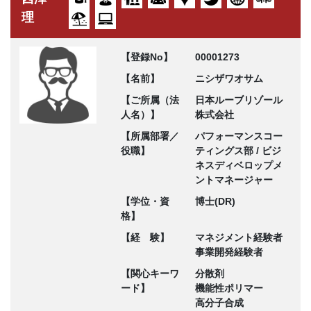
理
【登録No】
00001273
【名前】
ニシザワオサム
【ご所属（法
日本ルーブリゾール
人名）】
株式会社
【所属部署／
パフォーマンスコー
役職】
ティングス部 / ビジ
ネスディベロップメ
ントマネージャー
【学位・資
博士(DR)
格】
【経 験】
マネジメント経験者
事業開発経験者
【関心キーワ
分散剤
ード】
機能性ポリマー
高分子合成