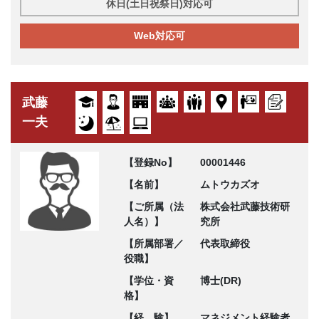
休日(土日祝祭日)対応可
Web対応可
武藤
一夫
【登録No】
00001446
【名前】
ムトウカズオ
【ご所属（法
株式会社武藤技術研
人名）】
究所
【所属部署／
代表取締役
役職】
【学位・資
博士(DR)
格】
【経 験】
マネジメント経験者