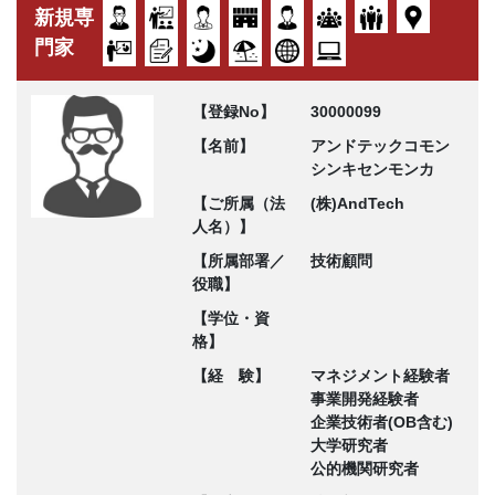
新規専
門家
【登録No】
30000099
【名前】
アンドテックコモン
シンキセンモンカ
【ご所属（法
(株)AndTech
人名）】
【所属部署／
技術顧問
役職】
【学位・資
格】
【経 験】
マネジメント経験者
事業開発経験者
企業技術者(OB含む)
大学研究者
公的機関研究者