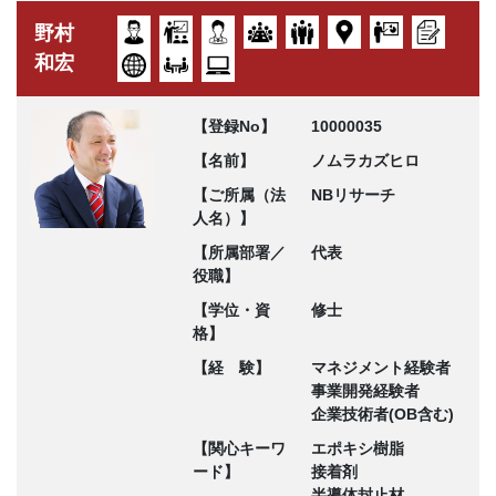
野村
和宏
【登録No】
10000035
【名前】
ノムラカズヒロ
【ご所属（法
NBリサーチ
人名）】
【所属部署／
代表
役職】
【学位・資
修士
格】
【経 験】
マネジメント経験者
事業開発経験者
企業技術者(OB含む)
【関心キーワ
エポキシ樹脂
ード】
接着剤
半導体封止材