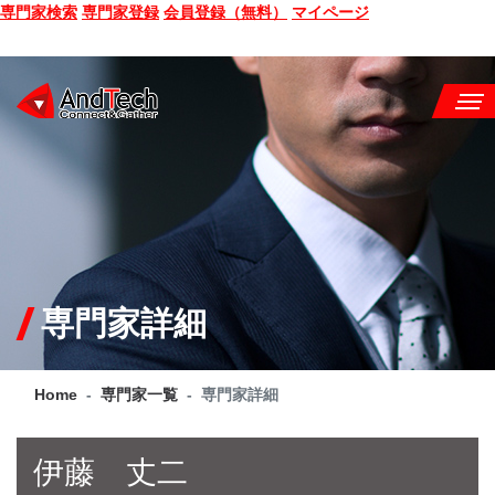
専門家検索
専門家登録
会員登録（無料）
マイページ
SEMINAR
BOOK
CONSULTING
SERVICE
専門家詳細
COMPANY
Home
専門家一覧
専門家詳細
Q&A
SITE MAP
伊藤 丈二