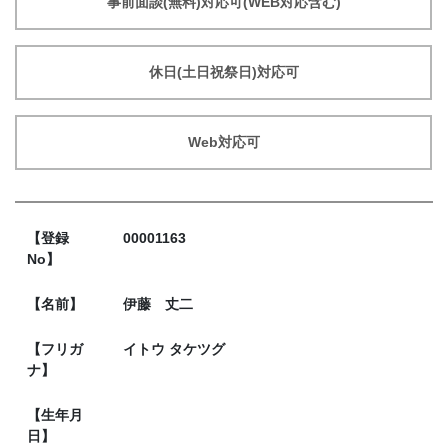
事前面談(無料)対応可(WEB対応含む)
休日(土日祝祭日)対応可
Web対応可
【登録
00001163
No】
【名前】
伊藤 丈二
【フリガ
イトウ タケツグ
ナ】
【生年月
日】