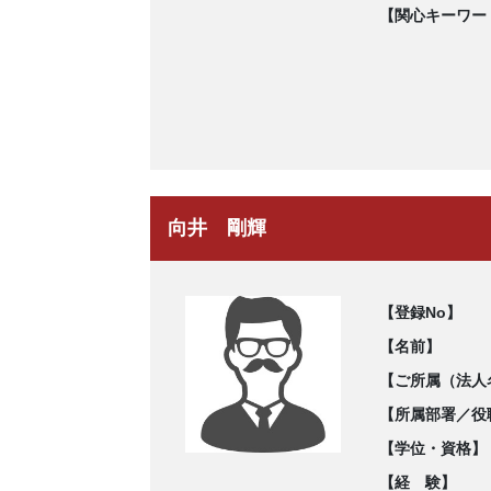
【関心キーワー
向井 剛輝
【登録No】
【名前】
【ご所属（法人
【所属部署／役
【学位・資格】
【経 験】