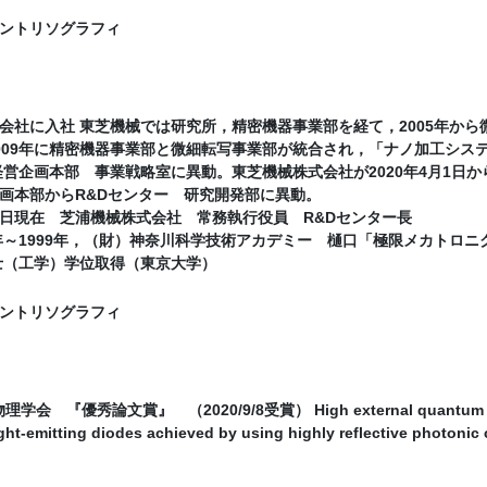
ントリソグラフィ
会社に入社 東芝機械では研究所，精密機器事業部を経て，2005年か
009年に精密機器事業部と微細転写事業部が統合され，「ナノ加工シス
は経営企画本部 事業戦略室に異動。東芝機械株式会社が2020年4月1
画本部からR&Dセンター 研究開発部に異動。
月19日現在 芝浦機械株式会社 常務執行役員 R&Dセンター長
4年～1999年，（財）神奈川科学技術アカデミー 樋口「極限メカトロ
博士（工学）学位取得（東京大学）
ントリソグラフィ
学会 『優秀論文賞』 （2020/9/8受賞） High external quantum effic
light-emitting diodes achieved by using highly reflective photonic