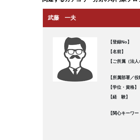
武藤 一夫
【登録No】
【名前】
【ご所属（法人
【所属部署／役
【学位・資格】
【経 験】
【関心キーワー