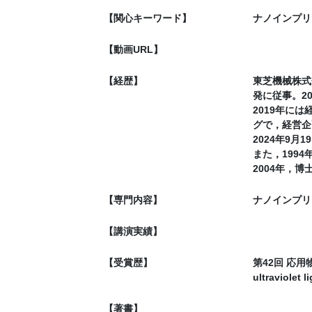
【関心キーワード】
ナノインプリ
【動画URL】
【経歴】
東芝機械株式
発に従事。2
2019年に
グで，経営企
2024年9
また，199
2004年，
【専門内容】
ナノインプリ
【講演実績】
【受賞歴】
第42回 応用物理
ultraviolet 
【著書】