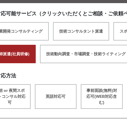
対応可能サービス（クリックいただくとご相談・ご依頼
業開発コンサルティング
技術コンサルタント派遣
ス
師派遣(社員研修)
技術動向調査・市場調査・技術ライティング
対応方法
朝 or 夜間スポ
事前面談(無料)対
トコンサル対応
英語対応可
応可(WEB対応含
可
む)