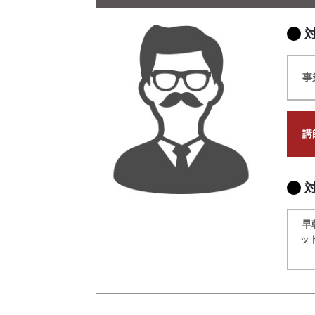
事
講
早
ッ