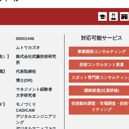
対応可能サービス
00001446
ムトウカズオ
事業開発コンサルティング
名）】
株式会社武藤技術研究
所
技術コンサルタント派遣
職】
代表取締役
スポット専門家コンサルティン
博士(DR)
マネジメント経験者
講師派遣(社員研修)
大学研究者
技術動向調査・市場調査・技術
ド】
モノづくり
イティング
CAD/CAM
デジタルエンジニアリ
ング
デジタルマニュファク