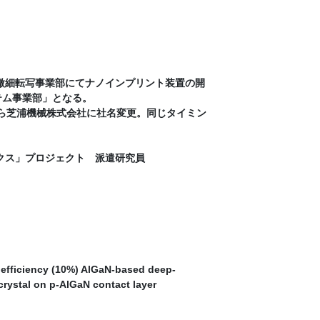
ら微細転写事業部にてナノインプリント装置の開
テム事業部」となる。
日から芝浦機械株式会社に社名変更。同じタイミン
ニクス」プロジェクト 派遣研究員
iency (10%) AlGaN-based deep-
 crystal on p-AlGaN contact layer