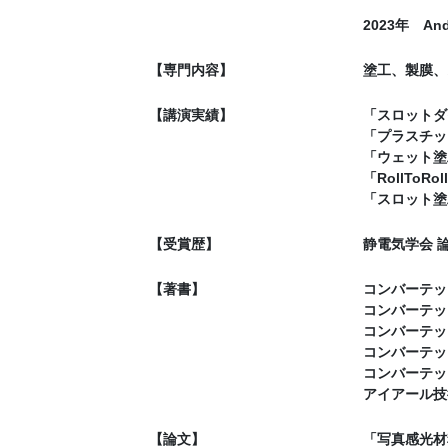
2023年 A
【専門内容】
塗工、製膜、
【講演実績】
「スロットダ
「プラスチッ
「ウェット塗工
「RollTo
「スロット塗工
【受賞歴】
静電気学会 論文
【著書】
コンバーテッ
コンバーテック
コンバーテック
コンバーテック
コンバーテック
アイアール技術
【論文】
「写真感光材料