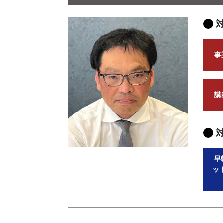
事
講
早
ッ