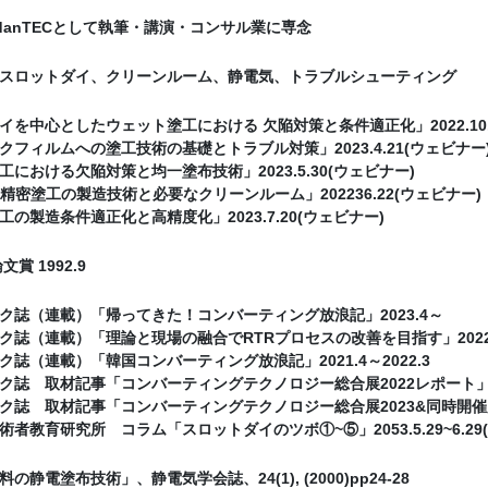
ndanTECとして執筆・講演・コンサル業に専念
スロットダイ、クリーンルーム、静電気、トラブルシューティング
イを中心としたウェット塗工における 欠陥対策と条件適正化」2022.10.
クフィルムへの塗工技術の基礎とトラブル対策」2023.4.21(ウェビナー
における欠陥対策と均一塗布技術」2023.5.30(ウェビナー)
Roll精密塗工の製造技術と必要なクリーンルーム」202236.22(ウェビナー)
の製造条件適正化と高精度化」2023.7.20(ウェビナー)
賞 1992.9
ク誌（連載）「帰ってきた！コンバーティング放浪記」2023.4～
誌（連載）「理論と現場の融合でRTRプロセスの改善を目指す」2022.4
誌（連載）「韓国コンバーティング放浪記」2021.4～2022.3
誌 取材記事「コンバーティングテクノロジー総合展2022レポート」(2022
誌 取材記事「コンバーティングテクノロジー総合展2023&同時開催展レポー
者教育研究所 コラム「スロットダイのツボ①~⑤」2053.5.29~6.29
の静電塗布技術」、静電気学会誌、24(1), (2000)pp24-28