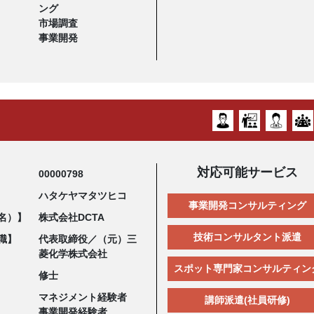
ング
市場調査
事業開発
対応可能サービス
00000798
ハタケヤマタツヒコ
事業開発コンサルティング
名）】
株式会社DCTA
技術コンサルタント派遣
職】
代表取締役／（元）三
菱化学株式会社
スポット専門家コンサルティン
修士
マネジメント経験者
講師派遣(社員研修)
事業開発経験者