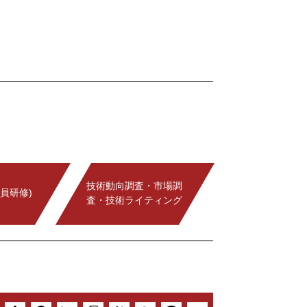
技術動向調査・市場調
員研修)
査・技術ライティング