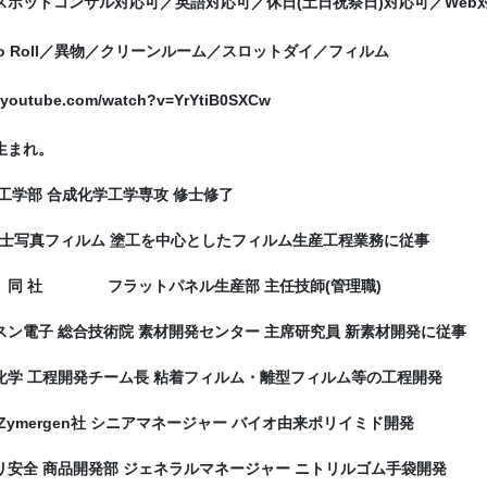
夜間スポットコンサル対応可／英語対応可／休日(土日祝祭日)対応可／Web
 To Roll／異物／クリーンルーム／スロットダイ／フィルム
w.youtube.com/watch?v=YrYtiB0SXCw
幌生まれ。
大 工学部 合成化学工学専攻 修士修了
写真フィルム 塗工を中心としたフィルム生産工程業務に従事
 同 社 フラットパネル生産部 主任技師(管理職)
サムスン電子 総合技術院 素材開発センター 主席研究員 新素材開発に従事
栗村化学 工程開発チーム長 粘着フィルム・離型フィルム等の工程開発
国 Zymergen社 シニアマネージャー バイオ由来ポリイミド開発
ミドリ安全 商品開発部 ジェネラルマネージャー ニトリルゴム手袋開発