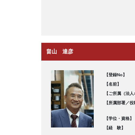
畠山 達彦
【登録No】
【名前】
【ご所属（法人
【所属部署／役
【学位・資格】
【経 験】