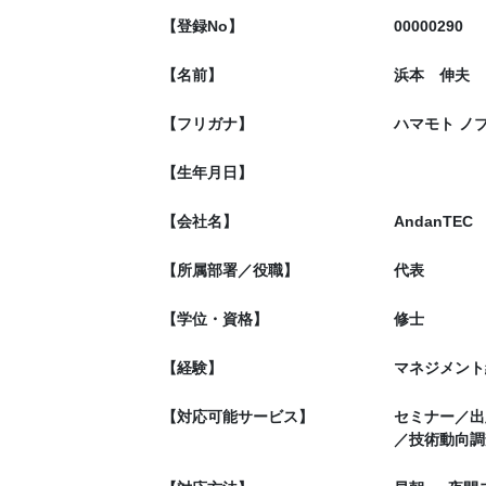
【登録No】
00000290
【名前】
浜本 伸夫
【フリガナ】
ハマモト ノ
【生年月日】
【会社名】
AndanTEC
【所属部署／役職】
代表
【学位・資格】
修士
【経験】
マネジメント
【対応可能サービス】
セミナー／出
／技術動向調