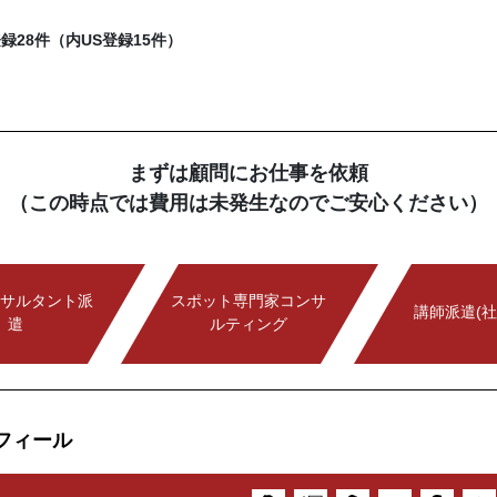
録28件（内US登録15件）
まずは顧問にお仕事を依頼
（この時点では費用は未発生なのでご安心ください）
サルタント派
スポット専門家コンサ
講師派遣(社
遣
ルティング
フィール