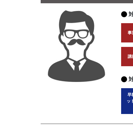
事
講
早
ッ