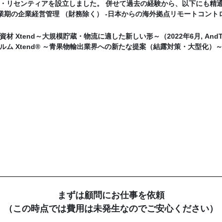
・リセンティアを設立しました。 併せて過去の経験から、以下にも精通し
創業期の企業経営管理 （財務除く） -日本からの海外拠点リモートコントロ
材 Xtend～大規模貯蔵・物流に適した新しい形～（2022年6月, And
ム Xtend® ～青果物輸出業界への新たな提案（結露対策・大型化）～（2
まずは顧問にお仕事を依頼
（この時点では費用は未発生なのでご安心ください）