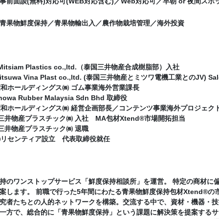
事前面談(無料)対応可(WEB対応含む)／Web対応可／早朝 or 夜間ス
青果物鮮度保持／青果物輸出入／農作物栽培管理／海外投資
Mitsiam Plastics co.,ltd.（泰国三井物産合成樹脂部）入社
itsuwa Vina Plast co.,ltd. (泰国三井物産とミツワ電機工業とのJV) Sale
月 昭和ホールディングス㈱ ゴム事業海外営業課長
owa Rubber Malaysia Sdn Bhd 取締役
月 昭和ホールディングス㈱ 経営企画部長／コンテンツ事業海外プロジェク
月 三井物産プラスチック㈱ 入社 MA包材Xtend®市場開拓担当
月 三井物産プラスチック㈱ 退職
月 ㈱リセンティア設立 代表取締役就任
持のワンストップサービス「鮮度保持相談所」を運営。 特定の商材に
案します。 前職で行った5年間にわたる青果物鮮度保持包材Xtend®
究者たちとの人的ネットワークを構築。交流する中で、資材・機器・技
一方で、総合的に「青果物鮮度保持」という課題に解決策を提案するサー