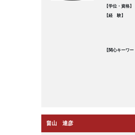
【学位・資格】
【経 験】
【関心キーワー
畠山 達彦