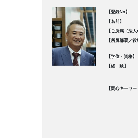
【登録No】
【名前】
【ご所属（法人
【所属部署／役
【学位・資格】
【経 験】
【関心キーワー