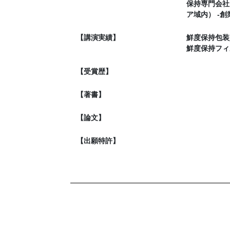
保持専門会社
ア域内） -
【講演実績】
鮮度保持包装資
鮮度保持フィル
【受賞歴】
【著書】
【論文】
【出願特許】