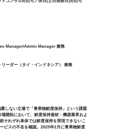
ポットコンサル対応可／休日(土日祝祭日)対応可
s Manager/Admin Manager 兼務
トリーダー（タイ・インドネシア） 兼務
偏重しない立場で「青果物鮮度保持」という課題
の市場開拓において、鮮度保持資材・機器業界およ
術それぞれ単体では鮮度保持を実現できないこ
ビスの不在を確認。2025年2月に青果物鮮度