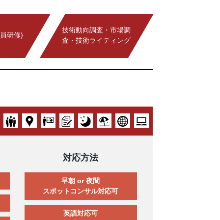
技術動向調査・市場調
員研修)
査・技術ライティング
対応方法
早朝 or 夜間
スポットコンサル対応可
英語対応可