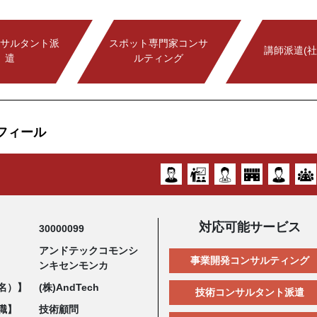
サルタント派
スポット専門家コンサ
講師派遣(社
遣
ルティング
フィール
対応可能サービス
30000099
アンドテックコモンシ
事業開発コンサルティング
ンキセンモンカ
名）】
(株)AndTech
技術コンサルタント派遣
職】
技術顧問