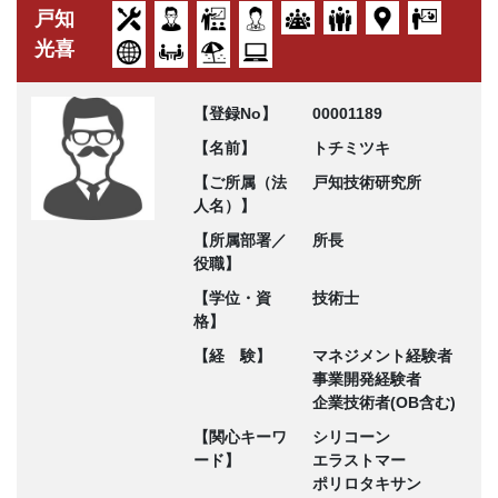
戸知
光喜
【登録No】
00001189
【名前】
トチミツキ
【ご所属（法
戸知技術研究所
人名）】
【所属部署／
所長
役職】
【学位・資
技術士
格】
【経 験】
マネジメント経験者
事業開発経験者
企業技術者(OB含む)
【関心キーワ
シリコーン
ード】
エラストマー
ポリロタキサン