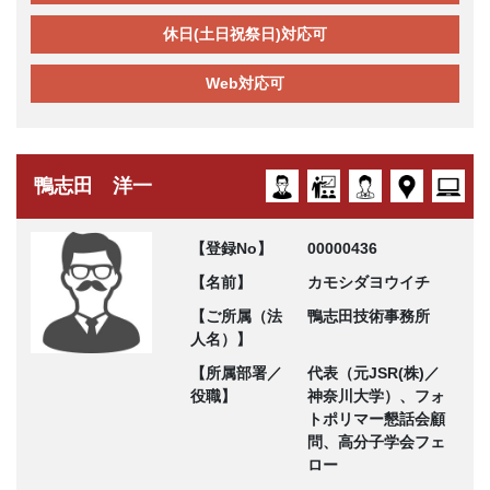
休日(土日祝祭日)対応可
Web対応可
鴨志田 洋一
【登録No】
00000436
【名前】
カモシダヨウイチ
【ご所属（法
鴨志田技術事務所
人名）】
【所属部署／
代表（元JSR(株)／
役職】
神奈川大学）、フォ
トポリマー懇話会顧
問、高分子学会フェ
ロー