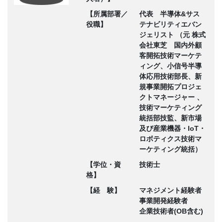
【所属部署／
代表 半導体&サス
役職】
テナビリティエバン
ジェリスト （元 株式
会社東芝 国内外顧
客開拓技術マーケテ
ィング、小信号半導
体応用技術部長、新
規事業開拓プロジェ
クトマネージャー 、
技術マーケティング
統括部技監、新市場
及び産業機器・IoT・
ロボティクス技術マ
ーケティング統括）
【学位・資
技術士
格】
【経 験】
マネジメント経験者
事業開発経験者
企業技術者(OB含む)