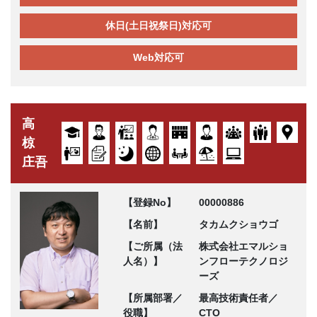
休日(土日祝祭日)対応可
Web対応可
高
椋
庄吾
【登録No】
00000886
【名前】
タカムクショウゴ
【ご所属（法
株式会社エマルショ
人名）】
ンフローテクノロジ
ーズ
【所属部署／
最高技術責任者／
役職】
CTO