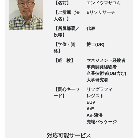
【名前】
エンドウマサユキ
【ご所属（法
Eリソリサーチ
人名）】
【所属部署／
代表
役職】
【学位・資
博士(DR)
格】
【経 験】
マネジメント経験者
事業開発経験者
企業技術者(OB含む)
大学研究者
【関心キーワ
リソグラフィ
ード】
レジスト
EUV
ArF
ArF液浸
先端パッケージ
対応可能サービス