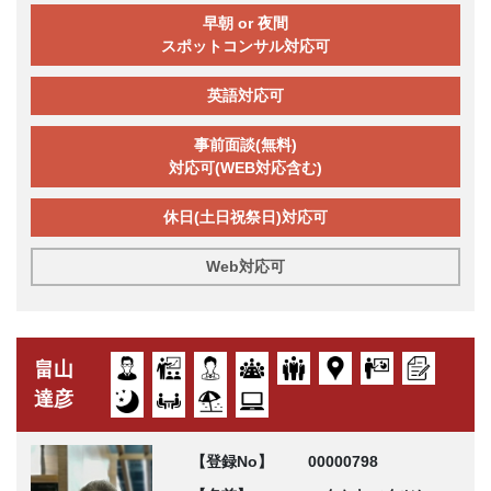
早朝 or 夜間
スポットコンサル対応可
英語対応可
事前面談(無料)
対応可(WEB対応含む)
休日(土日祝祭日)対応可
Web対応可
畠山
達彦
【登録No】
00000798