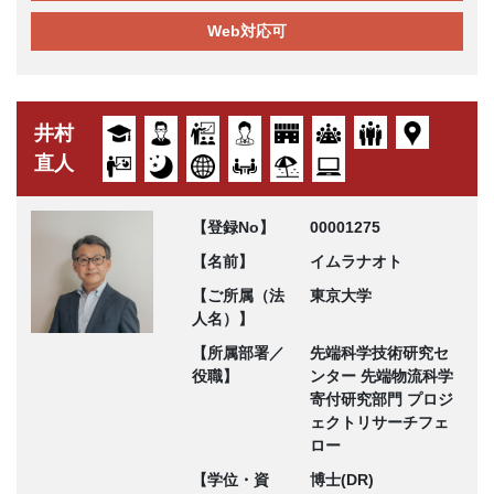
Web対応可
井村
直人
【登録No】
00001275
【名前】
イムラナオト
【ご所属（法
東京大学
人名）】
【所属部署／
先端科学技術研究セ
役職】
ンター 先端物流科学
寄付研究部門 プロジ
ェクトリサーチフェ
ロー
【学位・資
博士(DR)