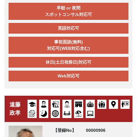
早朝 or 夜間
スポットコンサル対応可
英語対応可
事前面談(無料)
対応可(WEB対応含む)
休日(土日祝祭日)対応可
Web対応可
遠藤
政孝
【登録No】
00000906