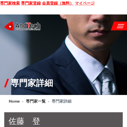
専門家検索
専門家登録
会員登録（無料）
マイページ
SEMINAR
BOOK
CONSULTING
SERVICE
専門家詳細
COMPANY
Home
専門家一覧
専門家詳細
Q&A
SITE MAP
佐藤 登