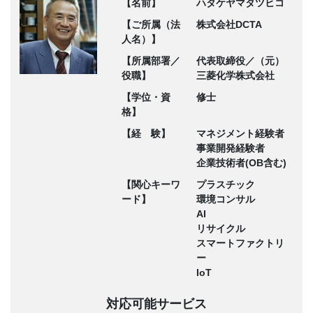
【名前】
ハタケヤマタツヒコ
【ご所属（法
株式会社DCTA
人名）】
【所属部署／
代表取締役／（元）
役職】
三菱化学株式会社
【学位・資
修士
格】
【経 験】
マネジメント経験者
事業開発経験者
企業技術者(OB含む)
【関心キーワ
プラスチック
ード】
環境コンサル
AI
リサイクル
スマートファクトリ
ー
IoT
対応可能サービス