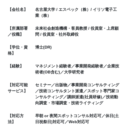
【会社名】
名古屋大学 / エスペック（株）/ イリソ電子工
業（株）
【所属部署
未来社会創造機構・客員教授 / 役員室・上席顧
／役職】
問 / 役員室・社外取締役
【学位・資
博士(DR)
格】
【経験】
マネジメント経験者／事業開発経験者／企業技
術者(OB含む)／大学研究者
【対応可能
セミナー／出版物／事業開発コンサルティング
サービス】
／技術コンサルタント派遣／スポット専門家コ
ンサルティング／講師派遣(社員研修)／技術動
向調査・市場調査・技術ライティング
【対応方
早朝 or 夜間スポットコンサル対応可／休日(土
法】
日祝祭日)対応可／Web対応可