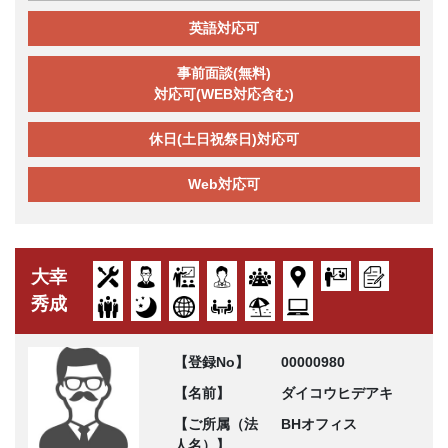
英語対応可
事前面談(無料)
対応可(WEB対応含む)
休日(土日祝祭日)対応可
Web対応可
大幸
秀成
【登録No】
00000980
【名前】
ダイコウヒデアキ
【ご所属（法
BHオフィス
人名）】