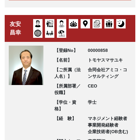
友安
昌幸
【登録No】
00000858
【名前】
トモヤスマサユキ
【ご所属（法
合同会社アミコ・コ
人名）】
ンサルティング
【所属部署／
CEO
役職】
【学位・資
学士
格】
【経 験】
マネジメント経験者
事業開発経験者
企業技術者(OB含む)