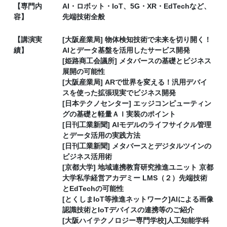
【専門内
AI・ロボット・IoT、5G・XR・EdTechなど、
容】
先端技術全般
【講演実
[大阪産業局] 物体検知技術で未来を切り開く！
績】
AIとデータ基盤を活用したサービス開発
[姫路商工会議所] メタバースの基礎とビジネス
展開の可能性
[大阪産業局] ARで世界を変える！汎用デバイ
スを使った拡張現実でビジネス開発
[日本テクノセンター] エッジコンピューティン
グの基礎と軽量ＡＩ実装のポイント
[日刊工業新聞] AIモデルのライフサイクル管理
とデータ活用の実践方法
[日刊工業新聞] メタバースとデジタルツインの
ビジネス活用術
[京都大学] 地域連携教育研究推進ユニット 京都
大学私学経営アカデミー LMS（２）先端技術
とEdTechの可能性
[とくしまIoT等推進ネットワーク]AIによる画像
認識技術とIoTデバイスの連携等のご紹介
[大阪ハイテクノロジー専門学校]人工知能学科