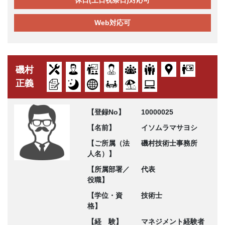
休日(土日祝祭日)対応可
Web対応可
磯村
正義
【登録No】
10000025
【名前】
イソムラマサヨシ
【ご所属（法
磯村技術士事務所
人名）】
【所属部署／
代表
役職】
【学位・資
技術士
格】
【経 験】
マネジメント経験者