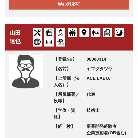
Web対応可
山田
達也
【登録No】
00000314
【名前】
ヤマダタツヤ
【ご所属（法
ACE LABO.
人名）】
【所属部署／
代表
役職】
【学位・資
技術士
格】
【経 験】
事業開発経験者
企業技術者(OB含む)