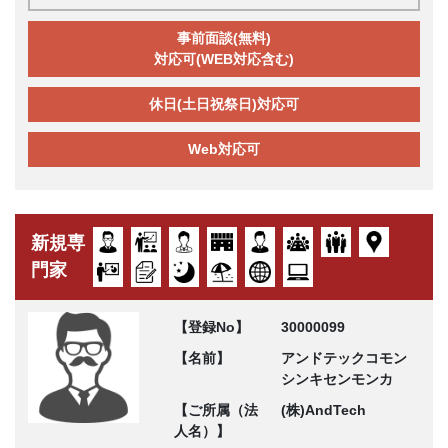
事前面談(無料)
対応可(WEB対応含む)
休日(土日祝祭日)対応可
Web対応可
新規専
門家
【登録No】
30000099
【名前】
アンドテックコモン
シンキセンモンカ
【ご所属（法
(株)AndTech
人名）】