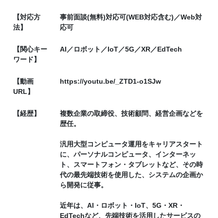
【対応方
事前面談(無料)対応可(WEB対応含む)／Web対
法】
応可
【関心キー
AI／ロボット／IoT／5G／XR／EdTech
ワード】
【動画
https://youtu.be/_ZTD1-o1SJw
URL】
【経歴】
複数企業の取締役、技術顧問、経営企画などを
歴任。
汎用大型コンピュータ運用をキャリアスタート
に、パーソナルコンピュータ、インターネッ
ト、スマートフォン・タブレットなど、その時
代の最先端技術を使用した、システムの企画か
ら開発に従事。
近年は、AI・ロボット・IoT、5G・XR・
EdTechなど、先端技術を活用したサービスの