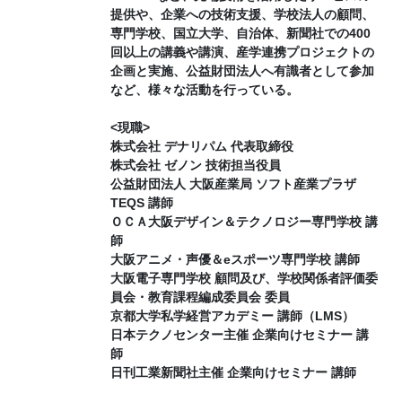
提供や、企業への技術支援、学校法人の顧問、
専門学校、国立大学、自治体、新聞社での400
回以上の講義や講演、産学連携プロジェクトの
企画と実施、公益財団法人へ有識者として参加
など、様々な活動を行っている。
<現職>
株式会社 デナリパム 代表取締役
株式会社 ゼノン 技術担当役員
公益財団法人 大阪産業局 ソフト産業プラザ
TEQS 講師
ＯＣＡ大阪デザイン＆テクノロジー専門学校 講
師
大阪アニメ・声優＆eスポーツ専門学校 講師
大阪電子専門学校 顧問及び、学校関係者評価委
員会・教育課程編成委員会 委員
京都大学私学経営アカデミー 講師（LMS）
日本テクノセンター主催 企業向けセミナー 講
師
日刊工業新聞社主催 企業向けセミナー 講師