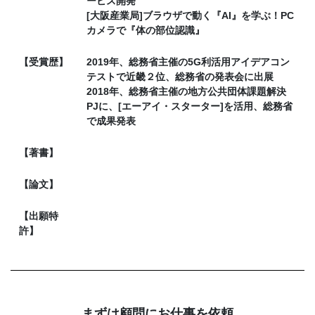
ービス開発
[大阪産業局]ブラウザで動く『AI』を学ぶ！PC
カメラで『体の部位認識』
【受賞歴】
2019年、総務省主催の5G利活用アイデアコン
テストで近畿２位、総務省の発表会に出展
2018年、総務省主催の地方公共団体課題解決
PJに、[エーアイ・スターター]を活用、総務省
で成果発表
【著書】
【論文】
【出願特
許】
まずは顧問にお仕事を依頼