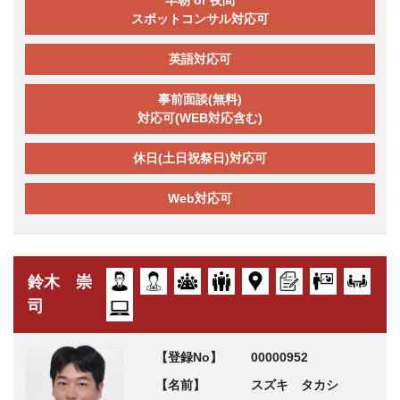
早朝 or 夜間
スポットコンサル対応可
英語対応可
事前面談(無料)
対応可(WEB対応含む)
休日(土日祝祭日)対応可
Web対応可
鈴木 崇
司
【登録No】
00000952
【名前】
スズキ タカシ