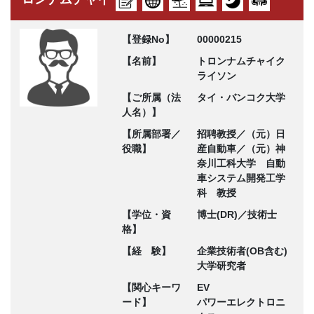
【登録No】
00000215
【名前】
トロンナムチャイク
ライソン
【ご所属（法
タイ・バンコク大学
人名）】
【所属部署／
招聘教授／（元）日
役職】
産自動車／（元）神
奈川工科大学 自動
車システム開発工学
科 教授
【学位・資
博士(DR)／技術士
格】
【経 験】
企業技術者(OB含む)
大学研究者
【関心キーワ
EV
ード】
パワーエレクトロニ