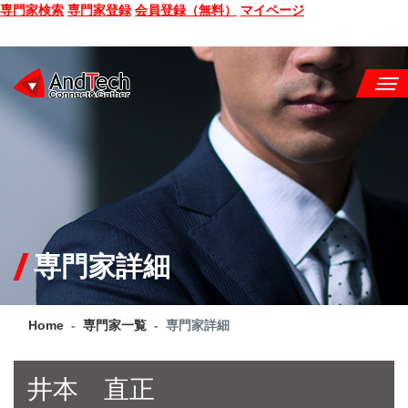
専門家検索
専門家登録
会員登録（無料）
マイページ
SEMINAR
BOOK
CONSULTING
SERVICE
専門家詳細
COMPANY
Home
専門家一覧
専門家詳細
Q&A
SITE MAP
井本 直正