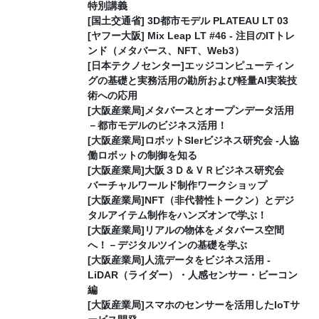
特別講義
[国土交通省] 3D都市モデル PLATEAU LT 03
[ヤフー大阪] Mix Leap LT #46 - 注目のITトレ
ンド（メタバース、NFT、Web3）
[日本テクノセンター]エッジコンピューティン
グの基礎と実務活用の勘所および軽量AI実装技
術への応用
[大阪産業局]メタバースとオープンデータ活用
－都市モデルのビジネス活用！
[大阪産業局]ロボットSIerビジネス研究会 -人協
働ロボットの制御を知る
[大阪産業局]大阪３Ｄ＆ＶＲビジネス研究会
バーチャルワールド制作ワークショップ
[大阪産業局]NFT（非代替性トークン）とデジ
タルアイテム制作をハンズオンで学ぶ！
[大阪産業局]リアルの物体をメタバース空間
へ！－デジタルツインの基礎を学ぶ
[大阪産業局]人流データをビジネス活用 -
LiDAR（ライダー）・人感センサー・ビーコン
編
[大阪産業局]スマホのセンサーを活用したIoTサ