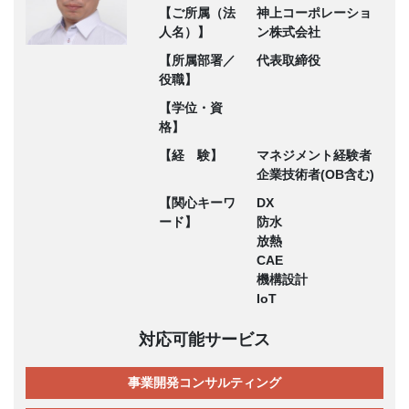
【ご所属（法
神上コーポレーショ
人名）】
ン株式会社
【所属部署／
代表取締役
役職】
【学位・資
格】
【経 験】
マネジメント経験者
企業技術者(OB含む)
【関心キーワ
DX
ード】
防水
放熱
CAE
機構設計
IoT
対応可能サービス
事業開発コンサルティング