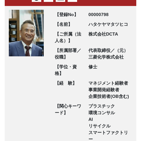
【登録No】
00000798
【名前】
ハタケヤマタツヒコ
【ご所属（法
株式会社DCTA
人名）】
【所属部署／
代表取締役／（元）
役職】
三菱化学株式会社
【学位・資
修士
格】
【経 験】
マネジメント経験者
事業開発経験者
企業技術者(OB含む)
【関心キーワ
プラスチック
ード】
環境コンサル
AI
リサイクル
スマートファクトリ
ー