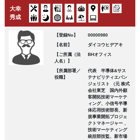
大幸
秀成
【登録No】
00000980
【名前】
ダイコウヒデアキ
【ご所属（法
BHオフィス
人名）】
【所属部署／
代表 半導体&サス
役職】
テナビリティエバン
ジェリスト （元 株式
会社東芝 国内外顧
客開拓技術マーケテ
ィング、小信号半導
体応用技術部長、新
規事業開拓プロジェ
クトマネージャー 、
技術マーケティング
統括部技監、新市場