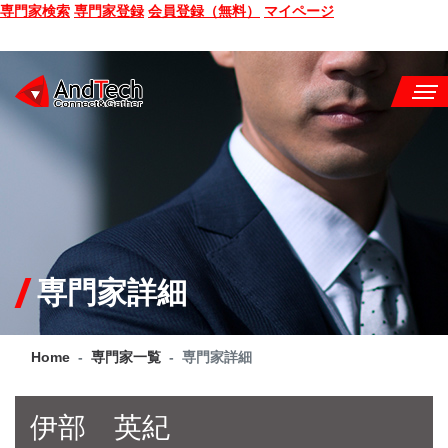
専門家検索
専門家登録
会員登録（無料）
マイページ
SEMINAR
BOOK
CONSULTING
SERVICE
専門家詳細
COMPANY
Home
専門家一覧
専門家詳細
Q&A
SITE MAP
伊部 英紀