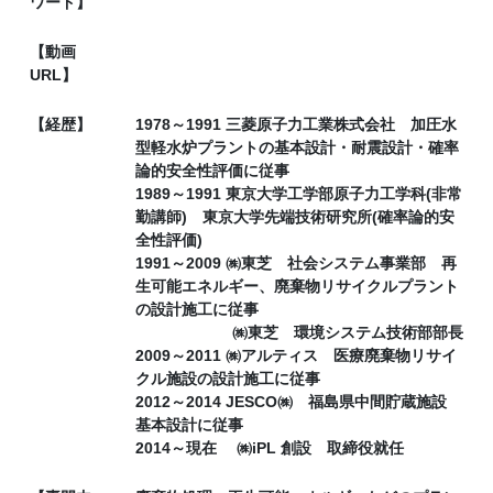
ワード】
【動画
URL】
【経歴】
1978～1991 三菱原子力工業株式会社 加圧水
型軽水炉プラントの基本設計・耐震設計・確率
論的安全性評価に従事
1989～1991 東京大学工学部原子力工学科(非常
勤講師) 東京大学先端技術研究所(確率論的安
全性評価)
1991～2009 ㈱東芝 社会システム事業部 再
生可能エネルギー、廃棄物リサイクルプラント
の設計施工に従事
㈱東芝 環境システム技術部部長
2009～2011 ㈱アルティス 医療廃棄物リサイ
クル施設の設計施工に従事
2012～2014 JESCO㈱ 福島県中間貯蔵施設
基本設計に従事
2014～現在 ㈱iPL 創設 取締役就任