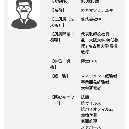
【登録No】
00001028
【名前】
カネマツヒデユキ
【ご所属（法
株式会社BEL
人名）】
【所属部署／
代表取締役社長
役職】
兼 大阪大学 特任教
授 / 名古屋大学 客員
教授
【学位・資
博士(DR)
格】
【経 験】
マネジメント経験者
事業開発経験者
大学研究者
【関心キーワ
抗菌
ード】
抗ウイルス
抗バイオフィルム
生物付着
表面処理
メタバース