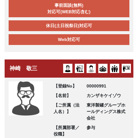
事前面談(無料)
対応可(WEB対応含む)
休日(土日祝祭日)対応可
Web対応可
神崎 敬三
【登録No】
00000991
【名前】
カンザキケイゾウ
【ご所属（法
東洋製罐グループホ
人名）】
ールディングス株式
会社
【所属部署／
参与
役職】