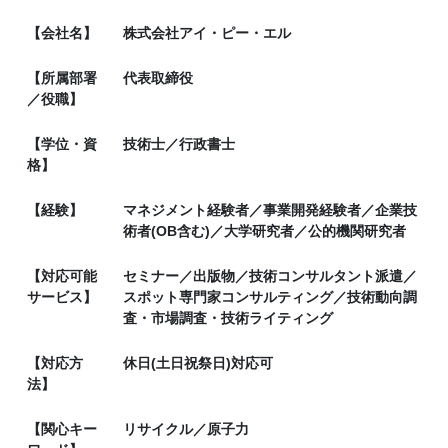
【会社名】
株式会社アイ・ピー・エル
【所属部署
代表取締役
／役職】
【学位・資
技術士／行政書士
格】
【経験】
マネジメント経験者／事業開発経験者／企業技
術者(OB含む)／大学研究者／公的機関研究者
【対応可能
セミナー／出版物／技術コンサルタント派遣／
サービス】
スポット専門家コンサルティング／技術動向調
査・市場調査・技術ライティング
【対応方
休日(土日祝祭日)対応可
法】
【関心キー
リサイクル／原子力