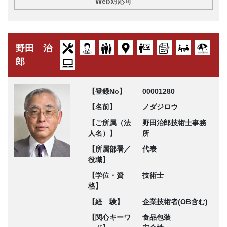
Web対応可
野田 治
郎
【登録No】
00001280
【名前】
ノダジロウ
【ご所属（法
野田治郎技術士事務
人名）】
所
【所属部署／
代表
役職】
【学位・資
技術士
格】
【経 験】
企業技術者(OB含む)
【関心キーワ
食品包装