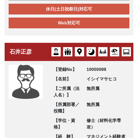
休日(土日祝祭日)対応可
Web対応可
石井正彦
【登録No】
10000088
【名前】
イシイマサヒコ
【ご所属（法
無所属
人名）】
【所属部署／
無所属
役職】
【学位・資
修士（材料化学専
格】
攻）
【経 験】
マネジメント経験者