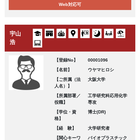
Web対応可
宇山
浩
【登録No】
00001096
【名前】
ウヤマヒロシ
【ご所属（法
大阪大学
人名）】
【所属部署／
工学研究科応用化学
役職】
専攻
【学位・資
博士(DR)
格】
【経 験】
大学研究者
【関心キーワ
バイオプラスチック