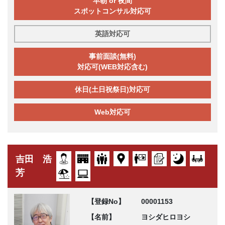
早朝 or 夜間
スポットコンサル対応可
英語対応可
事前面談(無料)
対応可(WEB対応含む)
休日(土日祝祭日)対応可
Web対応可
吉田 浩
芳
【登録No】
00001153
【名前】
ヨシダヒロヨシ