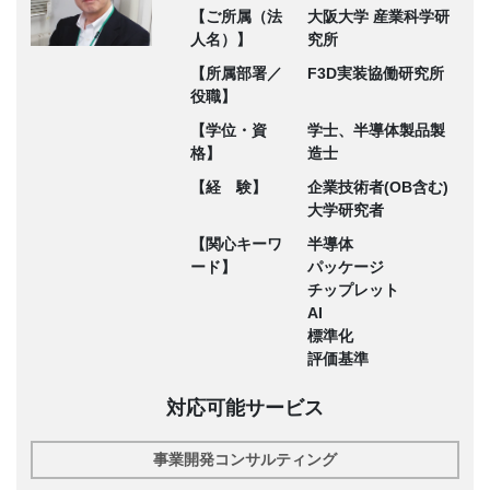
【ご所属（法
大阪大学 産業科学研
人名）】
究所
【所属部署／
F3D実装協働研究所
役職】
【学位・資
学士、半導体製品製
格】
造士
【経 験】
企業技術者(OB含む)
大学研究者
【関心キーワ
半導体
ード】
パッケージ
チップレット
AI
標準化
評価基準
対応可能サービス
事業開発コンサルティング