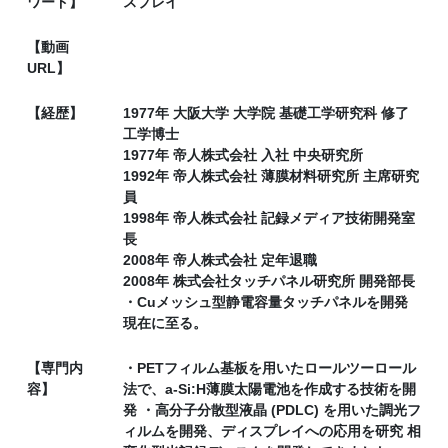
ワード】
スプレイ
【動画
URL】
【経歴】
1977年 大阪大学 大学院 基礎工学研究科 修了
工学博士
1977年 帝人株式会社 入社 中央研究所
1992年 帝人株式会社 薄膜材料研究所 主席研究
員
1998年 帝人株式会社 記録メディア技術開発室
長
2008年 帝人株式会社 定年退職
2008年 株式会社タッチパネル研究所 開発部長
・Cuメッシュ型静電容量タッチパネルを開発
現在に至る。
【専門内
・PETフィルム基板を用いたロールツーロール
容】
法で、a-Si:H薄膜太陽電池を作成する技術を開
発 ・高分子分散型液晶 (PDLC) を用いた調光フ
ィルムを開発、ディスプレイへの応用を研究 相