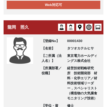
Web対応可
龍岡 照久
【登録No】
00001430
【名前】
タツオカテルヒサ
【ご所属（法
東京電力ホールディ
人名）】
ングス株式会社
【所属部署／
経営技術戦略研究
役職】
所 技術開発部 材
料・化学エリア／材
料技術領域リーダ
ー，スペシャリスト
（構造物の大気腐食
モニタリング技術）
【学位・資
修士