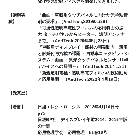
変化型光記録ディスクを開発してきました。
【講演実
「曲面・車載用タッチパネルに向けた光学粘着
績】
剤の要求」（AndTech,2019/01/28）
「可撓性透明導電性フィルムの応用範囲の拡
大-タッチパネルからヒーター、透明アンテナ
まで」（AndTech,2020年05月28日）
『車載用ディスプレイ・部材の開発動向・活用
と触覚付与搭載の課題 ～自動車コックピットシ
ステム・曲面 ・異形タッチパネルセンサ・HMI
デバイスへの展開～』（AndTech,2017.1.31）
「新規透明電極・透明導電フィルムの技術動向
と応用展開」（AndTech,2022年4月19日）
【受賞歴】
【著書】
日経エレクトロニクス 2013年4月16日号
p75
日経BP社 デイスプレイ年鑑2014、2015年版
の一部
応用物理学会 応用物理 81巻10号