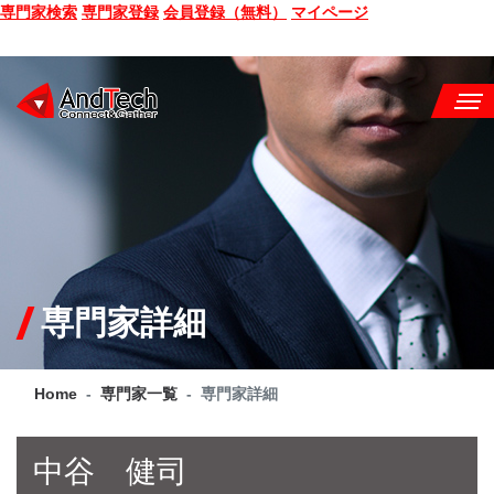
専門家検索
専門家登録
会員登録（無料）
マイページ
SEMINAR
BOOK
CONSULTING
SERVICE
専門家詳細
COMPANY
Home
専門家一覧
専門家詳細
Q&A
SITE MAP
中谷 健司