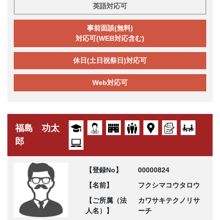
英語対応可
事前面談(無料)
対応可(WEB対応含む)
休日(土日祝祭日)対応可
Web対応可
福島 功太
郎
【登録No】
00000824
【名前】
フクシマコウタロウ
【ご所属（法
カワサキテクノリサ
人名）】
ーチ