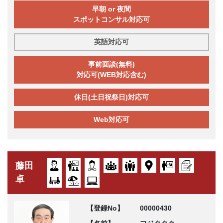
早朝 or 夜間
スポットコンサル対応可
英語対応可
事前面談(無料)
対応可(WEB対応含む)
休日(土日祝祭日)対応可
Web対応可
藤田
卓
【登録No】
00000430