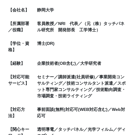
【会社名】
静岡大学
【所属部署
客員教授／NRI 代表／（元（株）タッチパネ
／役職】
ル研究所 開発部長 工学博士）
【学位・資
博士(DR)
格】
【経験】
企業技術者(OB含む)／大学研究者
【対応可能
セミナー／講師派遣(社員研修)／事業開発コン
サービス】
サルティング／技術コンサルタント派遣／スポ
ット専門家コンサルティング／技術動向調査・
市場調査・技術ライティング
【対応方
事前面談(無料)対応可(WEB対応含む)／Web対
法】
応可
【関心キー
透明導電／タッチパネル／光学フィルム／ディ