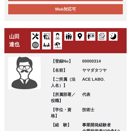
Web対応可
山田
達也
【登録No】
00000314
【名前】
ヤマダタツヤ
【ご所属（法
ACE LABO.
人名）】
【所属部署／
代表
役職】
【学位・資
技術士
格】
【経 験】
事業開発経験者