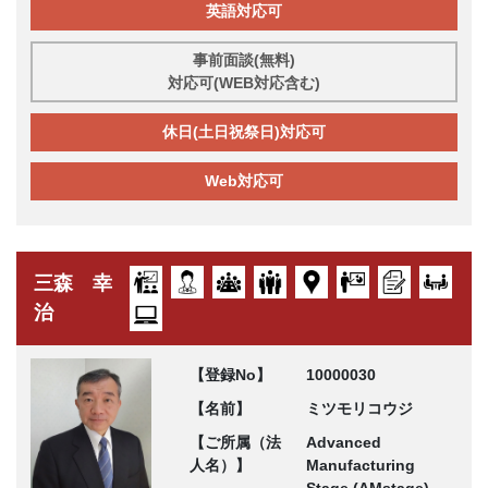
英語対応可
事前面談(無料)
対応可(WEB対応含む)
休日(土日祝祭日)対応可
Web対応可
三森 幸
治
【登録No】
10000030
【名前】
ミツモリコウジ
【ご所属（法
Advanced
人名）】
Manufacturing