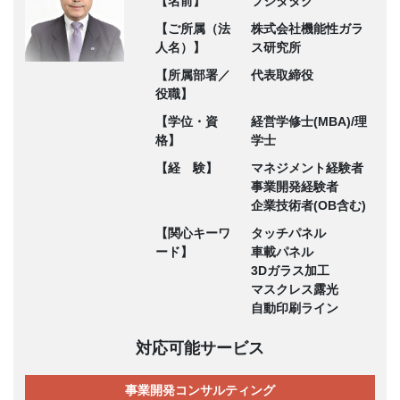
【名前】
フジタタク
【ご所属（法
株式会社機能性ガラ
人名）】
ス研究所
【所属部署／
代表取締役
役職】
【学位・資
経営学修士(MBA)/理
格】
学士
【経 験】
マネジメント経験者
事業開発経験者
企業技術者(OB含む)
【関心キーワ
タッチパネル
ード】
車載パネル
3Dガラス加工
マスクレス露光
自動印刷ライン
対応可能サービス
事業開発コンサルティング