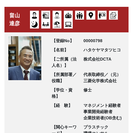
畠山
達彦
【登録No】
00000798
【名前】
ハタケヤマタツヒコ
【ご所属（法
株式会社DCTA
人名）】
【所属部署／
代表取締役／（元）
役職】
三菱化学株式会社
【学位・資
修士
格】
【経 験】
マネジメント経験者
事業開発経験者
企業技術者(OB含む)
【関心キーワ
プラスチック