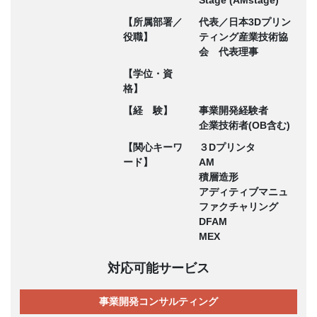
Stage (AMstage)
【所属部署／
代表／日本3Dプリン
役職】
ティング産業技術協
会 代表理事
【学位・資
格】
【経 験】
事業開発経験者
企業技術者(OB含む)
【関心キーワ
３Dプリンタ
ード】
AM
積層造形
アディティブマニュ
ファクチャリング
DFAM
MEX
対応可能サービス
事業開発コンサルティング