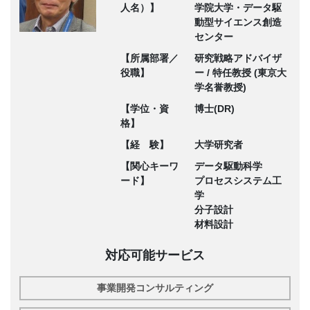
人名）】
学院大学・データ駆
動型サイエンス創造
センター
【所属部署／
研究戦略アドバイザ
役職】
ー / 特任教授 (東京大
学名誉教授)
【学位・資
博士(DR)
格】
【経 験】
大学研究者
【関心キーワ
データ駆動科学
ード】
プロセスシステム工
学
分子設計
材料設計
対応可能サービス
事業開発コンサルティング