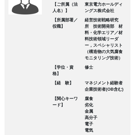
【ご所属（法
東京電力ホールディ
人名）】
ングス株式会社
【所属部署／
経営技術戦略研究
役職】
所 技術開発部 材
料・化学エリア／材
料技術領域リーダ
ー，スペシャリスト
（構造物の大気腐食
モニタリング技術）
【学位・資
修士
格】
【経 験】
マネジメント経験者
企業技術者(OB含む)
【関心キーワ
腐食
ード】
劣化
金属
高分子
電子
電気