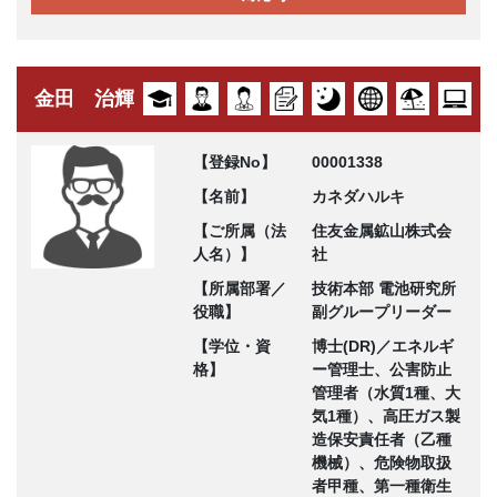
金田 治輝
【登録No】
00001338
【名前】
カネダハルキ
【ご所属（法
住友金属鉱山株式会
人名）】
社
【所属部署／
技術本部 電池研究所
役職】
副グループリーダー
【学位・資
博士(DR)／エネルギ
格】
ー管理士、公害防止
管理者（水質1種、大
気1種）、高圧ガス製
造保安責任者（乙種
機械）、危険物取扱
者甲種、第一種衛生