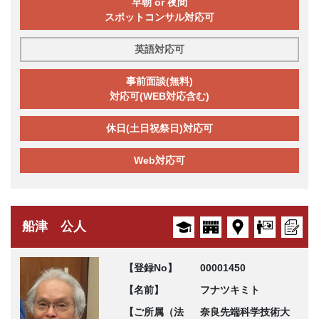
早朝 or 夜間
スポットコンサル対応可
英語対応可
事前面談(無料)
対応可(WEB対応含む)
休日(土日祝祭日)対応可
Web対応可
船津 公人
【登録No】
00001450
【名前】
フナツキミト
【ご所属（法
奈良先端科学技術大