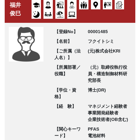
福井
俊巳
【登録No】
00001485
【名前】
フクイトシミ
【ご所属（法
(元)株式会社KRI
人名）】
【所属部署／
（元）取締役執行役
役職】
員・構造制御材料研
究部長
【学位・資
博士(DR)
格】
【経 験】
マネジメント経験者
事業開発経験者
企業技術者(OB含む)
【関心キーワ
PFAS
ード】
電池材料