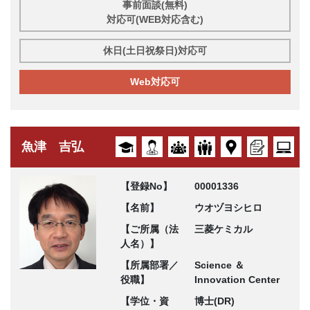
事前面談(無料)
対応可(WEB対応含む)
休日(土日祝祭日)対応可
Web対応可
魚津 吉弘
【登録No】
00001336
【名前】
ウオヅヨシヒロ
【ご所属（法
三菱ケミカル
人名）】
【所属部署／
Science ＆
役職】
Innovation Center
【学位・資
博士(DR)