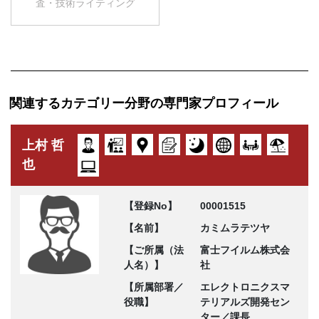
査・技術ライティング
関連するカテゴリー分野の専門家プロフィール
上村 哲
也
【登録No】
00001515
【名前】
カミムラテツヤ
【ご所属（法
富士フイルム株式会
人名）】
社
【所属部署／
エレクトロニクスマ
役職】
テリアルズ開発セン
ター／課長