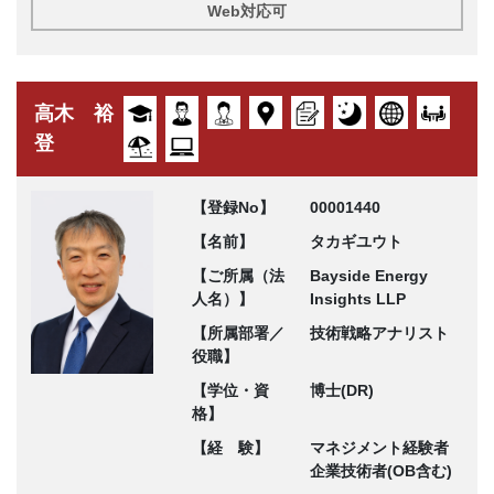
Web対応可
高木 裕
登
【登録No】
00001440
【名前】
タカギユウト
【ご所属（法
Bayside Energy
人名）】
Insights LLP
【所属部署／
技術戦略アナリスト
役職】
【学位・資
博士(DR)
格】
【経 験】
マネジメント経験者
企業技術者(OB含む)