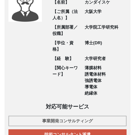
【名前】
カンダイスケ
【ご所属（法
大阪大学
人名）】
【所属部署／
大学院工学研究科
役職】
【学位・資
博士(DR)
格】
【経 験】
大学研究者
【関心キーワ
薄膜材料
ード】
誘電体材料
強誘電体
導電体
絶縁体
対応可能サービス
事業開発コンサルティング
技術コンサルタント派遣