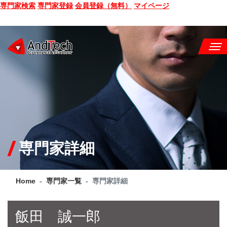
専門家検索
専門家登録
会員登録（無料）
マイページ
SEMINAR
BOOK
CONSULTING
SERVICE
専門家詳細
COMPANY
Home
専門家一覧
専門家詳細
Q&A
SITE MAP
飯田 誠一郎