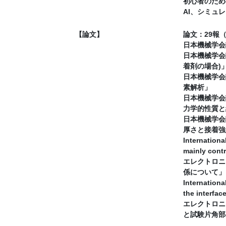
初心者のため
AI、シミュ
【論文】
論文：29報（以下
日本機械学会論文
日本機械学会論文
着剤の場合)
日本機械学会論文
素解析」
日本機械学会論文
力学的性質と
日本機械学会論文
厚さと接着強
Internationa
mainly contro
エレクトロニク
係について」
Internationa
the interfac
エレクトロニク
と試験片角部