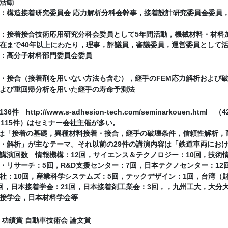
活動
：構造接着研究委員会 応力解析分科会幹事，接着設計研究委員会委員，
：接着接合技術応用研究分科会委員として5年間活動，機械材料・材料
在まで40年以上にわたり，理事，評議員，審議委員，運営委員として
：高分子材料部門委員会委員
・接合（接着剤を用いない方法も含む），継手のFEM応力解析および
よび重回帰分析を用いた継手の寿命予測法
件 http://www.s-adhesion-tech.com/seminarkouen.html 
（115件）はセミナー会社主催が多い。
容は「接着の基礎，異種材料接着・接合，継手の破壊条件，信頼性解析，
・解析」が主なテーマ。それ以前の29件の講演内容は「鉄道車両にお
講演回数 情報機構：12回，サイエンス＆テクノロジー：10回，技術情
・リサーチ：5回，R&D支援センター：7回，日本テクノセンター：12
社：10回，産業科学システムズ：5回，テックデザイン：1回，台湾（
回，日本接着学会：21回，日本接着剤工業会：3回，，九州工大，大分
接学会，日本材料学会等
 功績賞 自動車技術会 論文賞