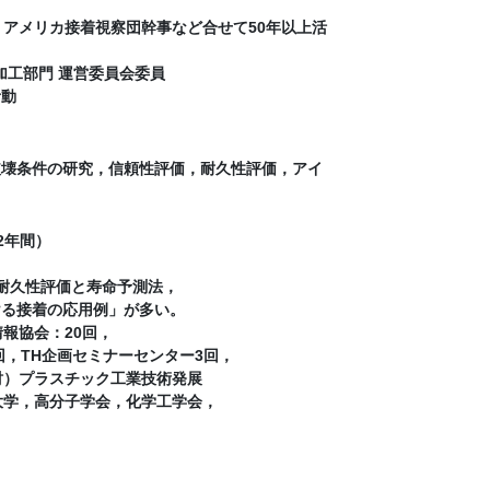
アメリカ接着視察団幹事など合せて50年以上活
加工部門 運営委員会委員
活動
破壊条件の研究，信頼性評価，耐久性評価，アイ
（42年間）
耐久性評価と寿命予測法，
ける接着の応用例」が多い。
報協会：20回，
回，TH企画セミナーセンター3回，
財）プラスチック工業技術発展
大学，高分子学会，化学工学会，