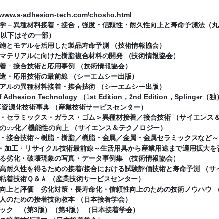
www.s-adhesion-tech.com/chosho.html
学－異種材料接着・接合，強度・信頼性・耐久性向上と寿命予測法（丸
（以下はその一部）
施とモデルを活用した製品寿命予測 （技術情報協会）
マテリアルに向けた樹脂複合材料の開発 （技術情報協会）
着・接合技術と応用事例 （技術情報協会）
造・応用技術の最前線 （シーエムシー出版）
アルの異種材料接着・接合技術 （シーエムシー出版）
f Adhesion Technology （1st Edition，2nd Edition，Splinger（
再資源化技術事典 （産業技術サービスセンター）
・セラミックス・ガラス・ゴム＞異種材接着／接合技術 （サイエンス
の○○化／機能性の向上 （サイエンス＆テクノロジー）
・接合技術～樹脂・樹脂／樹脂・金属／金属・金属セラミックスなど～ 
形・加工・リサイクル技術最前線～生活用具から産業用途まで適用拡大を
る劣化・破壊現象の写真・データ事例集 （技術情報協会）
高耐久性を得るための接着/接合における試験評価技術と寿命予測 （サ
粘着技術Ｑ＆Ａ （産業技術サービスセンター）
向上と評価 劣化対策・長寿命化・信頼性向上のための技術ノウハウ 
人のための接着技術教本 （日本接着学会）
ック （第3版）（第4版） （日本接着学会）