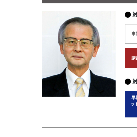
事
講
早
ッ