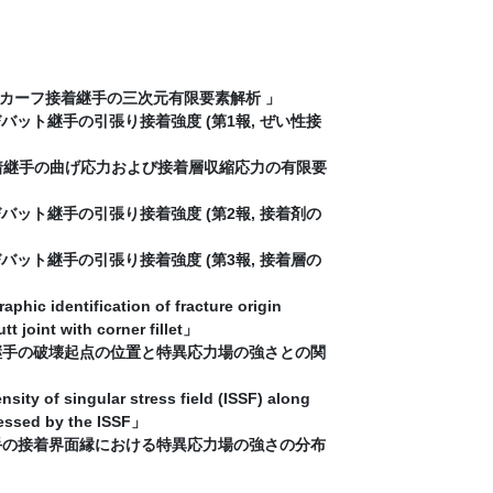
受ける鋼のスカーフ接着継手の三次元有限要素解析 」
カーフおよびバット継手の引張り接着強度 (第1報, ぜい性接
鋼のスカーフ接着継手の曲げ応力および接着層収縮応力の有限要
カーフおよびバット継手の引張り接着強度 (第2報, 接着剤の
カーフおよびバット継手の引張り接着強度 (第3報, 接着層の
hic identification of fracture origin
tt joint with corner fillet」
柱突き合わせ継手の破壊起点の位置と特異応力場の強さとの関
sity of singular stress field (ISSF) along
ressed by the ISSF」
柱状突合せ継手の接着界面縁における特異応力場の強さの分布