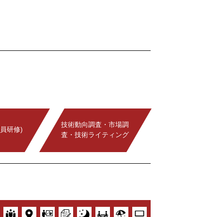
技術動向調査・市場調
員研修)
査・技術ライティング