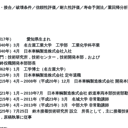
・接合／破壊条件／信頼性評価／耐久性評価／寿命予測法／重回帰分析
昭和17年） 愛知県生まれ
昭和40年）3月 名古屋工業大学 工学部 工業化学科卒業
昭和40年）4月 日本車輌製造株式会社入社
門：技術研究所，技術センター，技術開発本部，および
終役職開発本部部長
昭和62年）1月 工学博士（名古屋大学）
平成15年）3月 日本車輌製造株式会社 定年退職
平成15年）4月～2008年（平成20年）12月 日本車輌製造株式会社 
平成21年）1月～2010年7月 日本車輌製造株式会社 鉄道車両本部技
成15年）4月～2011年（平成23年）3月 名城大学 非常勤講師
成15年）4月～2013年（平成25年）3月 中部大学 非常勤講師
平成25年）7月25日 鈴木接着技術研究所 設立 所長として，主に接着
，原稿執筆に従事