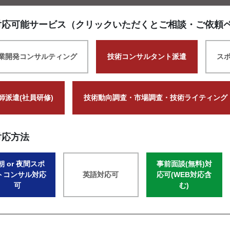
対応可能サービス（クリックいただくとご相談・ご依頼
業開発コンサルティング
技術コンサルタント派遣
ス
師派遣(社員研修)
技術動向調査・市場調査・技術ライティング
対応方法
朝 or 夜間スポ
事前面談(無料)対
トコンサル対応
英語対応可
応可(WEB対応含
可
む)