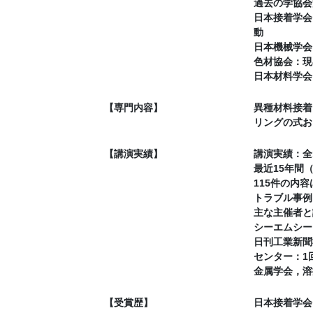
過去の学協会
日本接着学会
動
日本機械学会
色材協会：現
日本材料学会
【専門内容】
異種材料接着
リングの式お
【講演実績】
講演実績：全136
最近15年間
115件の内
トラブル事例
主な主催者と
シーエムシー
日刊工業新聞
センター：1
金属学会，溶
【受賞歴】
日本接着学会