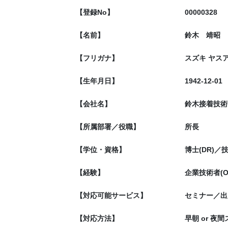
【登録No】
00000328
【名前】
鈴木 靖昭
【フリガナ】
スズキ ヤス
【生年月日】
1942-12-01
【会社名】
鈴木接着技術
【所属部署／役職】
所長
【学位・資格】
博士(DR)
【経験】
企業技術者(
【対応可能サービス】
セミナー／出
【対応方法】
早朝 or 