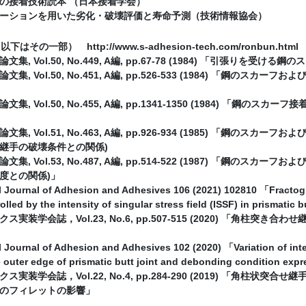
の接着技術読本 （日本接着学会）
レーションを用いた劣化・破壊評価と寿命予測（技術情報協会）
はその一部） http://www.s-adhesion-tech.com/ronbun.html
集, Vol.50, No.449, A編, pp.67-78 (1984) 「引張りを
集, Vol.50, No.451, A編, pp.526-533 (1984) 「鋼のス
」
集, Vol.50, No.455, A編, pp.1341-1350 (1984) 「
集, Vol.51, No.463, A編, pp.926-934 (1985) 「鋼のス
継手の破壊条件との関係)
集, Vol.53, No.487, A編, pp.514-522 (1987) 「鋼のス
度との関係)」
l Journal of Adhesion and Adhesives 106 (2021) 102810 「Fractograp
lled by the intensity of singular stress field (ISSF) in prismatic bu
ス実装学会誌，Vol.23, No.6, pp.507-515 (2020) 「角
l Journal of Adhesion and Adhesives 102 (2020) 「Variation of inten
e outer edge of prismatic butt joint and debonding condition exp
ス実装学会誌，Vol.22, No.4, pp.284-290 (2019) 「角
のフィレットの影響」