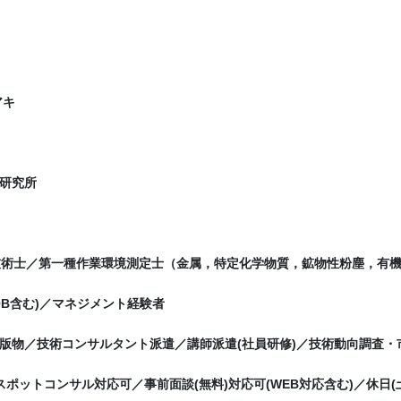
アキ
研究所
／技術士／第一種作業環境測定士（金属，特定化学物質，鉱物性粉塵，有
OB含む)／マネジメント経験者
版物／技術コンサルタント派遣／講師派遣(社員研修)／技術動向調査・
夜間スポットコンサル対応可／事前面談(無料)対応可(WEB対応含む)／休日