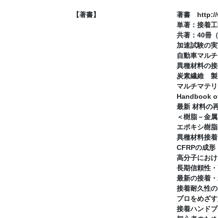
【著書】
著書 http://
単著：接着工
共著：40冊
加速試験の実
自動車マルチ
異種材料の接
炭素繊維 製
マルチマテリ
Handbook o
最新 材料の
＜樹脂－金属
エポキシ樹脂
異種材料接着
CFRPの成
高分子におけ
長期信頼性・
最新の接着・
接着耐久性の
プロをめざす
接着ハンドブ