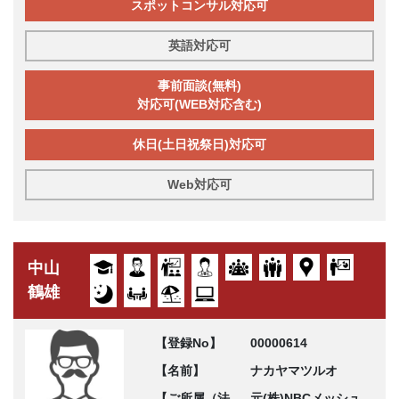
スポットコンサル対応可
英語対応可
事前面談(無料)
対応可(WEB対応含む)
休日(土日祝祭日)対応可
Web対応可
中山
鶴雄
【登録No】
00000614
【名前】
ナカヤマツルオ
【ご所属（法
元(株)NBCメッシュ