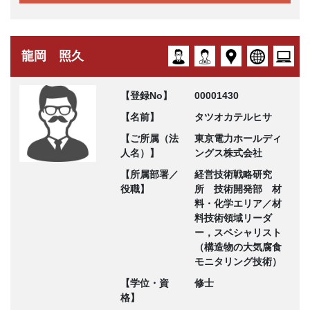
龍岡 照久
【登録No】
00001430
【名前】
タツオカテルヒサ
【ご所属（法
東京電力ホールディ
人名）】
ングス株式会社
【所属部署／
経営技術戦略研究
役職】
所 技術開発部 材
料・化学エリア／材
料技術領域リーダ
ー，スペシャリスト
（構造物の大気腐食
モニタリング技術）
【学位・資
修士
格】