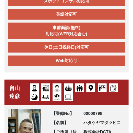
スポットコンサル対応可
英語対応可
事前面談(無料)
対応可(WEB対応含む)
休日(土日祝祭日)対応可
Web対応可
畠山
達彦
【登録No】
00000798
【名前】
ハタケヤマタツヒコ
【ご所属（法
株式会社DCTA