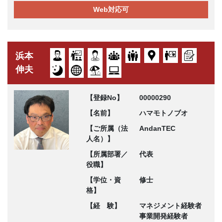
Web対応可
浜本
伸夫
【登録No】
00000290
【名前】
ハマモトノブオ
【ご所属（法
AndanTEC
人名）】
【所属部署／
代表
役職】
【学位・資
修士
格】
【経 験】
マネジメント経験者
事業開発経験者