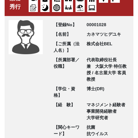
秀行
【登録No】
00001028
【名前】
カネマツヒデユキ
【ご所属（法
株式会社BEL
人名）】
【所属部署／
代表取締役社長
役職】
兼 大阪大学 特任教
授 / 名古屋大学 客員
教授
【学位・資
博士(DR)
格】
【経 験】
マネジメント経験者
事業開発経験者
大学研究者
【関心キーワ
抗菌
ード】
抗ウイルス