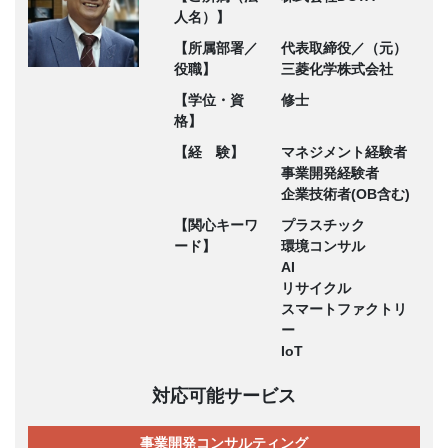
人名）】
【所属部署／
代表取締役／（元）
役職】
三菱化学株式会社
【学位・資
修士
格】
【経 験】
マネジメント経験者
事業開発経験者
企業技術者(OB含む)
【関心キーワ
プラスチック
ード】
環境コンサル
AI
リサイクル
スマートファクトリ
ー
IoT
対応可能サービス
事業開発コンサルティング