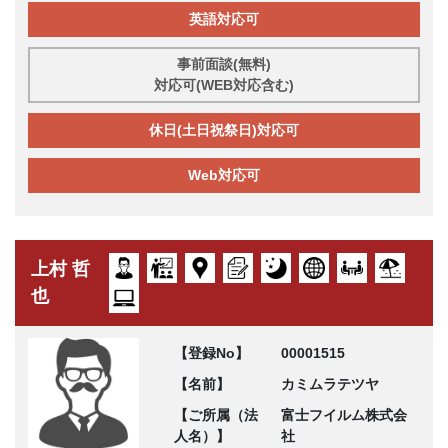
英語対応可
事前面談(無料)
対応可(WEB対応含む)
休日(土日祝祭日)対応可
Web対応可
上村 哲
也
【登録No】
00001515
【名前】
カミムラテツヤ
【ご所属（法
富士フイルム株式会
人名）】
社