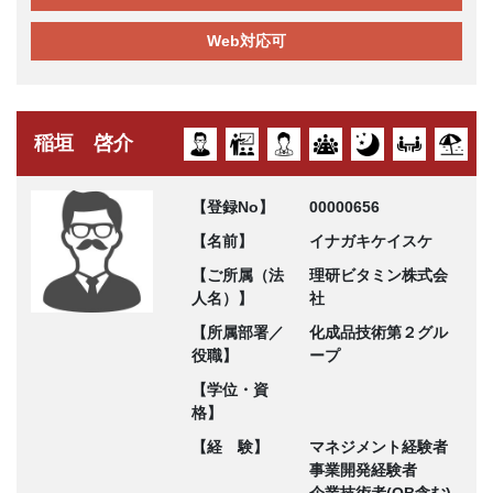
Web対応可
稲垣 啓介
【登録No】
00000656
【名前】
イナガキケイスケ
【ご所属（法
理研ビタミン株式会
人名）】
社
【所属部署／
化成品技術第２グル
役職】
ープ
【学位・資
格】
【経 験】
マネジメント経験者
事業開発経験者
企業技術者(OB含む)