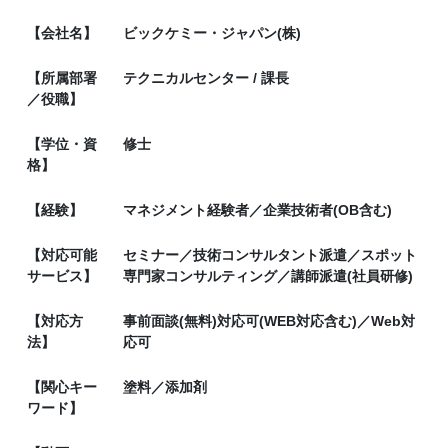
【会社名】
ビックケミー・ジャパン(株)
【所属部署
テクニカルセンター / 課長
／役職】
【学位・資
修士
格】
【経験】
マネジメント経験者／企業技術者(OB含む)
【対応可能
セミナー／技術コンサルタント派遣／スポット
サービス】
専門家コンサルティング／講師派遣(社員研修)
【対応方
事前面談(無料)対応可(WEB対応含む)／Web対
法】
応可
【関心キー
塗料／添加剤
ワード】