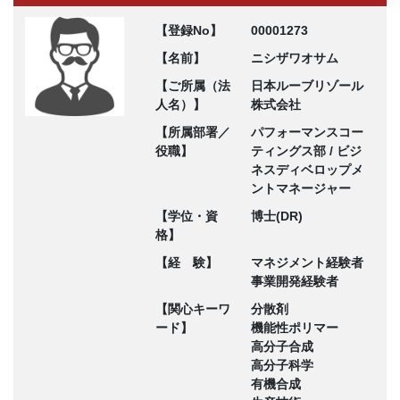
【登録No】
00001273
【名前】
ニシザワオサム
【ご所属（法
日本ルーブリゾール
人名）】
株式会社
【所属部署／
パフォーマンスコー
役職】
ティングス部 / ビジ
ネスディベロップメ
ントマネージャー
【学位・資
博士(DR)
格】
【経 験】
マネジメント経験者
事業開発経験者
【関心キーワ
分散剤
ード】
機能性ポリマー
高分子合成
高分子科学
有機合成