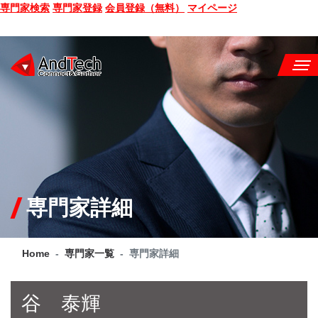
専門家検索
専門家登録
会員登録（無料）
マイページ
SEMINAR
BOOK
CONSULTING
SERVICE
専門家詳細
COMPANY
Home
専門家一覧
専門家詳細
Q&A
SITE MAP
谷 泰輝