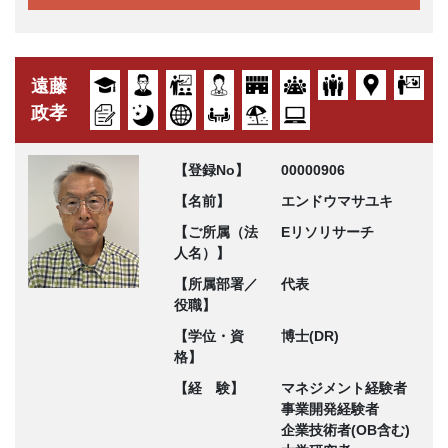
遠藤
政孝
【登録No】
00000906
【名前】
エンドウマサユキ
【ご所属（法
Eリソリサーチ
人名）】
【所属部署／
代表
役職】
【学位・資
博士(DR)
格】
【経 験】
マネジメント経験者
事業開発経験者
企業技術者(OB含む)