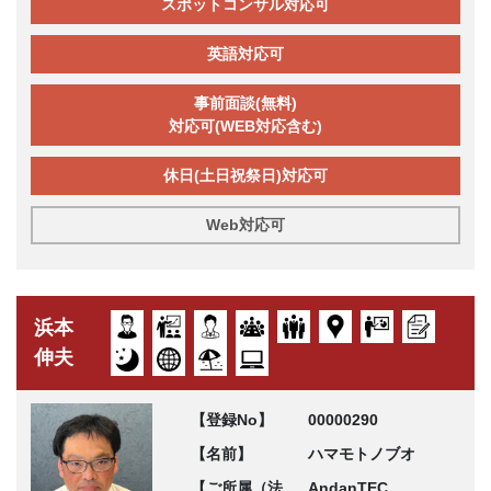
スポットコンサル対応可
英語対応可
事前面談(無料)
対応可(WEB対応含む)
休日(土日祝祭日)対応可
Web対応可
浜本
伸夫
【登録No】
00000290
【名前】
ハマモトノブオ
【ご所属（法
AndanTEC