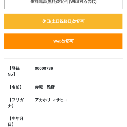
事前面談(無料)対応可(WEB対応含む)
休日(土日祝祭日)対応可
Web対応可
【登録
00000736
No】
【名前】
赤堀 雅彦
【フリガ
アカホリ マサヒコ
ナ】
【生年月
日】