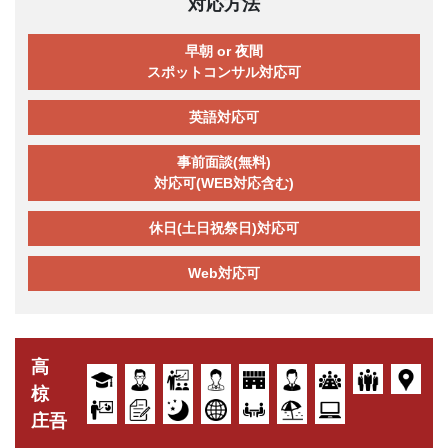
対応方法
早朝 or 夜間
スポットコンサル対応可
英語対応可
事前面談(無料)
対応可(WEB対応含む)
休日(土日祝祭日)対応可
Web対応可
高
椋
庄吾