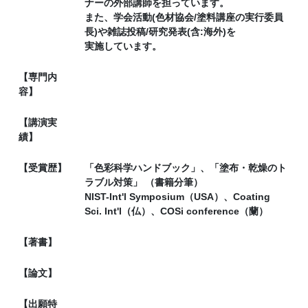
ナーの外部講師を担っています。
また、学会活動(色材協会/塗料講座の実行委員
長)や雑誌投稿/研究発表(含:海外)を
実施しています。
【専門内
容】
【講演実
績】
【受賞歴】
「色彩科学ハンドブック」、「塗布・乾燥のト
ラブル対策」 （書籍分筆）
NIST-Int'l Symposium（USA）、Coating
Sci. Int'l（仏）、COSi conference（蘭）
【著書】
【論文】
【出願特