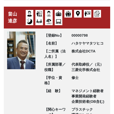
畠山
達彦
【登録No】
00000798
【名前】
ハタケヤマタツヒコ
【ご所属（法
株式会社DCTA
人名）】
【所属部署／
代表取締役／（元）
役職】
三菱化学株式会社
【学位・資
修士
格】
【経 験】
マネジメント経験者
事業開発経験者
企業技術者(OB含む)
【関心キーワ
プラスチック