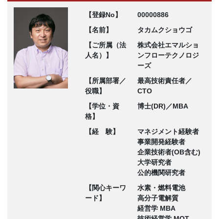
【登録No】
00000886
【名前】
タカムクショウゴ
【ご所属（法
株式会社エマルショ
人名）】
ンフローテクノロジ
ーズ
【所属部署／
最高技術責任者／
役職】
CTO
【学位・資
博士(DR)／MBA
格】
【経 験】
マネジメント経験者
事業開発経験者
企業技術者(OB含む)
大学研究者
公的機関研究者
【関心キーワ
水素・燃料電池
ード】
高分子電解質
経営学 MBA
技術経営学 MOT