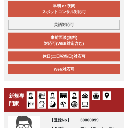
早朝 or 夜間
スポットコンサル対応可
英語対応可
事前面談(無料)
対応可(WEB対応含む)
休日(土日祝祭日)対応可
Web対応可
新規専
門家
【登録No】
30000099