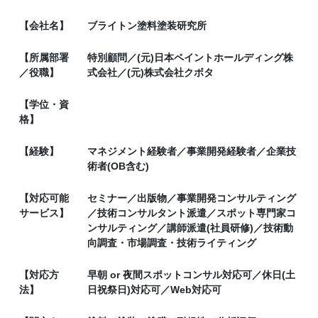
【会社名】
ブライトン塗料塗装研究所
【所属部署
特別顧問／(元)日本ペイントホールディング株
／役職】
式会社／(元)株式会社クボタ
【学位・資
格】
【経験】
マネジメント経験者／事業開発経験者／企業技
術者(OB含む)
【対応可能
セミナー／出版物／事業開発コンサルティング
サービス】
／技術コンサルタント派遣／スポット専門家コ
ンサルティング／講師派遣(社員研修)／技術動
向調査・市場調査・技術ライティング
【対応方
早朝 or 夜間スポットコンサル対応可／休日(土
法】
日祝祭日)対応可／Web対応可