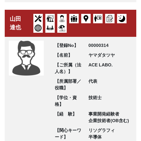
山田
達也
【登録No】
00000314
【名前】
ヤマダタツヤ
【ご所属（法
ACE LABO.
人名）】
【所属部署／
代表
役職】
【学位・資
技術士
格】
【経 験】
事業開発経験者
企業技術者(OB含む)
【関心キーワ
リソグラフィ
ード】
半導体