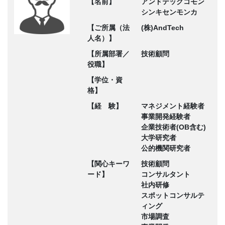
【名前】
アンドテックコモン
シンキセンモンカ
【ご所属（法
(株)AndTech
人名）】
【所属部署／
技術顧問
役職】
【学位・資
格】
【経 験】
マネジメント経験者
事業開発経験者
企業技術者(OB含む)
大学研究者
公的機関研究者
【関心キーワ
技術顧問
ード】
コンサルタント
社内研修
スポットコンサルテ
ィング
市場調査