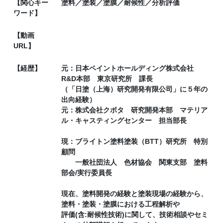
【関心キー
塗料／塗装／塗膜／耐候性／分析評価
ワード】
【動画
URL】
【経歴】
元：日本ペイントホールディング株式会社
R&D本部 東京研究所 課長
（「日塗（上海）研究開発有限公司」に５年の
出向経験）
元：株式会社クボタ 研究開発本部 マテリア
ル・キャスティングセンター 担当部長
現：ブライトン塗料塗装（BTT）研究所 特別
顧問
一般社団法人 色材協会 関東支部 塗料
部会/実行委員長
現在、塗料開発の経験と塗装現場の経験から、
塗料・塗装・塗膜における工程解析や
評価(含:耐候性技術)に関して、技術相談やセミ