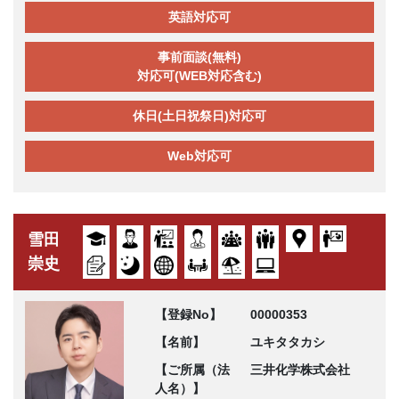
英語対応可
事前面談(無料)
対応可(WEB対応含む)
休日(土日祝祭日)対応可
Web対応可
雪田
崇史
【登録No】
00000353
【名前】
ユキタタカシ
【ご所属（法
三井化学株式会社
人名）】