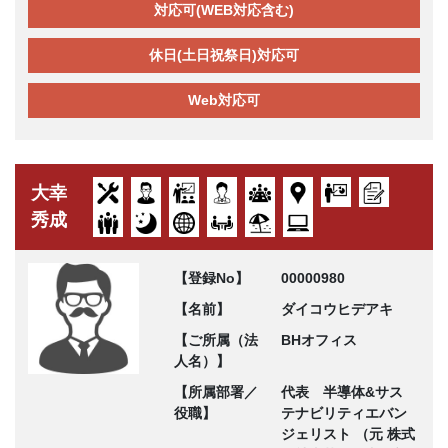
対応可(WEB対応含む)
休日(土日祝祭日)対応可
Web対応可
大幸
秀成
【登録No】
00000980
【名前】
ダイコウヒデアキ
【ご所属（法
BHオフィス
人名）】
【所属部署／
代表 半導体&サス
役職】
テナビリティエバン
ジェリスト （元 株式