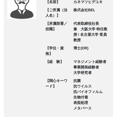
【名前】
カネマツヒデユキ
【ご所属（法
株式会社BEL
人名）】
【所属部署／
代表取締役社長
役職】
兼 大阪大学 特任教
授 / 名古屋大学 客員
教授
【学位・資
博士(DR)
格】
【経 験】
マネジメント経験者
事業開発経験者
大学研究者
【関心キーワ
抗菌
ード】
抗ウイルス
抗バイオフィルム
生物付着
表面処理
メタバース