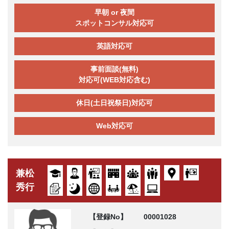
早朝 or 夜間
スポットコンサル対応可
英語対応可
事前面談(無料)
対応可(WEB対応含む)
休日(土日祝祭日)対応可
Web対応可
兼松
秀行
【登録No】
00001028