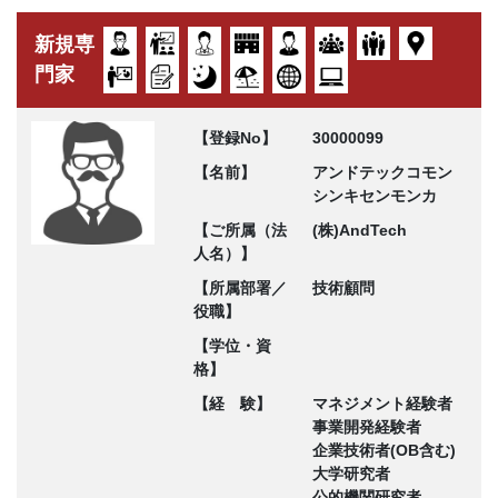
新規専
門家
【登録No】
30000099
【名前】
アンドテックコモン
シンキセンモンカ
【ご所属（法
(株)AndTech
人名）】
【所属部署／
技術顧問
役職】
【学位・資
格】
【経 験】
マネジメント経験者
事業開発経験者
企業技術者(OB含む)
大学研究者
公的機関研究者