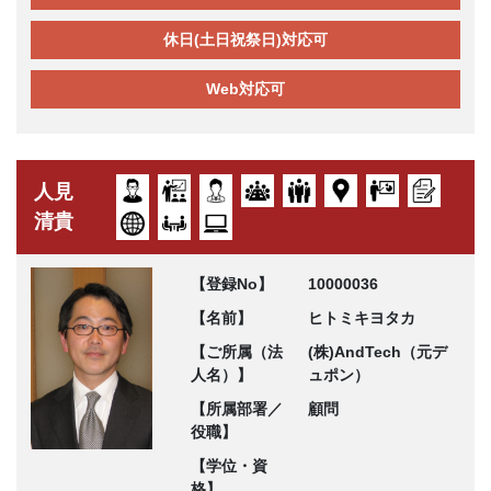
休日(土日祝祭日)対応可
Web対応可
人見
清貴
【登録No】
10000036
【名前】
ヒトミキヨタカ
【ご所属（法
(株)AndTech（元デ
人名）】
ュポン）
【所属部署／
顧問
役職】
【学位・資
格】