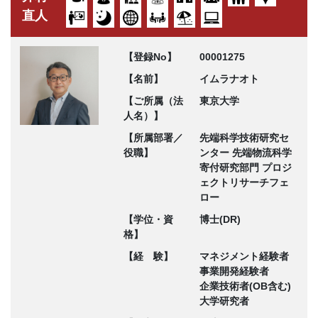
直人
【登録No】
00001275
【名前】
イムラナオト
【ご所属（法
東京大学
人名）】
【所属部署／
先端科学技術研究セ
役職】
ンター 先端物流科学
寄付研究部門 プロジ
ェクトリサーチフェ
ロー
【学位・資
博士(DR)
格】
【経 験】
マネジメント経験者
事業開発経験者
企業技術者(OB含む)
大学研究者