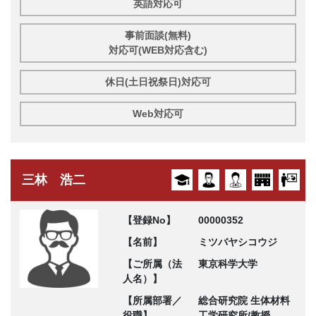
英語対応可
事前面談(無料)
対応可(WEB対応含む)
休日(土日祝祭日)対応可
Web対応可
三林 浩二
【登録No】
00000352
【名前】
ミツバヤシコウジ
【ご所属（法
東京科学大学
人名）】
【所属部署／
総合研究院 生体材料
役職】
工学研究所/教授