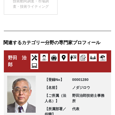
技術動向調査・市場調
査・技術ライティング
関連するカテゴリー分野の専門家プロフィール
野田 治
郎
【登録No】
00001280
【名前】
ノダジロウ
【ご所属（法
野田治郎技術士事務
人名）】
所
【所属部署／
代表
役職】