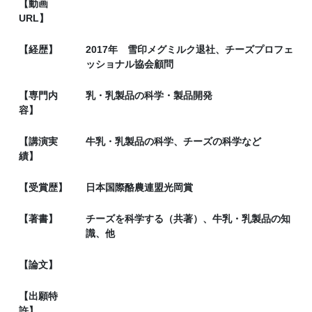
【動画
URL】
【経歴】
2017年 雪印メグミルク退社、チーズプロフェ
ッショナル協会顧問
【専門内
乳・乳製品の科学・製品開発
容】
【講演実
牛乳・乳製品の科学、チーズの科学など
績】
【受賞歴】
日本国際酪農連盟光岡賞
【著書】
チーズを科学する（共著）、牛乳・乳製品の知
識、他
【論文】
【出願特
許】