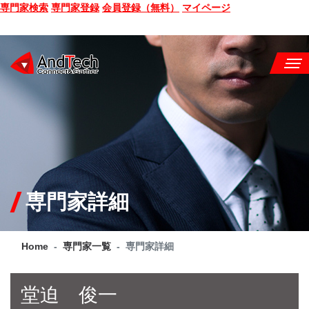
専門家検索
専門家登録
会員登録（無料）
マイページ
SEMINAR
BOOK
CONSULTING
SERVICE
専門家詳細
COMPANY
Home
専門家一覧
専門家詳細
Q&A
SITE MAP
堂迫 俊一