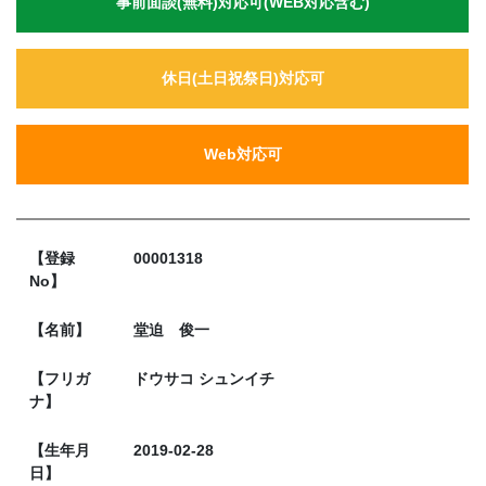
事前面談(無料)対応可(WEB対応含む)
休日(土日祝祭日)対応可
Web対応可
【登録
00001318
No】
【名前】
堂迫 俊一
【フリガ
ドウサコ シュンイチ
ナ】
【生年月
2019-02-28
日】