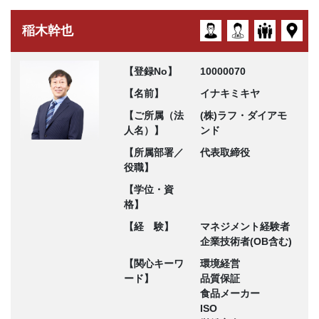
稲木幹也
【登録No】
10000070
【名前】
イナキミキヤ
【ご所属（法
(株)ラフ・ダイアモ
人名）】
ンド
【所属部署／
代表取締役
役職】
【学位・資
格】
【経 験】
マネジメント経験者
企業技術者(OB含む)
【関心キーワ
環境経営
ード】
品質保証
食品メーカー
ISO