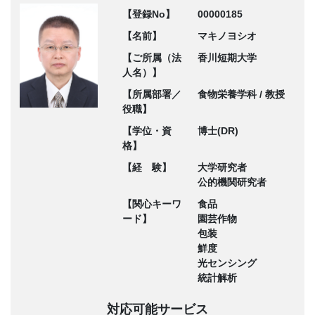
【登録No】
00000185
【名前】
マキノヨシオ
【ご所属（法
香川短期大学
人名）】
【所属部署／
食物栄養学科 / 教授
役職】
【学位・資
博士(DR)
格】
【経 験】
大学研究者
公的機関研究者
【関心キーワ
食品
ード】
園芸作物
包装
鮮度
光センシング
統計解析
対応可能サービス