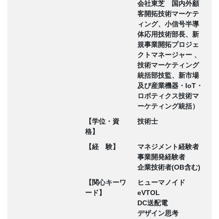
会社東芝 国内外顧
客開拓技術マーケテ
ィング、小信号半導
体応用技術部長、新
規事業開拓プロジェ
クトマネージャー 、
技術マーケティング
統括部技監、新市場
及び産業機器・IoT・
ロボティクス技術マ
ーケティング統括）
【学位・資
技術士
格】
【経 験】
マネジメント経験者
事業開発経験者
企業技術者(OB含む)
【関心キーワ
ヒューマノイド
ード】
eVTOL
DC送配電
デザイン思考