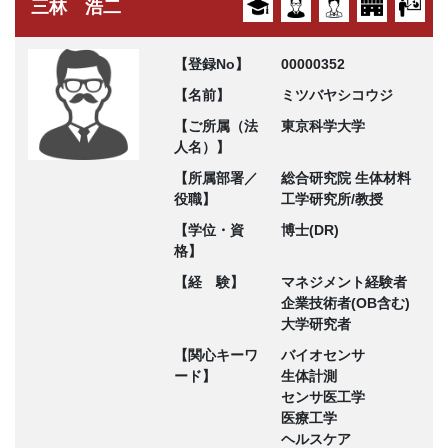
三林 浩二
【登録No】
00000352
【名前】
ミツバヤシコウジ
【ご所属（法
東京科学大学
人名）】
【所属部署／
総合研究院 生体材料
役職】
工学研究所/教授
【学位・資
博士(DR)
格】
【経 験】
マネジメント経験者
企業技術者(OB含む)
大学研究者
【関心キーワ
バイオセンサ
ード】
生体計測
センサ医工学
医療工学
ヘルスケア