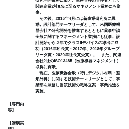
研究開発業務に加え、生産管理の管理者として
関連企業2社6名に至るマネジメント業務にも従
事。
その後、2015年4月には新事業研究所に異
動。設計部門テーマリーダとして、米国医療機
器会社の研究開発を推進するとともに薬事申請
全般に関するマネージメント業務にも従事。設
計開始から２年でクラスIIデバイスの導出に成
功（2016年所長賞・2017年、2018年グループ
リーダ賞・2020年社長賞受賞）。 また、関連
会社2社のISO13485（医療機器マネジメント）
取得に貢献。
現在、医療機器全般（特にデジタル材料・整
形外科）に関する技術テーマリーダとして、事
業部を兼務し当該技術の戦略立案・事業推進を
実施。
【専門内
容】
【講演実
績】