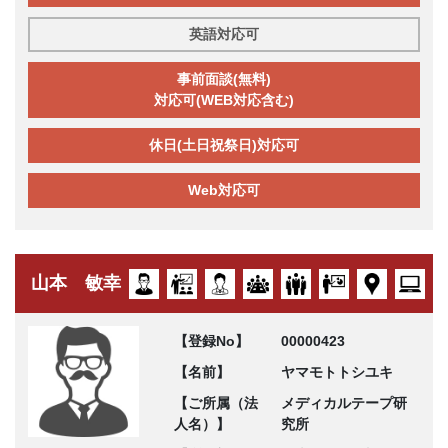
英語対応可
事前面談(無料)
対応可(WEB対応含む)
休日(土日祝祭日)対応可
Web対応可
山本 敏幸
【登録No】
00000423
【名前】
ヤマモトトシユキ
【ご所属（法
メディカルテープ研
人名）】
究所