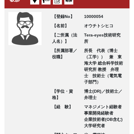
【登録No】
10000054
【名前】
オウチトシヒコ
【ご所属（法
Tera-eyes技術研究
人名）】
所
【所属部署／
所長 代表（博士
役職】
（工学）） 兼 東
海大学 総合科学技術
研究所 教授 弁理
士 技術士（電気電
子部門）
【学位・資
博士(DR)／技術士／
格】
弁理士
【経 験】
マネジメント経験者
事業開発経験者
企業技術者(OB含む)
大学研究者