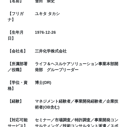
【名前】
雪田 崇史
【フリガ
ユキタ タカシ
ナ】
【生年月
1976-12-26
日】
【会社名】
三井化学株式会社
【所属部署
ライフ＆ヘスルケアソリューション事業本部開
／役職】
発部 グループリーダー
【学位・資
博士(DR)
格】
【経験】
マネジメント経験者／事業開発経験者／企業技
術者(OB含む)
【対応可能
セミナー／市場調査／特許調査／事業開発コン
サービス】
サルティング／技術コンサルタント派遣／スポ