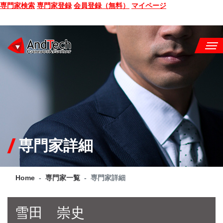
専門家検索
専門家登録
会員登録（無料）
マイページ
SEMINAR
BOOK
CONSULTING
SERVICE
専門家詳細
COMPANY
Home
専門家一覧
専門家詳細
Q&A
SITE MAP
雪田 崇史