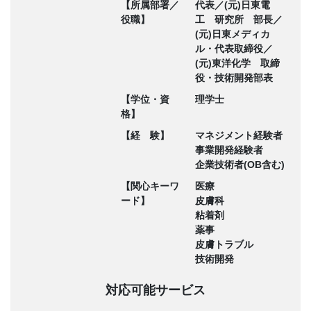
【所属部署／
代表／(元)日東電
役職】
工 研究所 部長／
(元)日東メディカ
ル・代表取締役／
(元)東洋化学 取締
役・技術開発部表
【学位・資
理学士
格】
【経 験】
マネジメント経験者
事業開発経験者
企業技術者(OB含む)
【関心キーワ
医療
ード】
皮膚科
粘着剤
薬事
皮膚トラブル
技術開発
対応可能サービス