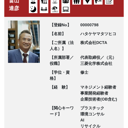
畠山
達彦
【登録No】
00000798
【名前】
ハタケヤマタツヒコ
【ご所属（法
株式会社DCTA
人名）】
【所属部署／
代表取締役／（元）
役職】
三菱化学株式会社
【学位・資
修士
格】
【経 験】
マネジメント経験者
事業開発経験者
企業技術者(OB含む)
【関心キーワ
プラスチック
ード】
環境コンサル
AI
リサイクル