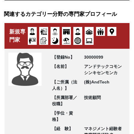
関連するカテゴリー分野の専門家プロフィール
新規専
門家
【登録No】
30000099
【名前】
アンドテックコモン
シンキセンモンカ
【ご所属（法
(株)AndTech
人名）】
【所属部署／
技術顧問
役職】
【学位・資
格】
【経 験】
マネジメント経験者