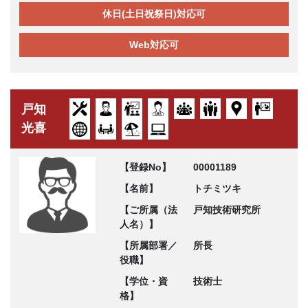
休日(土日祝祭日)対応可
Web対応可
戸知
光喜
【登録No】
00001189
【名前】
トチミツキ
【ご所属（法
戸知技術研究所
人名）】
【所属部署／
所長
役職】
【学位・資
技術士
格】