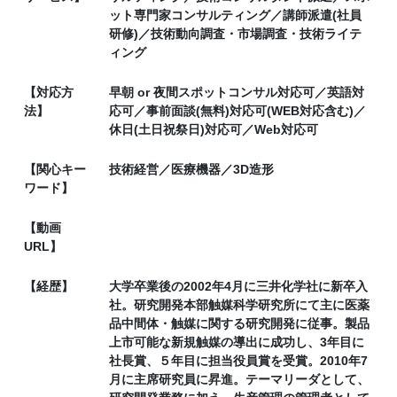
ット専門家コンサルティング／講師派遣(社員
研修)／技術動向調査・市場調査・技術ライテ
ィング
【対応方
早朝 or 夜間スポットコンサル対応可／英語対
法】
応可／事前面談(無料)対応可(WEB対応含む)／
休日(土日祝祭日)対応可／Web対応可
【関心キー
技術経営／医療機器／3D造形
ワード】
【動画
URL】
【経歴】
大学卒業後の2002年4月に三井化学社に新卒入
社。研究開発本部触媒科学研究所にて主に医薬
品中間体・触媒に関する研究開発に従事。製品
上市可能な新規触媒の導出に成功し、3年目に
社長賞、５年目に担当役員賞を受賞。2010年7
月に主席研究員に昇進。テーマリーダとして、