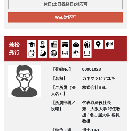
休日(土日祝祭日)対応可
Web対応可
兼松
秀行
【登録No】
00001028
【名前】
カネマツヒデユキ
【ご所属（法
株式会社BEL
人名）】
【所属部署／
代表取締役社長
役職】
兼 大阪大学 特任教
授 / 名古屋大学 客員
教授
【学位・資
博士(DR)