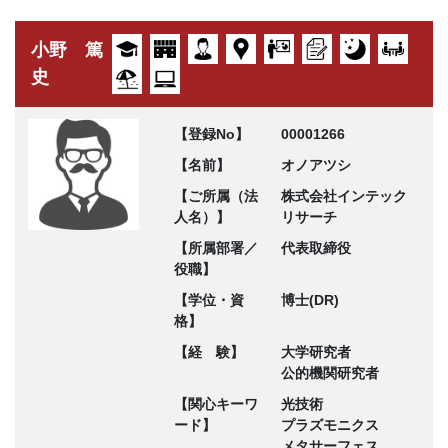
小野 篤
史
【登録No】
00001266
【名前】
オノアツシ
【ご所属（法
株式会社インテック
人名）】
リサーチ
【所属部署／
代表取締役
役職】
【学位・資
博士(DR)
格】
【経 験】
大学研究者
公的機関研究者
【関心キーワ
光技術
ード】
プラズモニクス
メタサーフェス