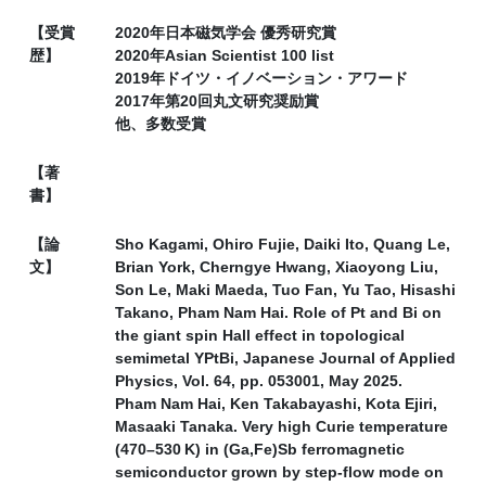
【受賞
2020年日本磁気学会 優秀研究賞
歴】
2020年Asian Scientist 100 list
2019年ドイツ・イノベーション・アワード
2017年第20回丸文研究奨励賞
他、多数受賞
【著
書】
【論
Sho Kagami, Ohiro Fujie, Daiki Ito, Quang Le,
文】
Brian York, Cherngye Hwang, Xiaoyong Liu,
Son Le, Maki Maeda, Tuo Fan, Yu Tao, Hisashi
Takano, Pham Nam Hai. Role of Pt and Bi on
the giant spin Hall effect in topological
semimetal YPtBi, Japanese Journal of Applied
Physics, Vol. 64, pp. 053001, May 2025.
Pham Nam Hai, Ken Takabayashi, Kota Ejiri,
Masaaki Tanaka. Very high Curie temperature
(470–530 K) in (Ga,Fe)Sb ferromagnetic
semiconductor grown by step-flow mode on