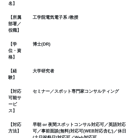
名】
【所属
工学院電気電子系 /教授
部署／
役職】
【学
博士(DR)
位・資
格】
【経
大学研究者
験】
【対応
セミナー／スポット専門家コンサルティング
可能サ
ービ
ス】
【対応
早朝 or 夜間スポットコンサル対応可／英語対応
方法】
可／事前面談(無料)対応可(WEB対応含む)／休日
(土日祝祭日)対応可／Web対応可