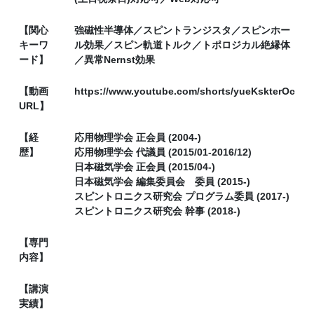
【関心
強磁性半導体／スピントランジスタ／スピンホー
キーワ
ル効果／スピン軌道トルク／トポロジカル絶縁体
ード】
／異常Nernst効果
【動画
https://www.youtube.com/shorts/yueKskterOc
URL】
【経
応用物理学会 正会員 (2004-)
歴】
応用物理学会 代議員 (2015/01-2016/12)
日本磁気学会 正会員 (2015/04-)
日本磁気学会 編集委員会 委員 (2015-)
スピントロニクス研究会 プログラム委員 (2017-)
スピントロニクス研究会 幹事 (2018-)
【専門
内容】
【講演
実績】