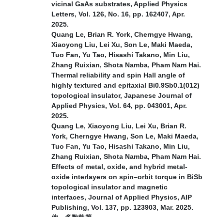
vicinal GaAs substrates, Applied Physics
Letters, Vol. 126, No. 16, pp. 162407, Apr.
2025.
Quang Le, Brian R. York, Cherngye Hwang,
Xiaoyong Liu, Lei Xu, Son Le, Maki Maeda,
Tuo Fan, Yu Tao, Hisashi Takano, Min Liu,
Zhang Ruixian, Shota Namba, Pham Nam Hai.
Thermal reliability and spin Hall angle of
highly textured and epitaxial Bi0.9Sb0.1(012)
topological insulator, Japanese Journal of
Applied Physics, Vol. 64, pp. 043001, Apr.
2025.
Quang Le, Xiaoyong Liu, Lei Xu, Brian R.
York, Cherngye Hwang, Son Le, Maki Maeda,
Tuo Fan, Yu Tao, Hisashi Takano, Min Liu,
Zhang Ruixian, Shota Namba, Pham Nam Hai.
Effects of metal, oxide, and hybrid metal-
oxide interlayers on spin–orbit torque in BiSb
topological insulator and magnetic
interfaces, Journal of Applied Physics, AIP
Publishing, Vol. 137, pp. 123903, Mar. 2025.