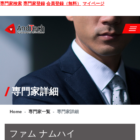
専門家検索
専門家登録
会員登録（無料）
マイページ
SEMINAR
BOOK
CONSULTING
SERVICE
専門家詳細
COMPANY
Home
専門家一覧
専門家詳細
Q&A
SITE MAP
ファム ナムハイ