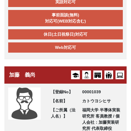
英語対応可
事前面談(無料)
対応可(WEB対応含む)
休日(土日祝祭日)対応可
Web対応可
加藤 義尚
【登録No】
00001039
【名前】
カトウヨシヒサ
【ご所属（法
福岡大学 半導体実装
人名）】
研究所 客員教授 / 個
人会社：加藤実装研
究所 代表取締役