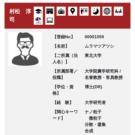
村松 淳
司
【登録No】
00001059
【名前】
ムラマツアツシ
【ご所属（法
東北大学
人名）】
【所属部署／
大学院農学研究科 /
役職】
名誉教授・客員教授
【学位・資
博士(DR)
格】
【経 験】
大学研究者
【関心キーワ
ナノ粒子
ード】
微粒子
分散・凝集
合成