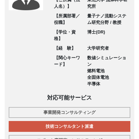
人名）】
究所
【所属部署／
量子ナノ流動システ
役職】
ム研究分野 / 教授
【学位・資
博士(DR)
格】
【経 験】
大学研究者
【関心キーワ
数値シミュレーショ
ード】
ン
燃料電池
全固体電池
半導体
対応可能サービス
事業開発コンサルティング
技術コンサルタント派遣