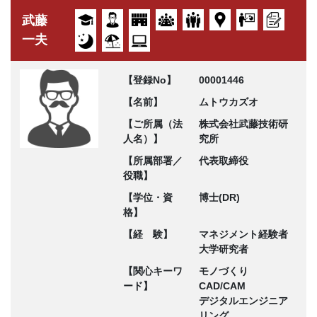
武藤
一夫
【登録No】
00001446
【名前】
ムトウカズオ
【ご所属（法
株式会社武藤技術研
人名）】
究所
【所属部署／
代表取締役
役職】
【学位・資
博士(DR)
格】
【経 験】
マネジメント経験者
大学研究者
【関心キーワ
モノづくり
ード】
CAD/CAM
デジタルエンジニア
リング