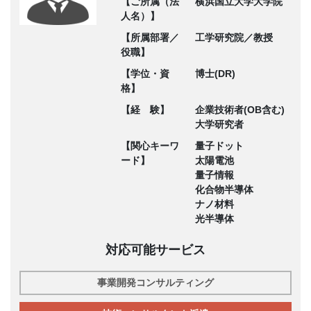
【ご所属（法
横浜国立大学大学院
人名）】
【所属部署／
工学研究院／教授
役職】
【学位・資
博士(DR)
格】
【経 験】
企業技術者(OB含む)
大学研究者
【関心キーワ
量子ドット
ード】
太陽電池
量子情報
化合物半導体
ナノ材料
光半導体
対応可能サービス
事業開発コンサルティング