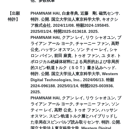
他、多数執筆
【出願
PHAMNAM HAI, 白倉孝典, 近藤 剛. 磁気センサ.
特許】
特許. 公開. 国立大学法人東京科学大学, キオクシ
ア株式会社. 2024/11/08. 特願2024-195845.
2025/01/24. 特開2025-013618. 2025.
PHAMNAM HAI, クアン レイ, リウ シャオユン, ブ
ライアン アール ヨーク, チャーニー ファン, 高野
公史, ハッサン オスマン, ソン ティー レイ, シャ
ロン バイン, 前田 麻貴, トゥオ ファン, ユ タオ. ト
ポロジカル絶縁体材料による局所的および非局所
的スピン軌道トルク（ＳＯＴ）書き込みヘッド.
特許. 公開. 国立大学法人東京科学大学, Western
Digital Technologies, Inc.. 2024/06/13. 特願
2024-096188. 2025/01/14. 特開2025-003936.
2025.
PHAMNAM HAI, クアン レイ, リウ シャオユン, ブ
ライアン アール ヨーク, チャーニー ファン, ソン
ティー レイ, 高野 公史, トゥオ ファン, ハッサン
オスマン. スピン軌道トルク層とハイブリッドし
た非局在スピンバルブ読み取りセンサ. 特許. 公開.
国立大学法人東京科学大学, Western Digital