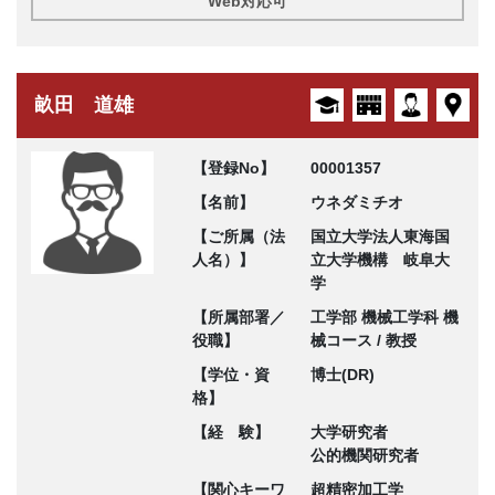
Web対応可
畝田 道雄
【登録No】
00001357
【名前】
ウネダミチオ
【ご所属（法
国立大学法人東海国
人名）】
立大学機構 岐阜大
学
【所属部署／
工学部 機械工学科 機
役職】
械コース / 教授
【学位・資
博士(DR)
格】
【経 験】
大学研究者
公的機関研究者
【関心キーワ
超精密加工学