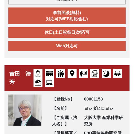
事前面談(無料)
対応可(WEB対応含む)
休日(土日祝祭日)対応可
Web対応可
吉田 浩
芳
【登録No】
00001153
【名前】
ヨシダヒロヨシ
【ご所属（法
大阪大学 産業科学研
人名）】
究所
【所属部署／
F3D実装協働研究所