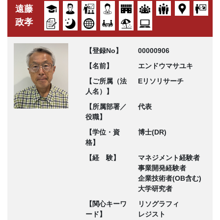
遠藤
政孝
【登録No】
00000906
【名前】
エンドウマサユキ
【ご所属（法
Eリソリサーチ
人名）】
【所属部署／
代表
役職】
【学位・資
博士(DR)
格】
【経 験】
マネジメント経験者
事業開発経験者
企業技術者(OB含む)
大学研究者
【関心キーワ
リソグラフィ
ード】
レジスト