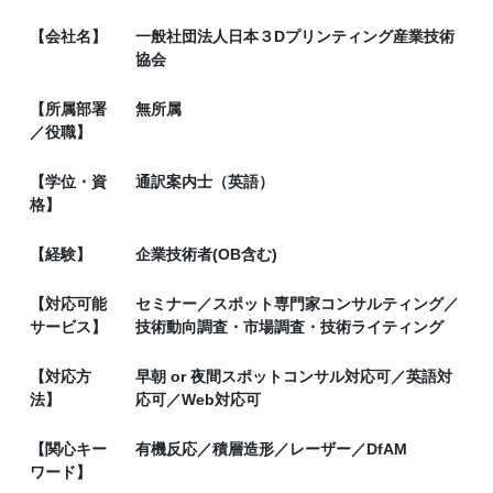
【会社名】
一般社団法人日本３Dプリンティング産業技術
協会
【所属部署
無所属
／役職】
【学位・資
通訳案内士（英語）
格】
【経験】
企業技術者(OB含む)
【対応可能
セミナー／スポット専門家コンサルティング／
サービス】
技術動向調査・市場調査・技術ライティング
【対応方
早朝 or 夜間スポットコンサル対応可／英語対
法】
応可／Web対応可
【関心キー
有機反応／積層造形／レーザー／DfAM
ワード】