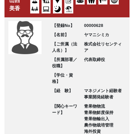
山西
美香
【登録No】
00000628
【名前】
ヤマニシミカ
【ご所属（法
株式会社リセンティ
人名）】
ア
【所属部署／
代表取締役
役職】
【学位・資
格】
【経 験】
マネジメント経験者
事業開発経験者
【関心キーワ
青果物物流
ード】
青果物鮮度保持
青果物輸出入
農作物栽培管理
海外投資