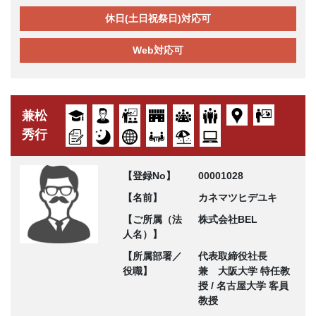
休日(土日祝祭日)対応可
Web対応可
兼松
秀行
【登録No】
00001028
【名前】
カネマツヒデユキ
【ご所属（法
株式会社BEL
人名）】
【所属部署／
代表取締役社長
役職】
兼 大阪大学 特任教
授 / 名古屋大学 客員
教授