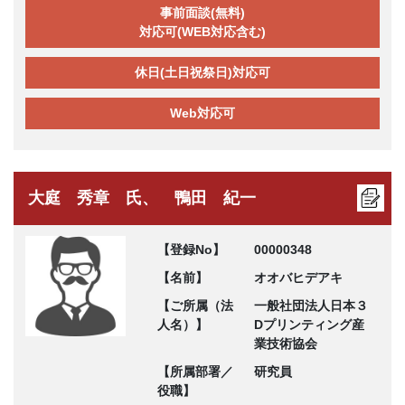
事前面談(無料)
対応可(WEB対応含む)
休日(土日祝祭日)対応可
Web対応可
大庭 秀章 氏、 鴨田 紀一
【登録No】
00000348
【名前】
オオバヒデアキ
【ご所属（法
一般社団法人日本３
人名）】
Dプリンティング産
業技術協会
【所属部署／
研究員
役職】