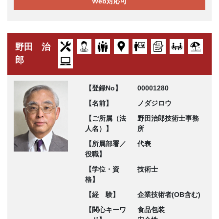
Web対応可
野田 治
郎
【登録No】
00001280
【名前】
ノダジロウ
【ご所属（法
野田治郎技術士事務
人名）】
所
【所属部署／
代表
役職】
【学位・資
技術士
格】
【経 験】
企業技術者(OB含む)
【関心キーワ
食品包装