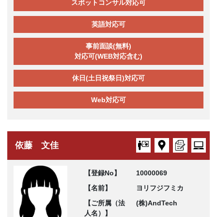
スポットコンサル対応可
英語対応可
事前面談(無料)
対応可(WEB対応含む)
休日(土日祝祭日)対応可
Web対応可
依藤 文佳
【登録No】
10000069
【名前】
ヨリフジフミカ
【ご所属（法
(株)AndTech
人名）】