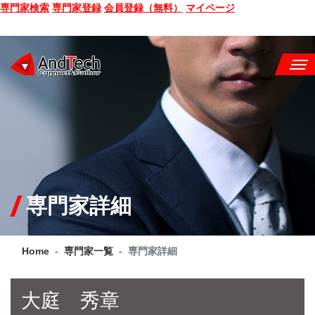
専門家検索
専門家登録
会員登録（無料）
マイページ
SEMINAR
BOOK
CONSULTING
SERVICE
専門家詳細
COMPANY
Home
専門家一覧
専門家詳細
Q&A
SITE MAP
大庭 秀章