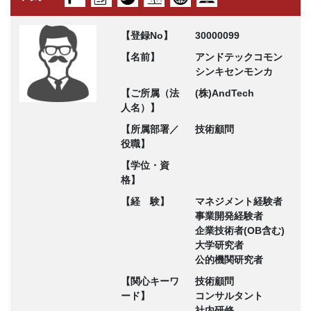
【登録No】
30000099
【名前】
アンドテックコモン
シンキセンモンカ
【ご所属（法
(株)AndTech
人名）】
【所属部署／
技術顧問
役職】
【学位・資
格】
【経 験】
マネジメント経験者
事業開発経験者
企業技術者(OB含む)
大学研究者
公的機関研究者
【関心キーワ
技術顧問
ード】
コンサルタント
社内研修