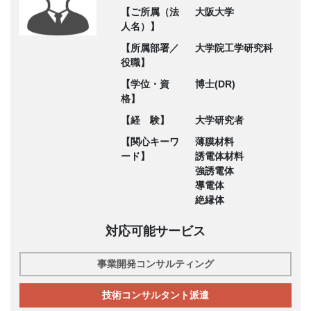
【ご所属（法
大阪大学
人名）】
【所属部署／
大学院工学研究科
役職】
【学位・資
博士(DR)
格】
【経 験】
大学研究者
【関心キーワ
薄膜材料
ード】
誘電体材料
強誘電体
導電体
絶縁体
対応可能サービス
事業開発コンサルティング
技術コンサルタント派遣