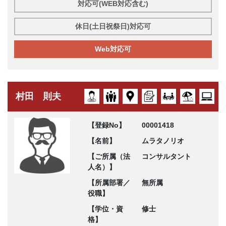
対応可(WEB対応含む)
休日(土日祝祭日)対応可
Web対応可
村田 則夫
【登録No】
00001418
【名前】
ムラタノリオ
【ご所属（法
コンサルタント
人名）】
【所属部署／
無所属
役職】
【学位・資
修士
格】