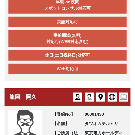
早朝 or 夜間
スポットコンサル対応可
英語対応可
事前面談(無料)
対応可(WEB対応含む)
休日(土日祝祭日)対応可
Web対応可
龍岡 照久
【登録No】
00001430
【名前】
タツオカテルヒサ
【ご所属（法
東京電力ホールディ