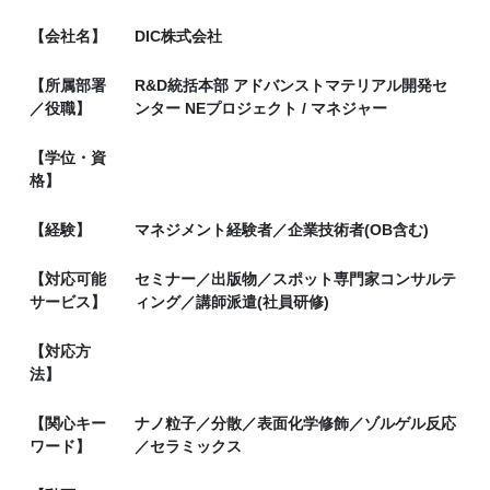
【会社名】
DIC株式会社
【所属部署
R&D統括本部 アドバンストマテリアル開発セ
／役職】
ンター NEプロジェクト / マネジャー
【学位・資
格】
【経験】
マネジメント経験者／企業技術者(OB含む)
【対応可能
セミナー／出版物／スポット専門家コンサルテ
サービス】
ィング／講師派遣(社員研修)
【対応方
法】
【関心キー
ナノ粒子／分散／表面化学修飾／ゾルゲル反応
ワード】
／セラミックス