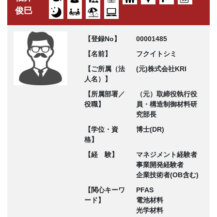
俊巳
【登録No】
00001485
【名前】
フクイトシミ
【ご所属（法
(元)株式会社KRI
人名）】
【所属部署／
（元）取締役執行役
役職】
員・構造制御材料研
究部長
【学位・資
博士(DR)
格】
【経 験】
マネジメント経験者
事業開発経験者
企業技術者(OB含む)
【関心キーワ
PFAS
ード】
電池材料
光学材料