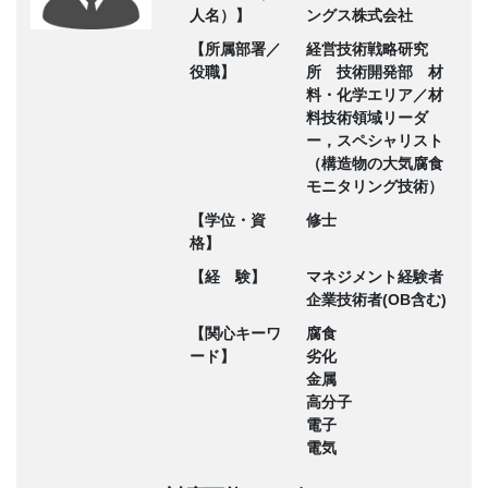
人名）】
ングス株式会社
【所属部署／
経営技術戦略研究
役職】
所 技術開発部 材
料・化学エリア／材
料技術領域リーダ
ー，スペシャリスト
（構造物の大気腐食
モニタリング技術）
【学位・資
修士
格】
【経 験】
マネジメント経験者
企業技術者(OB含む)
【関心キーワ
腐食
ード】
劣化
金属
高分子
電子
電気