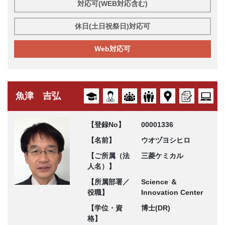
対応可(WEB対応含む)
休日(土日祝祭日)対応可
Web対応可
魚津 吉弘
【登録No】
00001336
【名前】
ウオヅヨシヒロ
【ご所属（法
三菱ケミカル
人名）】
【所属部署／
Science ＆
役職】
Innovation Center
【学位・資
博士(DR)
格】