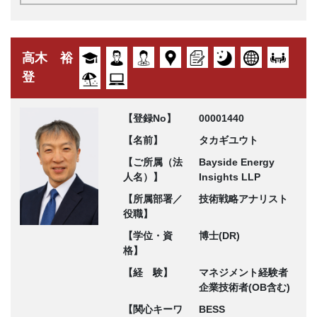
高木 裕
登
【登録No】
00001440
【名前】
タカギユウト
【ご所属（法
Bayside Energy
人名）】
Insights LLP
【所属部署／
技術戦略アナリスト
役職】
【学位・資
博士(DR)
格】
【経 験】
マネジメント経験者
企業技術者(OB含む)
【関心キーワ
BESS