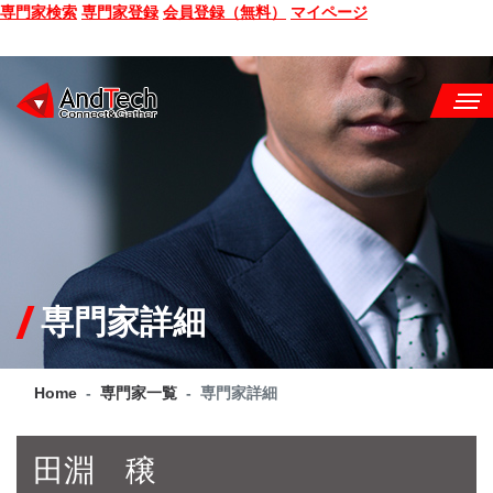
専門家検索
専門家登録
会員登録（無料）
マイページ
SEMINAR
BOOK
CONSULTING
SERVICE
専門家詳細
COMPANY
Home
専門家一覧
専門家詳細
Q&A
SITE MAP
田淵 穣