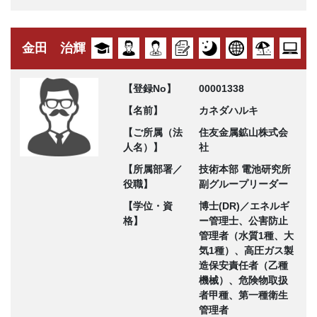
金田 治輝
【登録No】
00001338
【名前】
カネダハルキ
【ご所属（法
住友金属鉱山株式会
人名）】
社
【所属部署／
技術本部 電池研究所
役職】
副グループリーダー
【学位・資
博士(DR)／エネルギ
格】
ー管理士、公害防止
管理者（水質1種、大
気1種）、高圧ガス製
造保安責任者（乙種
機械）、危険物取扱
者甲種、第一種衛生
管理者