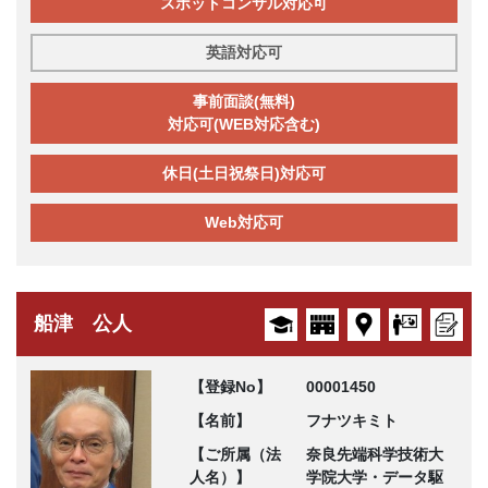
スポットコンサル対応可
英語対応可
事前面談(無料)
対応可(WEB対応含む)
休日(土日祝祭日)対応可
Web対応可
船津 公人
【登録No】
00001450
【名前】
フナツキミト
【ご所属（法
奈良先端科学技術大
人名）】
学院大学・データ駆