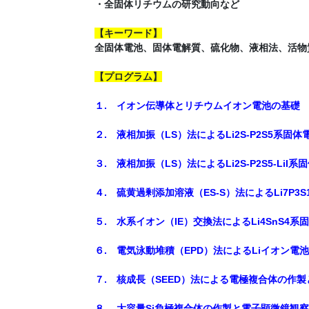
・全固体リチウムの研究動向など
【キーワード】
全固体電池、固体電解質、硫化物、液相法、活物
【プログラム】
１. イオン伝導体とリチウムイオン電池の基礎
２. 液相加振（LS）法によるLi2S-P2S5系固
３. 液相加振（LS）法によるLi2S-P2S5-Li
４. 硫黄過剰添加溶液（ES-S）法によるLi7P3
５. 水系イオン（IE）交換法によるLi4SnS4
６. 電気泳動堆積（EPD）法によるLiイオン
７. 核成長（SEED）法による電極複合体の作
８. 大容量Si負極複合体の作製と電子顕微鏡観