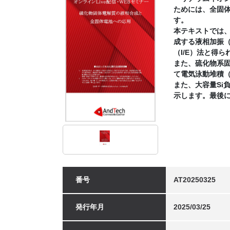
ためには、全固
す。
本テキストでは
成する液相加振（
（I/E）法と得
また、硫化物系
て電気泳動堆積（
また、大容量Si
示します。最後に
番号
AT20250325
発行年月
2025/03/25