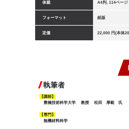
体裁
A4判, 114ページ
フォーマット
紙版
定価
22,000 円(本体
執筆者
【講師】
豊橋技術科学大学 教授 松田 厚範 氏
【専門】
無機材料科学