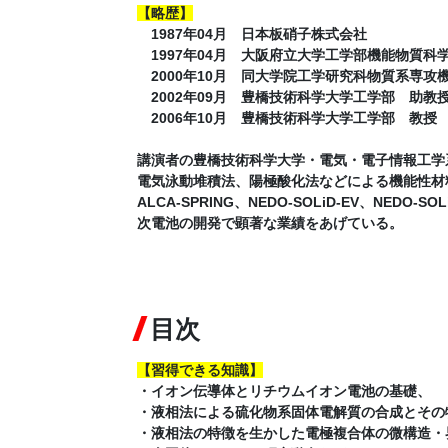
【略歴】
1987年04月 日本板硝子株式会社
1997年04月 大阪府立大学工学部機能物質科
2000年10月 同大学院工学研究科物質系専攻
2002年09月 豊橋技術科学大学工学部 助教
2006年10月 豊橋技術科学大学工学部 教授
講演者の豊橋技術科学大学・電気・電子情報工学
電気泳動堆積法、陽極酸化法などによる機能性材
ALCA-SPRING、NEDO-SOLiD-EV、NE
次電池の開発で顕著な業績をあげている。
目次
【習得できる知識】
・イオン伝導体とリチウムイオン電池の基礎、
・液相法による硫化物系固体電解質の合成とその
・液相法の特徴を生かした電極複合体の微構造・