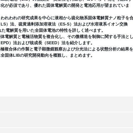
体化が必須であり、優れた固体電解質の開発と電池応用が望まれていま
、われわれの研究成果を中心に液相から硫化物系固体電解質ナノ粒子を
LS）法、硫黄過剰添加溶液法（ES-S）法および水溶液系イオン交換
られた電解質を用いた全固体電池の特性を詳しく述べます。
固体電解質と電極活物質を複合化し、その微構造を制御に関する手法と
EPD）法および核成長（SEED）法を紹介します。
負極複合体の作製と電子顕微鏡観察および分光法による状態分析の結果
全固体LIBの研究開発動向を概観し、まとめます。