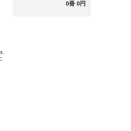
0冊 0円
、
-
二