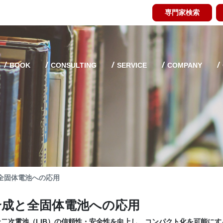
専門家検索
BOOK
CONSULTING
SERVICE
COMPANY
全固体電池への応用
合成と全固体電池への応用
二次電池（LIB）の信頼性・安全性を向上し、コンパクト化を可能にす