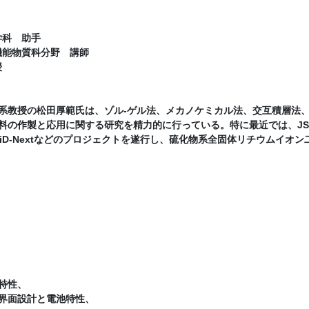
学科 助手
機能物質科分野 講師
授
系教授の松田厚範氏は、ゾル-ゲル法、メカノケミカル法、交互積層法
料の作製と応用に関する研究を精力的に行っている。特に最近では、JST
DO-SOLiD-Nextなどのプロジェクトを遂行し、硫化物系全固体リチウムイオン
特性、
界面設計と電池特性、