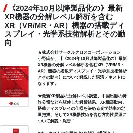
《2024年10月以降製品化の》最新
CONTACT
XR機器の分解レベル解析を含む
XR（VR/MR・AR）機器の搭載ディ
スプレイ・光学系技術解析とその動
向
★株式会社サークルクロスコーポレーション
小野氏が、【《2024年10月以降製品化の》最新
XR機器の分解レベル解析を含むXR（VR/MR・
AR）機器の搭載ディスプレイ・光学系技術解析
とその動向】について解説した講演テキストに
なります。
★最新XR製品の分解レベル調査、中国出願の特
許公報などを駆使した解析結果、XR機器動向、
搭載ディスプレイの仕様を決める光学効率の定
量把握、そしてXR機器技術を含む方向性展望に
ついて解説・報告！