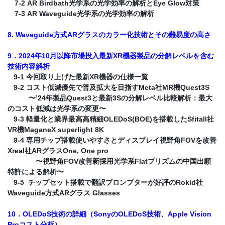
7-2 AR Birdbath光学系の光学効率の解析とEye Glow対策
7-3 AR Waveguide光学系の光学効率の解析
8. Waveguide方式ARグラスのカラー化技術とその難易度の高さ
9．2024年10月以降市場投入最新XR機器製品の分解レベルを含む
技術内容解析
9-1 今回取り上げた最新XR機器の仕様一覧
9-2 コスト低減優先で普及拡大を目指すMeta社MR機Quest3S
〜’24年製品Quest3と最新3Sの分解レベル比較解析：最大
のコスト低減は光学系の変更〜
9-3 軽量化と業界最高高精細OLEDoS(BOE)を搭載したSfitall社
VR機MaganeX superlight 8K
9-4 専用チップ搭載使いやすさとディスプレイ視野角FOVを改善
Xreal社ARグラスOne, One pro
〜視野角FOV改善新採用光学系Flatプリズムの中国出願
特許による解析〜
9-5 チップセット搭載で翻訳プロンプターが好評のRokid社
Waveguide方式ARグラス Glasses
10．OLEDoS技術の詳細（SonyのOLEDoS技術、Apple Vision
Proコスト分析）