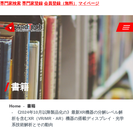
専門家検索
専門家登録
会員登録（無料）
マイページ
SEMINAR
BOOK
CONSULTING
SERVICE
書籍
COMPANY
Home
書籍
Q&A
《2024年10月以降製品化の》最新XR機器の分解レベル解
析を含むXR（VR/MR・AR）機器の搭載ディスプレイ・光学
SITE MAP
系技術解析とその動向