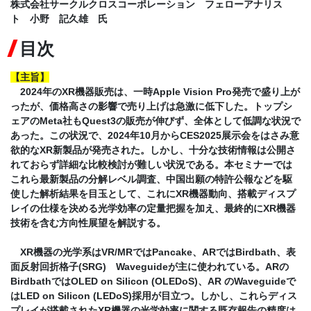
株式会社サークルクロスコーポレーション フェローアナリス
ト 小野 記久雄 氏
目次
【主旨】
2024年のXR機器販売は、一時Apple Vision Pro発売で盛り上が
ったが、価格高さの影響で売り上げは急激に低下した。トップシ
ェアのMeta社もQuest3の販売が伸びず、全体として低調な状況で
あった。この状況で、2024年10月からCES2025展示会をはさみ意
欲的なXR新製品が発売された。しかし、十分な技術情報は公開さ
れておらず詳細な比較検討が難しい状況である。本セミナーでは
これら最新製品の分解レベル調査、中国出願の特許公報などを駆
使した解析結果を目玉として、これにXR機器動向、搭載ディスプ
レイの仕様を決める光学効率の定量把握を加え、最終的にXR機器
技術を含む方向性展望を解説する。
XR機器の光学系はVR/MRではPancake、ARではBirdbath、表
面反射回折格子(SRG) Waveguideが主に使われている。ARの
BirdbathではOLED on Silicon (OLEDoS)、AR のWaveguideで
はLED on Silicon (LEDoS)採用が目立つ。しかし、これらディス
プレイが搭載されたXR機器の光学効率に関する既存報告の精度は