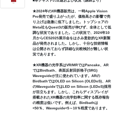
■本テキストの主題および状況（講師より）
★2024年のXR機器販売は、一時Apple Vision
Pro発売で盛り上がったが、価格高さの影響で売
り上げは急激に低下しました。トップシェアの
Meta社もQuest3の販売が伸びず、全体として低
調な状況でありました。この状況で、2024年10
月からCES2025展示会をはさみ意欲的なXR新製
品が発売されました。しかし、十分な技術情報
は公開されておらず詳細な比較検討が難しい状
況であります。
★XR機器の光学系はVR/MRではPancake、AR
ではBirdbath、表面反射回折格子(SRG)
Waveguideが主に使われています。ARの
BirdbathではOLED on Silicon (OLEDoS)、AR
のWaveguideではLED on Silicon (LEDoS)採用
が目立ちます。しかし、これらディスプレイが
搭載されたXR機器の光学効率に関する既存報告
の精度は低いです。例えば、Birdbathは
<50％、Waveguide<5～10％程度であります。