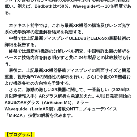
低い。例えば、Birdbathは<50％、Waveguide<5～10％程度であ
る。
本テキスト前半では、これら最新XR機器の構造及びレンズ光学
系の光学効率の定量解析結果を報告する。
中盤では上記最新ディスプレイOLEDoSとLEDoSの最新技術の
詳細を報告する。
終盤では最新XR機器の分解レベル調査、中国特許出願の解析を
ベースに技術内容を解き明かすと共に’24年製品との比較検討も行
う。
最後に、上記最新XR機器搭載ディスプレイの画面サイズと機器
重量、視野角FOVの関係性の解析を行い、さらに今後のXR機器お
よび機器各社の方向性を予測する。
さらに、激動の激しいXR機器に関して、一番新しい（2025年3
月以降情報入手）ARグラス解析を急遽加えた。4月2日発売開始の
ASUSのARグラス（AirVision M1)、ミラー
Waveguide（LetinAR製）搭載のNTTコノキューデバイス
「MiRZA」 技術の解析を含みます。
【プログラム】