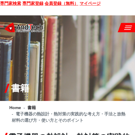
専門家検索
専門家登録
会員登録（無料）
マイページ
SEMINAR
BOOK
CONSULTING
SERVICE
書籍
COMPANY
Home
書籍
Q&A
電子機器の熱設計・熱対策の実践的な考え方・手法と放熱
材料の選び方・使い方とそのポイント
SITE MAP