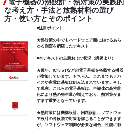
電子機器の熱設計・熱対策の実践的
な考え方・手法と放熱材料の選び
CONTACT
方・使い方とそのポイント
■注目ポイント
★熱対策の中でもハードウェア面におけるあら
ゆる側面を網羅したテキスト！
■本テキストの主題および状況（講師より）
★近年、ICT/IoTなどの電子基板を搭載する機器
が増加しています。もちろん、これまでもデバ
イスや家電に基板は組み込まれています。そし
て現在、これらの電子基板は、半導体の高性能
化により熱の発生量が増えており、熱対策がま
すます重要となっています。
★熱対策には機構設計、回路設計、ソフトウェ
ア設計の各段階で対策を講じることができます
が、ソフトウェア制御が必要な場合、性能に影