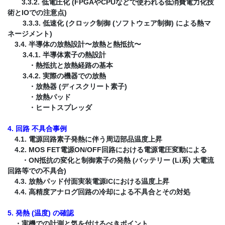
3.3.2. 低電圧化 (FPGAやCPUなどで使われる低消費電力化技
術とIOでの注意点)
3.3.3. 低速化 (クロック制御 (ソフトウェア制御) による熱マ
ネージメント)
3.4. 半導体の放熱設計〜放熱と熱抵抗〜
3.4.1. 半導体素子の熱設計
・熱抵抗と放熱経路の基本
3.4.2. 実際の機器での放熱
・放熱器 (ディスクリート素子)
・放熱パッド
・ヒートスプレッダ
4. 回路 不具合事例
4.1. 電源回路素子発熱に伴う周辺部品温度上昇
4.2. MOS FET電源ON/OFF回路における電源電圧変動による
・ON抵抗の変化と制御素子の発熱 (バッテリー (Li系) 大電流
回路等での不具合)
4.3. 放熱パッド付面実装電源ICにおける温度上昇
4.4. 高精度アナログ回路の冷却による不具合とその対処
5. 発熱 (温度) の確認
・実機での計測と気を付けるべきポイント