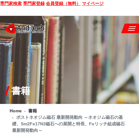
専門家検索
専門家登録
会員登録（無料）
マイページ
SEMINAR
BOOK
CONSULTING
SERVICE
書籍
COMPANY
Home
書籍
Q&A
ポストネオジム磁石 最新開発動向 ～ネオジム磁石の基
礎、Sm2Fe17N3磁石への展開と特長、Feリッチ組成磁石
SITE MAP
最新開発動向～