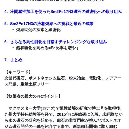
4. 冷間塑性加工を使ったSm2Fe17N3磁石の緻密化への取り組み
5. Sm2Fe17N3の液相焼結への挑戦と最近の成果
• 焼結助剤の探索と緻密化
6. さらなる高性能化を目指すチャレンジングな取り組み
• 飽和磁化を高める=Fe比率を増やす
7. まとめ
【キーワード】
次世代磁石、ポストネオジム磁石、粉末冶金、電動化、レアアー
ス問題、重希土類フリー
【執筆者の最大のPRポイント】
マクマスター大学(カナダ)で延性破壊の研究で博士号を取得後、
九州大学特任助教等を経て、2015年に産総研に入所。未経験なが
ら永久磁石の研究を始める。磁石の非専門家が挑んだポストネオ
ジム磁石開発の一幕を紹介する事で、新規磁石開発に取り組む