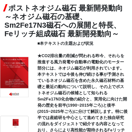
ポストネオジム磁石 最新開発動向
CONTACT
～ネオジム磁石の基礎、
Sm2Fe17N3磁石への展開と特長、
Feリッチ組成磁石 最新開発動向～
■本テキストの主題および状況
★CO2排出量の削減が問われる昨今、それらを
推進する風力発電や自動車の電動化のモーター
部分には、ネオジム磁石が利用されています。
本テキストでは今後も伸び続ける事が予測され
ているネオジム磁石を含めた永久磁石材料の基
礎と最近の動向について説明し、その上でポス
トネオジム磁石の候補として知られる
Sm2Fe17N3化合物の紹介と、実用化に向けた開
発の歴史を前半(1990~2015年ごろ)と後半
(2015~2025年ごろ)に分けて解説します。特に後
半では産総研を中心として進めてきた独自研究
の流れをダイジェストで紹介する内容となって
おり、さらにより高性能が期待されるFeリッチ