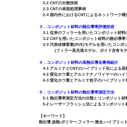
2-2 CNTの分散技術
2-3 CNTの表面処理事例
2-4 国内外におけるCNTによるネットワーク
３．コンポジット材料の熱伝導率評価技術
3-1 従来のフィラーを用いたコンポジット材料
3-2 CNTを用いたコンポジット材料の熱伝導率
3-3 代表体積要素(RVE)モデルを用いたコン
(フィラー高充填モデル、ボイド含有モデル
４．コンポジット材料の高熱伝導化事例紹介
4-1 アルミナとCNTのハイブリッド化による高
4-2 窒化ホウ素とアルミナナノワイヤーのハ
4-3 窒化ホウ素とアルミナ粒子のハイブリッド
５．コンポジット材料の熱伝導率測定方法
5-1 熱伝導率測定方法の分類とコンポジット材
5-2 レーザーフラッシュ法によるコンポジッ
【キーワード】
熱伝導,放熱,ポリマー,フィラー,複合,ハイブリッ