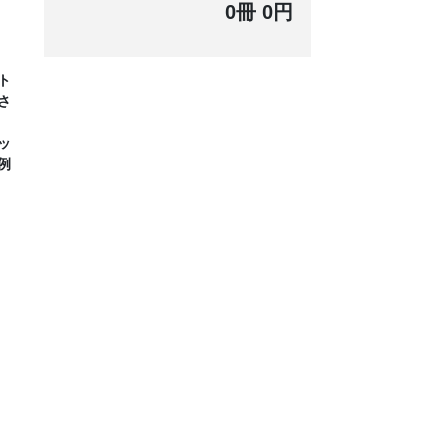
0冊 0円
ト
さ
ッ
例