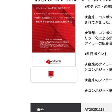
■本テキストの主
★従来、コンポ
されてきました
★近年、コンポ
リッド化による
フィラーの組み
■注目ポイント
★従来のフィラ
とコンポジット
★従来のフィラ
★コンポジット
番号
AT20251118