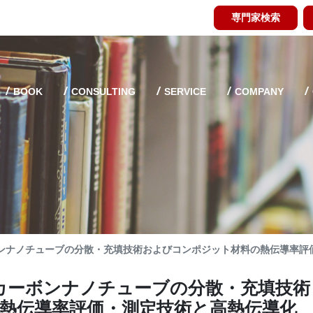
専門家検索
BOOK
CONSULTING
SERVICE
COMPANY
ンナノチューブの分散・充填技術およびコンポジット材料の熱伝導率評
カーボンナノチューブの分散・充填技術
熱伝導率評価・測定技術と高熱伝導化