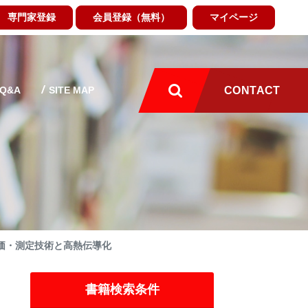
専門家登録
会員登録（無料）
マイページ
Q&A
SITE MAP
CONTACT
価・測定技術と高熱伝導化
書籍検索条件